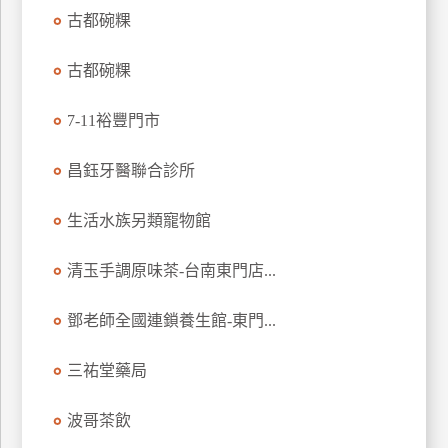
古都碗粿
玩
樂
古都碗粿
地
圖
7-11裕豐門市
顧
客
昌鈺牙醫聯合診所
服
務
生活水族另類寵物館
顧
清玉手調原味茶-台南東門店...
客
滿
鄧老師全國連鎖養生館-東門...
意
度
三祐堂藥局
波哥茶飲
訂
單