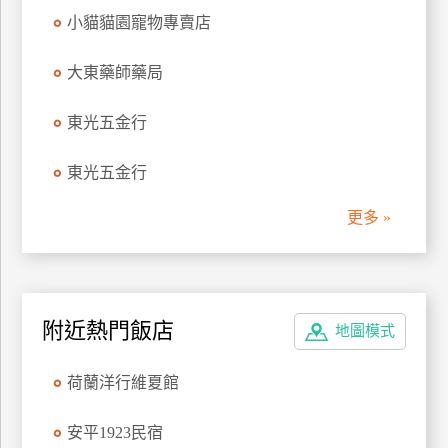
管
小貓貓園寵物專賣店
理
大東藥師藥局
會
東光五金行
員
帳
東光五金行
戶
更多 »
客
服
聯
附近熱門飯店
絡
地圖模式
單
荷蘭洋行維夏館
Line
安平1923民宿
線