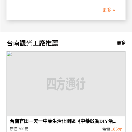
更多 »
廠
商
合
作
台南觀光工廠推薦
更多
旅
伴
計
劃
商
品
宣
傳
台南官田－天一中藥生活化園區《中藥蚊香DIY活...
原價
200元
185元
特價