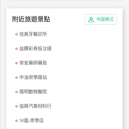
特
色
附近旅遊景點
地圖模式
民
宿
佳美牙醫診所
全
益鑽彩券投注棧
球
租
崇安藥師藥局
車
中油崇學路站
網
陽明動物醫院
紅
帶
協興汽車材料行
你
玩
50嵐-崇學店