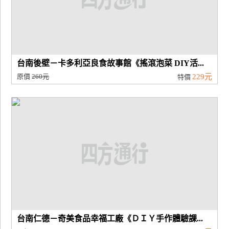
台南後壁－卡多利亞良食故事館《搖滾泡菜 DIY活...
原價
260元
229元
特價
台南仁德－奇美食品幸福工廠《ＤＩＹ手作體驗課...