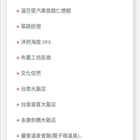
上
溫莎堡汽車旅館仁德館
客
服
築跡民宿
沐府海旅.SPA
紅
利
布農工坊民宿
查
詢
文化信然
訂
台南大飯店
房
Q&A
台南皇賓大飯店
永康劍橋大飯店
國
旅
儷景溫泉會館(關子嶺溫泉)...
卡