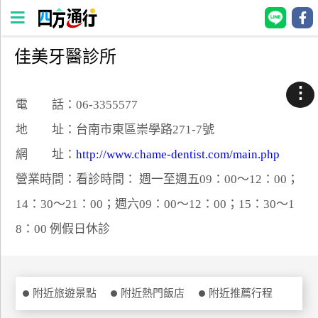
佳美牙醫診所
四
方
⋮
通
電 話：06-3355577
行
地 址：台南市東區崇學路271-7號
訂
網 址：
http://www.chame-dentist.com/main.php
房
營業時間：看診時間： 週一至週五09：00～12：00；
14：30～21：00；週六09：00～12：00；15：30～1
台
灣
8：00 例假日休診
訂
房
直接跟飯店訂房
附近旅遊景點
附近熱門飯店
附近推薦行程
HOT