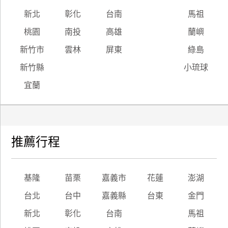
新北
彰化
台南
馬祖
桃園
南投
高雄
蘭嶼
新竹市
雲林
屏東
綠島
新竹縣
小琉球
宜蘭
推薦行程
基隆
苗栗
嘉義市
花蓮
澎湖
台北
台中
嘉義縣
台東
金門
新北
彰化
台南
馬祖