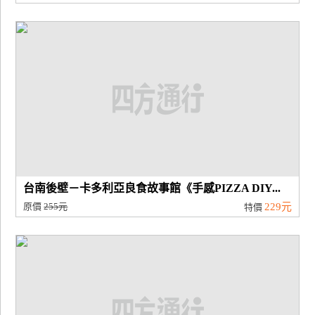
台南後壁－卡多利亞良食故事館《手感PIZZA DIY...
原價
255元
229元
特價