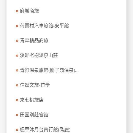
訂
府城商旅
房
荷蘭村汽車旅館-安平館
請
青森精品商旅
款
收
據
溪畔老樹溫泉山莊
合
青雅溫泉旅館(關子嶺溫泉)...
作
提
案
信然文旅-首學
來七桃旅店
飯
店
田園別莊會館
合
作
楓華沐月台南行館(喬麗)