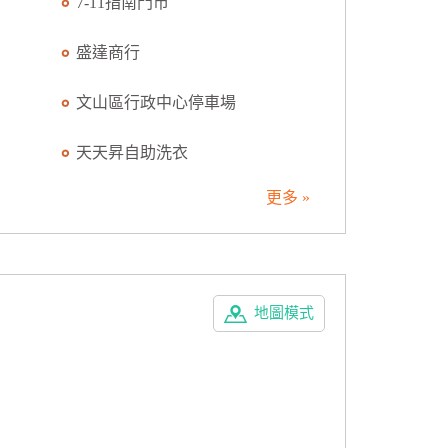
7-11指南門市
盛達商行
文山區行政中心停車場
天天昇自助洗衣
更多 »
地圖模式