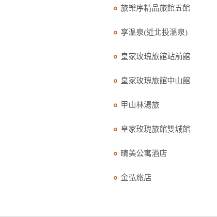
旅樂序精品旅館五館
享溫泉(近北投溫泉)
皇家玫瑰旅館站前館
皇家玫瑰旅館中山館
甲山林湯旅
皇家玫瑰旅館雙城館
晴美公寓酒店
金弘旅店