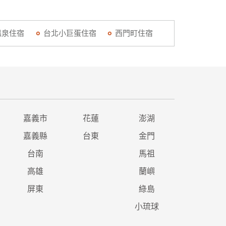
溫泉住宿
台北小巨蛋住宿
西門町住宿
嘉義市
花蓮
澎湖
嘉義縣
台東
金門
台南
馬祖
高雄
蘭嶼
屏東
綠島
小琉球