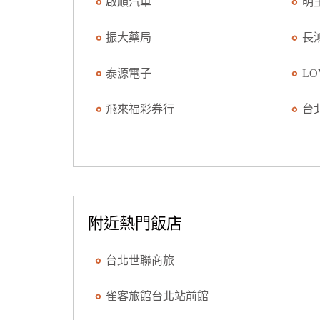
啟順汽車
明
振大藥局
長
泰源電子
L
飛來福彩券行
台
附近熱門飯店
台北世聯商旅
雀客旅館台北站前館