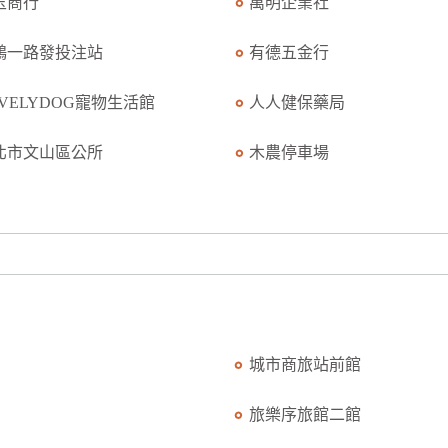
玉商行
萬明企業社
鴻一路發投注站
有德五金行
OVELYDOG寵物生活館
人人健保藥局
北市文山區公所
木農停車場
城市商旅站前館
旅樂序旅館二館