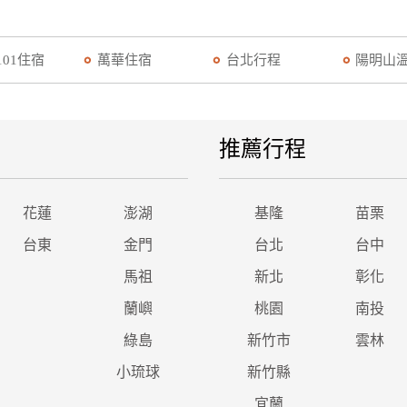
101住宿
萬華住宿
台北行程
陽明山
推薦行程
花蓮
澎湖
基隆
苗栗
台東
金門
台北
台中
馬祖
新北
彰化
蘭嶼
桃園
南投
綠島
新竹市
雲林
小琉球
新竹縣
宜蘭