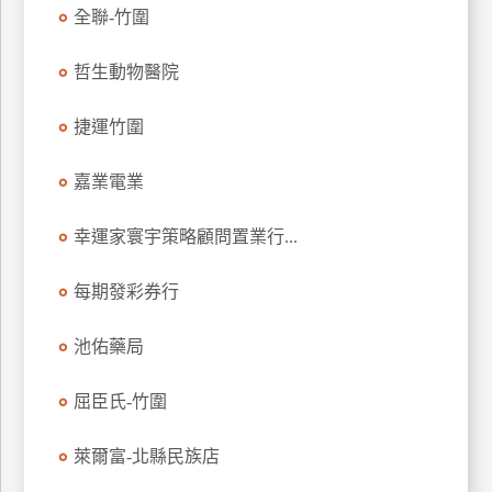
全聯-竹圍
玩
樂
哲生動物醫院
地
圖
捷運竹圍
顧
客
嘉業電業
服
務
幸運家寰宇策略顧問置業行...
顧
每期發彩券行
客
滿
池佑藥局
意
度
屈臣氏-竹圍
萊爾富-北縣民族店
訂
單