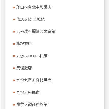
上
瓏山林台北中和飯店
客
服
旅居文旅-土城館
烏來璞石麗緻溫泉會館
紅
利
熊趣旅店
查
詢
九份A-HOME民宿
訂
集璦飯店
房
Q&A
九份九重町客棧民宿
九份岩屋民宿
國
旅
馥華大觀商務旅館
卡