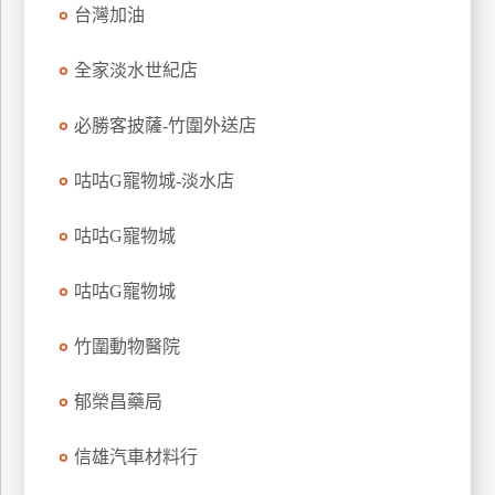
台灣加油
特
色
全家淡水世紀店
民
宿
必勝客披薩-竹圍外送店
咕咕G寵物城-淡水店
全
球
租
咕咕G寵物城
車
咕咕G寵物城
網
竹圍動物醫院
紅
帶
郁榮昌藥局
你
玩
信雄汽車材料行