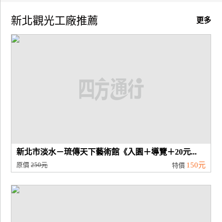
新北觀光工廠推薦
廠
更多
商
合
作
旅
伴
計
劃
新北市淡水－琉傳天下藝術館《入園＋導覽＋20元...
商
原價
250元
150元
特價
品
宣
傳