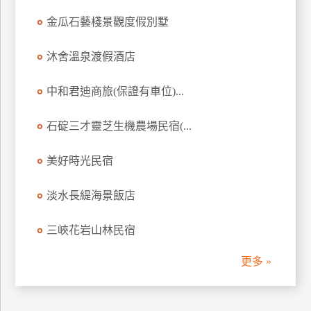
訂
金瓜石藝棧景觀度假別墅
房
沐舍溫泉渡假酒店
請
中和君迪商旅(保證有車位)...
款
收
石碇三才靈芝生機農場民宿(...
據
合
美好時光民宿
作
提
案
淡水長緹海景飯店
三峽花岩山林民宿
飯
店
更多 »
合
作