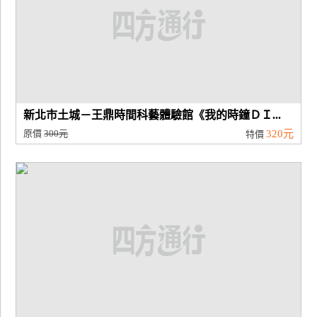
新北市土城－王鼎時間科藝體驗館《我的時鐘ＤＩ...
原價
300元
320元
特價