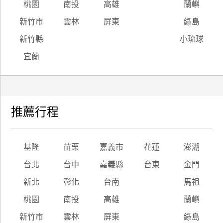
桃園
南投
高雄
蘭嶼
新竹市
雲林
屏東
綠島
新竹縣
小琉球
宜蘭
推薦行程
基隆
苗栗
嘉義市
花蓮
澎湖
台北
台中
嘉義縣
台東
金門
新北
彰化
台南
馬祖
桃園
南投
高雄
蘭嶼
新竹市
雲林
屏東
綠島