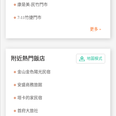
康是美-民竹門市
管
理
7-11竹捷門市
更多 »
會
員
帳
戶
附近熱門飯店
地圖模式
客
金山金色陽光民宿
服
聯
安盛商務旅館
絡
單
塔卡的家民宿
Line
首府大旅社
線