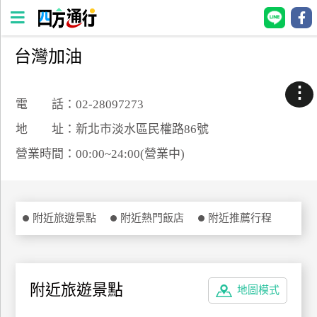
台灣加油
四
方
⋮
通
電 話：02-28097273
行
地 址：新北市淡水區民權路86號
訂
營業時間：00:00~24:00(營業中)
房
台
附近旅遊景點
附近熱門飯店
附近推薦行程
灣
訂
房
附近旅遊景點
地圖模式
直接跟飯店訂房
HOT