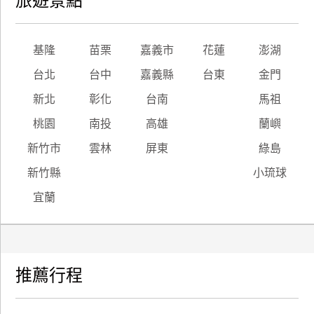
旅遊景點
基隆
苗栗
嘉義市
花蓮
澎湖
台北
台中
嘉義縣
台東
金門
新北
彰化
台南
馬祖
桃園
南投
高雄
蘭嶼
新竹市
雲林
屏東
綠島
新竹縣
小琉球
宜蘭
推薦行程