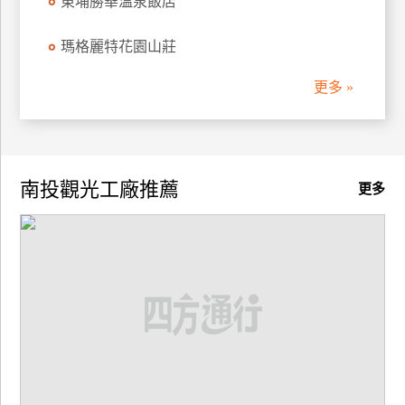
東埔勝華溫泉飯店
瑪格麗特花園山莊
更多 »
南投觀光工廠推薦
更多