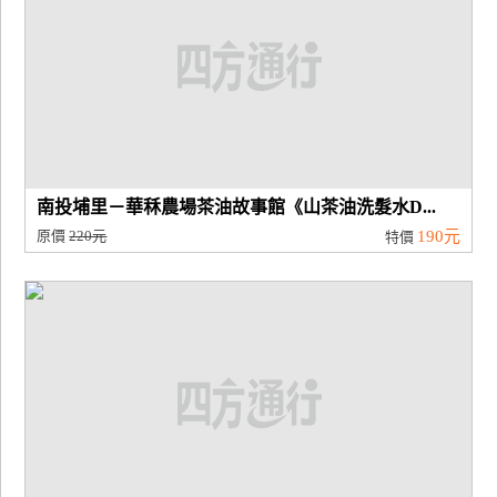
南投埔里－華秝農場茶油故事館《山茶油洗髮水D...
原價
220元
190元
特價