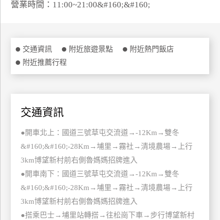
營業時間：11:00~21:00&#160;&#160;
特
色
民
宿
交通資訊
附近旅遊景點
附近熱門飯店
附近推薦行程
全
球
租
交通資訊
車
●開車北上：國道三號草屯交流道→-12Km→雙冬
&#160;&#160;-28Km→埔里→霧社→清境農場→上行
網
3km博望新村前右側魯媽媽招牌進入
紅
帶
●開車南下：國道三號草屯交流道→-12Km→雙冬
你
&#160;&#160;-28Km→埔里→霧社→清境農場→上行
玩
3km博望新村前右側魯媽媽招牌進入
●搭乘巴士→埔里站轉搭→往松崗下車→步行博望新村