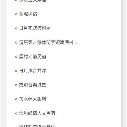
廠
金湶民宿
商
合
日月花嫁渡假屋
作
清境雲之瀑休閒景觀渡假村...
旅
農村老爺民宿
伴
計
日月潭青井澤
劃
霞飛音樂城堡
商
品
天水蓮大飯店
宣
傳
清境峰情人文民宿