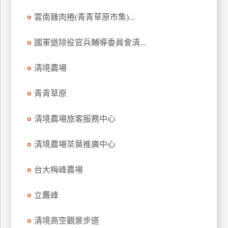
管
雲南雞肉捲(青青草原市集)...
理
國軍退除役官兵輔導委員會清...
會
清境農場
員
帳
青青草原
戶
清境農場旅客服務中心
客
服
清境農場茶葉推廣中心
聯
絡
台大梅峰農場
單
立鷹峰
Line
清境高空觀景步道
線