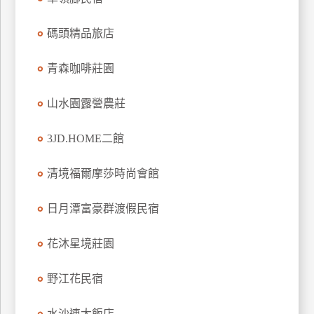
訂
房
碼頭精品旅店
青森咖啡莊園
請
款
山水園露營農莊
收
據
3JD.HOME二館
合
作
清境福爾摩莎時尚會館
提
案
日月潭富豪群渡假民宿
飯
花沐星境莊園
店
合
野江花民宿
作
水沙連大飯店