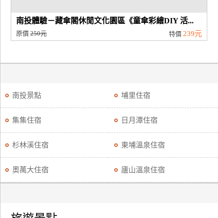
南投體驗－藏傘閣休閒文化園區《童傘彩繪DIY 活...
原價
250元
239元
特價
南投景點
埔里住宿
集集住宿
日月潭住宿
杉林溪住宿
東埔溫泉住宿
奧萬大住宿
廬山溫泉住宿