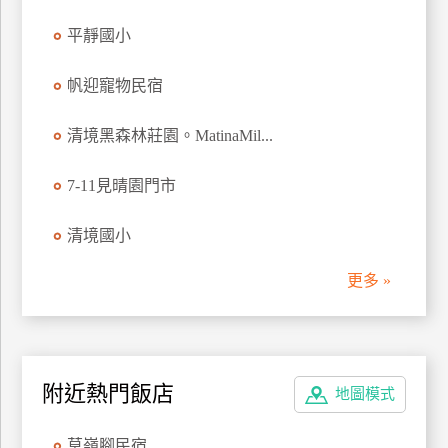
上
平靜國小
客
服
帆迎寵物民宿
清境黑森林莊園。MatinaMil...
紅
利
7-11見晴園門市
查
詢
清境國小
訂
更多 »
房
Q&A
附近熱門飯店
地圖模式
國
旅
卡
草嶺腳民宿