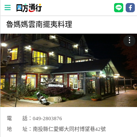
魯媽媽雲南擺夷料理
四
方
⋮
通
行
訂
房
台
灣
訂
房
電 話：049-2803876
直接跟飯店訂房
HOT
地 址：南投縣仁愛鄉大同村博望巷42號