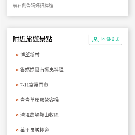
前右側魯媽媽招牌進
玩
樂
地
圖
附近旅遊景點
地圖模式
顧
客
服
博望新村
務
魯媽媽雲南擺夷料理
顧
客
7-11富嘉門市
滿
意
青青草原露營客棧
度
清境農場觀山牧區
訂
萬里長城棧道
單