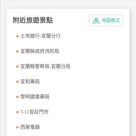
特
色
附近旅遊景點
地圖模式
民
宿
土地銀行-宜蘭分行
全
宜蘭縣政府消防局
球
租
宜蘭縣警察局-宜蘭分局
車
宜和藥局
網
黎明健康藥局
紅
帶
7-11宜莊門市
你
玩
西屋電器