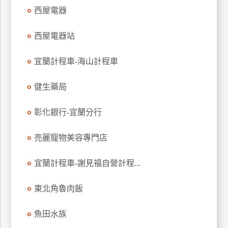
西屋電器
玩
樂
西屋電器站
地
圖
宜蘭計程車-海山計程車
顧
客
健生藥局
服
務
彰化銀行-宜蘭分行
顧
亮麗寵物美容專門店
客
滿
宜蘭計程車-謝見福自營計程...
意
度
東北角魯肉飯
魚田水族
訂
單