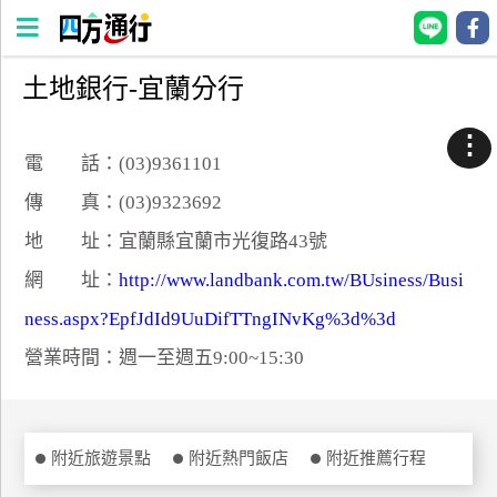
土地銀行-宜蘭分行
四
方
⋮
通
電 話：(03)9361101
行
傳 真：(03)9323692
訂
地 址：宜蘭縣宜蘭市光復路43號
房
網 址：
http://www.landbank.com.tw/BUsiness/Busi
ness.aspx?EpfJdId9UuDifTTngINvKg%3d%3d
台
灣
營業時間：週一至週五9:00~15:30
訂
房
直接跟飯店訂房
附近旅遊景點
附近熱門飯店
附近推薦行程
HOT