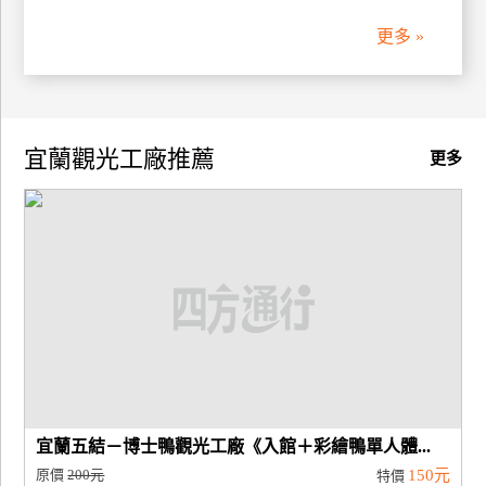
更多 »
廠
商
合
作
宜蘭觀光工廠推薦
更多
旅
伴
計
劃
商
品
宣
傳
宜蘭五結－博士鴨觀光工廠《入館＋彩繪鴨單人體...
原價
200元
150元
特價