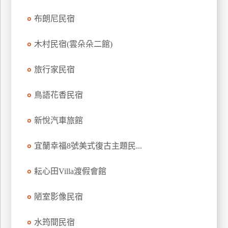
訂
布朗尼民宿
房
木村民宿(雲朵朵二館)
請
旅行家民宿
款
收
據
鳥語花香民宿
合
新悅汽車旅館
作
提
案
宜蘭幸福8號美式復古主題民...
耘心田Villa渡假會館
飯
店
陋室影像民宿
合
作
水筠間民宿