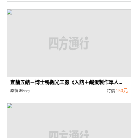
宜蘭五結－博士鴨觀光工廠《入館＋鹹蛋製作單人...
原價
200元
150元
特價