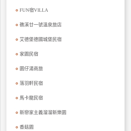
上
FUN宿VILLA
客
服
礁溪廿一號溫泉旅店
艾德堡德國城堡民宿
紅
利
家園民宿
查
詢
園仔湯商旅
訂
落羽軒民宿
房
Q&A
馬卡龍民宿
新戀家主義溜溜新樂園
國
旅
香菇園
卡