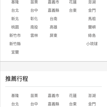
基隆
苗栗
嘉義市
花蓮
澎湖
台北
台中
嘉義縣
台東
金門
新北
彰化
台南
馬祖
桃園
南投
高雄
蘭嶼
新竹市
雲林
屏東
綠島
新竹縣
小琉球
宜蘭
推薦行程
基隆
苗栗
嘉義市
花蓮
澎湖
台北
台中
嘉義縣
台東
金門