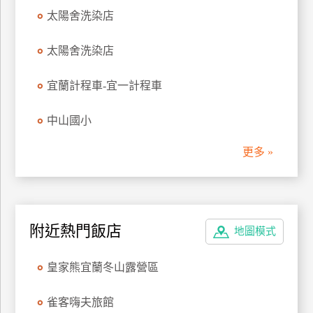
管
太陽舍洗染店
理
太陽舍洗染店
會
宜蘭計程車-宜一計程車
員
帳
中山國小
戶
更多 »
客
服
聯
附近熱門飯店
絡
地圖模式
單
皇家熊宜蘭冬山露營區
Line
雀客嗨夫旅館
線