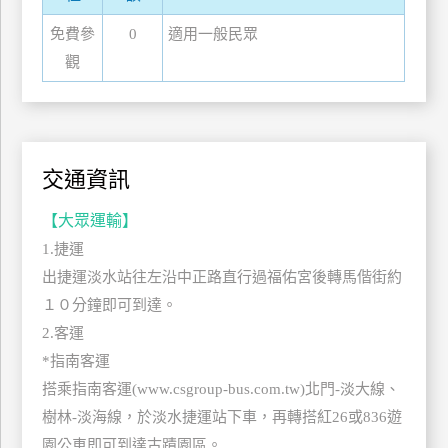
上
免費參
0
適用一般民眾
客
觀
服
紅
利
交通資訊
查
詢
【大眾運輸】
1.捷運
出捷運淡水站往左沿中正路直行過福佑宮後轉馬偕街約
訂
房
１０分鐘即可到達。
Q&A
2.客運
*指南客運
搭乘指南客運(www.csgroup-bus.com.tw)北門-淡大線、
國
樹林-淡海線，於淡水捷運站下車，再轉搭紅26或836遊
旅
卡
園公車即可到達古蹟園區。