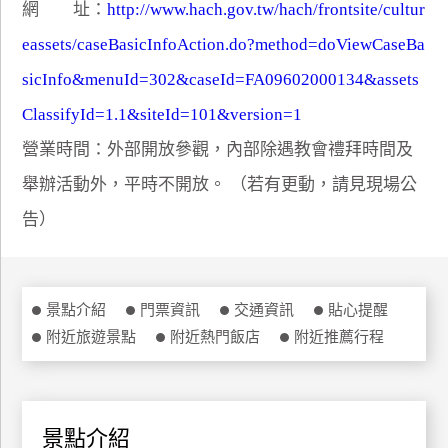
網 址：
http://www.hach.gov.tw/hach/frontsite/cultur
特
eassets/caseBasicInfoAction.do?method=doViewCaseBa
色
民
sicInfo&menuId=302&caseId=FA09602000134&assets
宿
ClassifyId=1.1&siteId=101&version=1
營業時間：外部開放參觀，內部除遇教會禮拜時間及
全
舉辦活動外，平時不開放。 （若有更動，請見現場公
球
租
告）
車
網
景點介紹
門票資訊
交通資訊
貼心提醒
紅
附近旅遊景點
附近熱門飯店
附近推薦行程
帶
你
玩
景點介紹