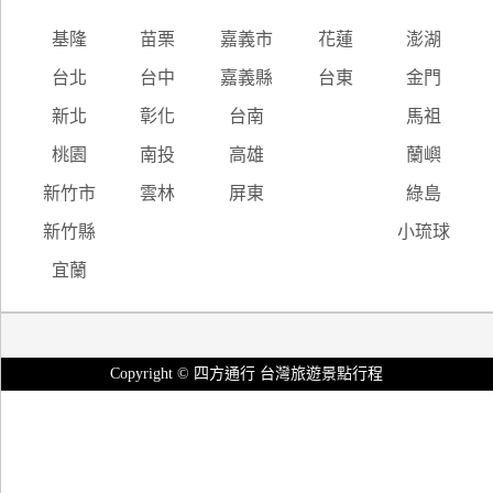
基隆
苗栗
嘉義市
花蓮
澎湖
台北
台中
嘉義縣
台東
金門
新北
彰化
台南
馬祖
桃園
南投
高雄
蘭嶼
新竹市
雲林
屏東
綠島
新竹縣
小琉球
宜蘭
Copyright © 四方通行 台灣旅遊景點行程