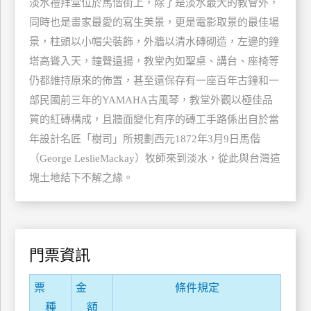
淡水禮拜堂位於馬偕街上，除了是淡水最大的教會外，
管
同時也是畫家最愛的寫生美景，更是電影取景的最佳場
理
景，柱頭以小帽尖裝飾，外牆以清水磚砌造，左邊的鐘
塔高聳入天，鐘聲遠揚，教堂內如聖桌、講台、座椅等
會
仍都維持原來的佈置，甚至還保存有一座百年古鐘和一
員
部民國前三年的YAMAHA古風琴，教堂外觀以極佳品
帳
質的紅磚構成，且牆面變化有序的磚工手路係出自於當
戶
年設計名匠「樹司」所規劃西元1872年3月9日馬偕
（George LeslieMackay）牧師來到淡水，從此與台灣這
客
塊土地結下不解之緣。
服
聯
絡
單
門票資訊
票
金
條件規定
Line
種
額
線