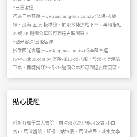
訂
*三重客運
房
搭乘三重客運(www.sanchung-bus.com.tw)淡海-板橋
線、淡海-五股-板橋線，於淡水捷運站下車，再轉搭紅
26或836遊園公車即可到達古蹟園區。
請
款
*國光客運/基隆客運
收
搭乘國光客運(www.kingbus.com.tw)或基隆客運
據
(www.klbus.com.tw)基隆-金山-淡水線，於淡水捷運站
下車，再轉搭紅26或836遊園公車即可到達古蹟園區。
合
作
提
案
貼心提醒
飯
店
合
附近有理學堂大書院、前清淡水總稅務司公署(小白
作
宮)、馬偕醫館、紅樓、姑娘樓、馬偕故居、淡水女學