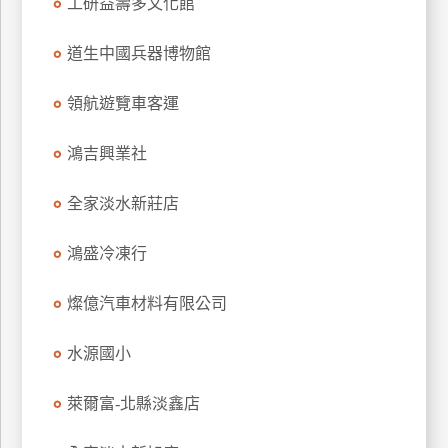
工研益壽多文化館
道生中國兵器博物館
領航遊覽車客運
鴻吉興業社
全家淡水新莊店
鴻盛冷凍行
燦億汽車材料有限公司
水源國小
萊爾富-北縣淡鑫店