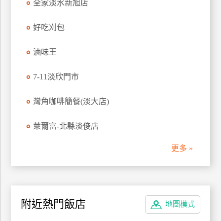
全家淡水新旭店
好吃刈包
滷味王
7-11淡欣門市
灣角咖啡簡餐(淡大店)
萊爾富-北縣淡俊店
更多 »
附近熱門飯店
地圖模式