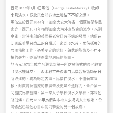
玩
西元1872年3月9日馬偕（George LeslieMackay）牧師
樂
來到淡水，從此與台灣這塊土地結下不解之緣。
地
馬偕生於西元1844年，加拿大安大略省一個蘇格蘭移民
圖
家庭，西元1871年接獲加拿大海外宣教會的派令，來到
顧
高雄，當時南部的英國長老會已有不錯的發展，他便在
客
此觀摩並學習簡單的台灣話，來到淡水後，馬偕孤獨的
服
務
展開佈道工作，憑著堅定的信仰，慈悲的胸懷及不屈不
撓的毅力，逐漸獲得當地居民的認同。
於西元1973年成立台灣北部第一所仿歌德式的長老教會
顧
客
（淡水禮拜堂），淡水教堂是後來由馬偕醫館醫師宿舍
滿
所改建的，現為縣定古蹟。馬偕在淡水，不僅著重宣
意
教，對教育及醫療的推廣普及更是不遺餘力，全台第一
度
間醫院馬偕醫館、第一家女子學校淡水女學校，都是他
所創建，西元1878年馬偕與本地人張聰明女士成婚，台
訂
灣儼然已是他心目中認同摯愛的另一個故鄉。
單