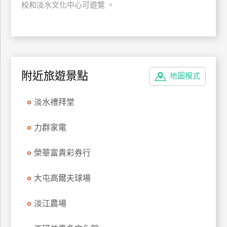
校和淡水文化中心可遊覽 。
廠
商
合
作
附近旅遊景點
地圖模式
旅
淡水禮拜堂
伴
計
力群家電
劃
榮華富貴彩券行
商
品
大屯高爾夫球場
宣
傳
淡江農場