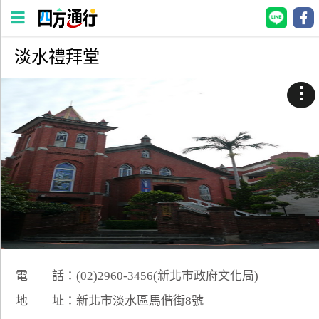
淡水禮拜堂
四
方
⋮
通
行
訂
房
台
灣
訂
房
電 話：(02)2960-3456(新北市政府文化局)
直接跟飯店訂房
HOT
地 址：新北市淡水區馬偕街8號