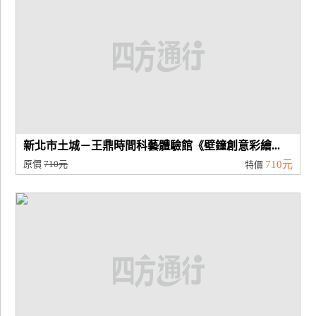
新北市土城－王鼎時間科藝體驗館《壁鐘創意彩繪...
原價
710元
710元
特價