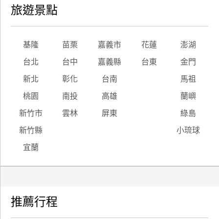
旅遊景點
基隆
苗栗
嘉義市
花蓮
澎湖
台北
台中
嘉義縣
台東
金門
新北
彰化
台南
馬祖
桃園
南投
高雄
蘭嶼
新竹市
雲林
屏東
綠島
新竹縣
小琉球
宜蘭
推薦行程