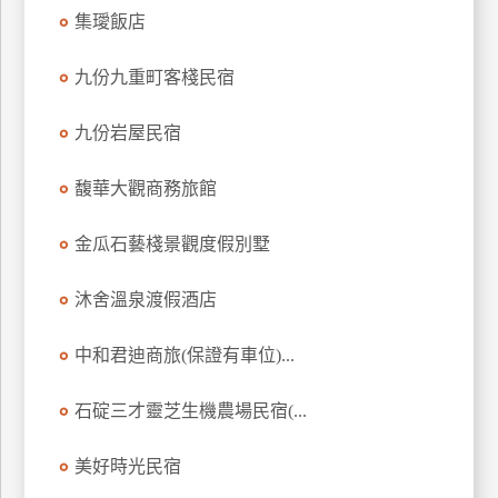
集璦飯店
九份九重町客棧民宿
九份岩屋民宿
馥華大觀商務旅館
金瓜石藝棧景觀度假別墅
沐舍溫泉渡假酒店
中和君迪商旅(保證有車位)...
石碇三才靈芝生機農場民宿(...
美好時光民宿