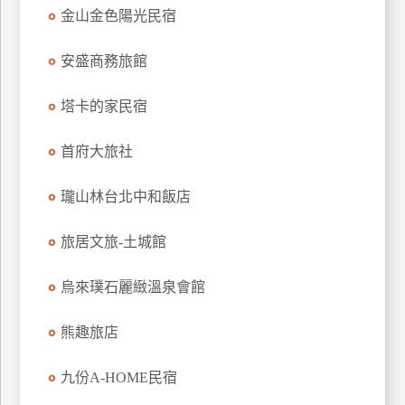
金山金色陽光民宿
安盛商務旅館
塔卡的家民宿
首府大旅社
瓏山林台北中和飯店
旅居文旅-土城館
烏來璞石麗緻溫泉會館
熊趣旅店
九份A-HOME民宿