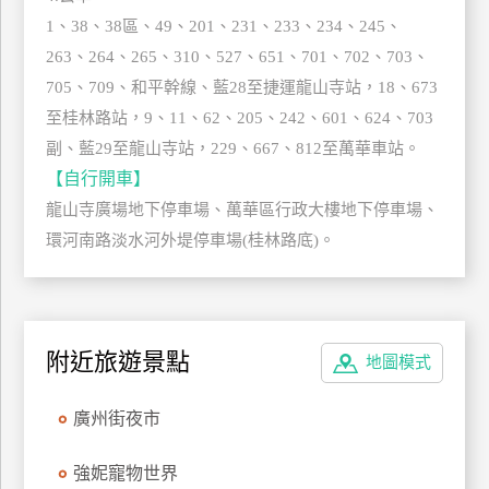
上
1、38、38區、49、201、231、233、234、245、
客
263、264、265、310、527、651、701、702、703、
服
705、709、和平幹線、藍28至捷運龍山寺站，18、673
至桂林路站，9、11、62、205、242、601、624、703
副、藍29至龍山寺站，229、667、812至萬華車站。
紅
利
【自行開車】
查
龍山寺廣場地下停車場、萬華區行政大樓地下停車場、
詢
環河南路淡水河外堤停車場(桂林路底)。
訂
房
Q&A
附近旅遊景點
地圖模式
廣州街夜市
國
旅
強妮寵物世界
卡