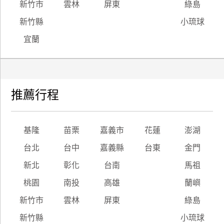
新竹市
雲林
屏東
綠島
新竹縣
小琉球
宜蘭
推薦行程
基隆
苗栗
嘉義市
花蓮
澎湖
台北
台中
嘉義縣
台東
金門
新北
彰化
台南
馬祖
桃園
南投
高雄
蘭嶼
新竹市
雲林
屏東
綠島
新竹縣
小琉球