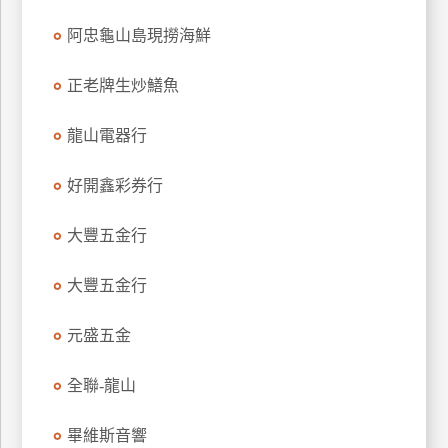
訂
阿忠龜山島現撈海鮮
房
正老牌生炒鱔魚
請
龍山電器行
款
收
據
好開鑫彩券行
合
大豐五金行
作
提
案
大豐五金行
元盛五金
飯
店
全聯-龍山
合
作
畢維斯音響