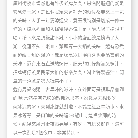
廣州街夜市當然也有許多老牌美食，最名聞遐邇的就是
玩
懷念愛玉冰，是每個民眾來這裡逛的時候都要來上一包
樂
的美味，人手一包清涼退火，愛玉很特別是切成一條一
地
圖
條的，糖水裡面加入蜂蜜後香氣十足，讓人喝了還想再
喝，接下來是頂級甜不辣，小小的店面總是擠滿了人
顧
潮，從甜不辣、米血、菜頭等一大鍋的美味，還有熬煮
客
服
到超級甘甜的湯頭，都是讓民眾排得再久也要品嘗到的
務
美味，還有東石直送的蚵仔，肥美的蚵仔飽滿又多汁，
招牌蚵仔煎是民眾大推的必嚐美食，淋上特製醬汁，簡
顧
單的一道就是讓人抵當不了。
客
還有周記肉粥，古早味的滋味，在外面可是很難品嘗到
滿
的喔!當然還有老牌的龍都冰果室，炎炎夏天想要吃一
意
碗冰涼的冰，來到龍都就對啦，不論是紅豆牛奶冰、水
度
果冰等等，是口碑的美味喔!來龍山寺這裡參拜的時
候，記得來廣州街夜市晃晃，有吃、有玩又好逛，還可
訂
以一次逛足2個夜市，非常特別。
單