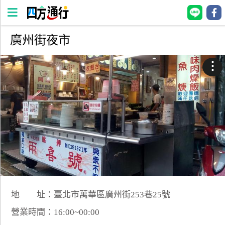
廣州街夜市
四
方
⋮
通
行
訂
房
台
灣
訂
房
地 址：臺北市萬華區廣州街253巷25號
直接跟飯店訂房
HOT
營業時間：16:00~00:00