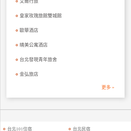
艾爾行旅
皇家玫瑰旅館雙城館
歐華酒店
晴美公寓酒店
台北發現青年旅舍
金弘旅店
更多 »
台北101住宿
台北民宿