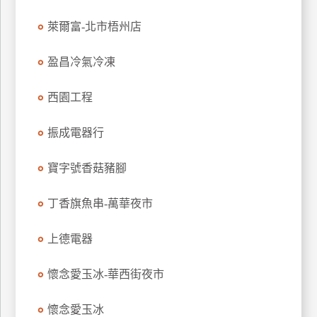
萊爾富-北市梧州店
廠
商
盈昌冷氣冷凍
合
作
西園工程
旅
振成電器行
伴
計
寶字號香菇豬腳
劃
丁香旗魚串-萬華夜市
商
上德電器
品
宣
懷念愛玉冰-華西街夜市
傳
懷念愛玉冰