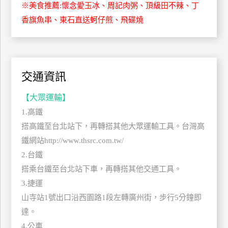
※美食推薦:懷念愛玉冰、周記肉粥、頂級田不辣、丁
管
香旗魚串、東石直送蚵仔煎、飛碟燒
理
會
員
交通資訊
帳
戶
【大眾運輸】
1.高鐵
搭高鐵至台北站下，再轉搭其他大眾運輸工具。台灣高
客
鐵網站http://www.thsrc.com.tw/
服
聯
2.台鐵
絡
搭乘台鐵至台北站下車，再轉搭其他交通工具。
單
3.捷運
山寺站1號出口沿西園路1段左轉廣州街，步行5分鐘即
達。
Line
4.公車
線