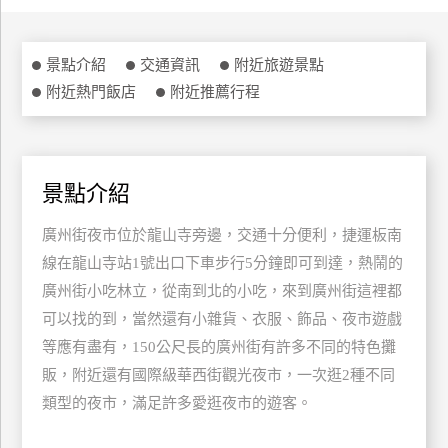
特
色
景點介紹
交通資訊
附近旅遊景點
民
附近熱門飯店
附近推薦行程
宿
全
球
景點介紹
租
廣州街夜市位於龍山寺旁邊，交通十分便利，捷運板南
車
線在龍山寺站1號出口下車步行5分鐘即可到達，熱鬧的
廣州街小吃林立，從南到北的小吃，來到廣州街這裡都
網
可以找的到，當然還有小雜貨、衣服、飾品、夜市遊戲
紅
等應有盡有，150公尺長的廣州街有許多不同的特色攤
帶
販，附近還有國際級華西街觀光夜市，一次逛2種不同
你
玩
類型的夜市，滿足許多愛逛夜市的遊客。