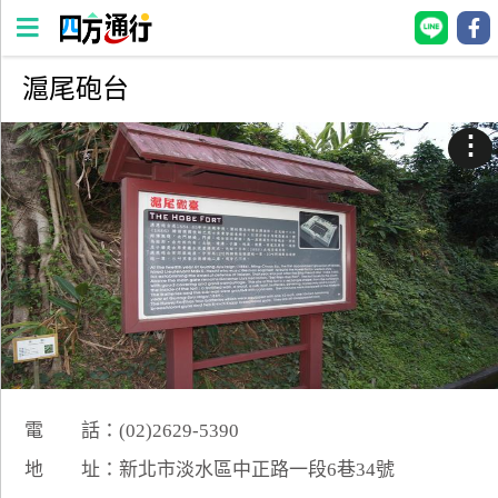
滬尾砲台
四
方
⋮
通
行
訂
房
台
灣
訂
房
電 話：(02)2629-5390
直接跟飯店訂房
HOT
地 址：新北市淡水區中正路一段6巷34號