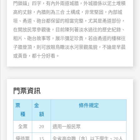
門鎖鑰」四字，有內外兩道城牆，外城牆係以泥土堆積
玩
高約丈餘，內牆則為三合 土構成，非常堅固，內部城
樂
垣、甬道、砲台都保留的相當完整，尤其是甬道部份，
地
圖
在開放民眾參觀後，目前陳列著淡水過往的歷史紀錄、
相片、砲台故事等，展示彌足珍貴，若由甬道的樓梯往
顧
子牆登頂，則可放眼鳥瞰淡水河景觀風貌，不論是早晨
客
服
或黃昏，都十分好看。
務
顧
客
門票資訊
滿
意
票
金
條件規定
度
種
額
全票
20
適用一般民眾
訂
優待票
15
全省高中職（含）以下學生、20人
單