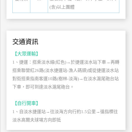
管
(含)以上團體
理
會
交通資訊
員
帳
【大眾運輸】
戶
1、捷運：搭乘淡水線(紅色)→於捷運淡水站下車→再轉
搭乘聯營紅26路(淡水捷運站-漁人碼頭)或從捷運淡水站
客
對街搭乘指南客運10路(樹林-淡海)→在淡水滬尾砲台站
服
下車，即可到達淡水滬尾砲台。
聯
絡
【自行開車】
單
1、自淡水捷運站→往淡海方向行約1.5公里→循指標往
淡水高爾夫球場方向即抵
Line
線