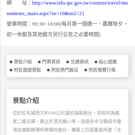
網 址：
http://www.tshs.tpc.gov.tw/content/travel/mo
特
numents_main.aspx?sn=10&sn2=21
色
民
營業時間：09:30~18:00(每月第一個週一、農曆除夕、
宿
初一休館及其他館方另行公告之必要時間)
全
球
景點介紹
門票資訊
交通資訊
貼心提醒
租
附近旅遊景點
附近熱門飯店
附近推薦行程
車
網
景點介紹
紅
帶
位於紅毛城西方約500公尺遠的滬尾砲台，目前列為國
你
玩
家二級古蹟，建立於清光緒12年，這座在中法戰役中臺
灣巡撫劉銘傳所修築的砲台，橫匾上仍留著其所提「北