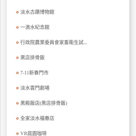
訂
淡水古蹟博物館
房
一滴水紀念館
請
款
行政院農業委員會家畜衛生試...
收
據
黑店排骨飯
合
7-11新春門市
作
提
案
淡水雲門劇場
黑殿飯店(黑店排骨飯)
飯
店
全家淡水福春店
合
作
VR庭園咖啡