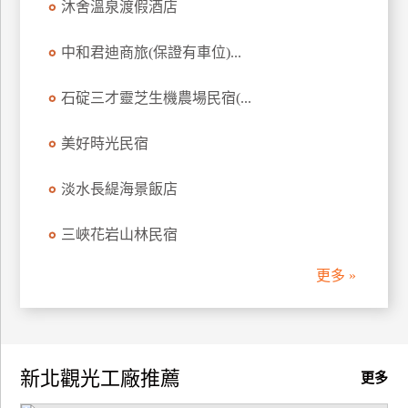
沐舍溫泉渡假酒店
中和君迪商旅(保證有車位)...
石碇三才靈芝生機農場民宿(...
美好時光民宿
淡水長緹海景飯店
三峽花岩山林民宿
更多 »
新北觀光工廠推薦
更多