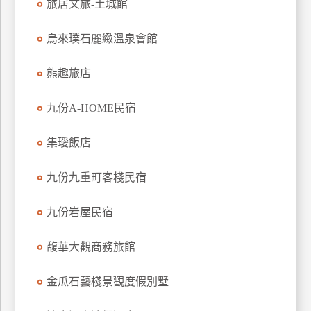
旅居文旅-土城館
烏來璞石麗緻溫泉會館
熊趣旅店
九份A-HOME民宿
集璦飯店
九份九重町客棧民宿
九份岩屋民宿
馥華大觀商務旅館
金瓜石藝棧景觀度假別墅