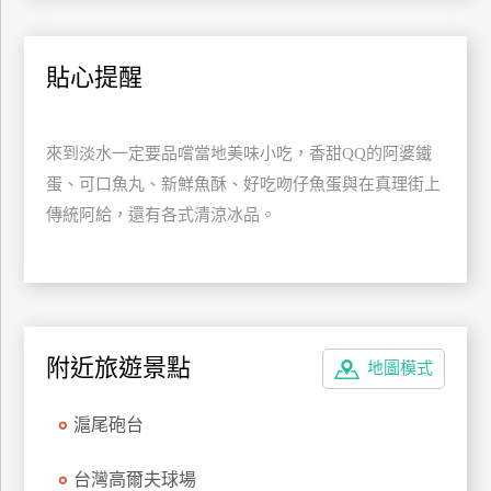
上
客
貼心提醒
服
紅
來到淡水一定要品嚐當地美味小吃，香甜QQ的阿婆鐵
利
蛋、可口魚丸、新鮮魚酥、好吃吻仔魚蛋與在真理街上
查
傳統阿給，還有各式清涼冰品。
詢
訂
房
Q&A
附近旅遊景點
地圖模式
滬尾砲台
國
旅
台灣高爾夫球場
卡