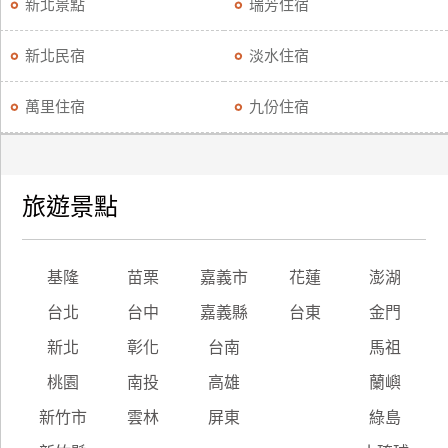
新北景點
瑞芳住宿
新北民宿
淡水住宿
萬里住宿
九份住宿
旅遊景點
基隆
苗栗
嘉義市
花蓮
澎湖
台北
台中
嘉義縣
台東
金門
新北
彰化
台南
馬祖
桃園
南投
高雄
蘭嶼
新竹市
雲林
屏東
綠島