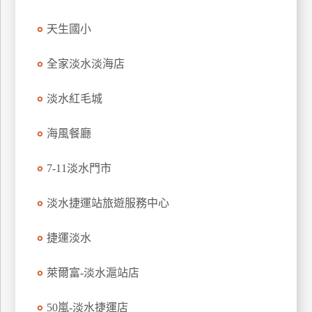
廠
天生國小
商
合
全家淡水淡海店
作
淡水紅毛城
旅
海風餐廳
伴
計
7-11淡水門市
劃
淡水捷運站旅遊服務中心
商
捷運淡水
品
宣
萊爾富-淡水滬站店
傳
50嵐-淡水捷運店