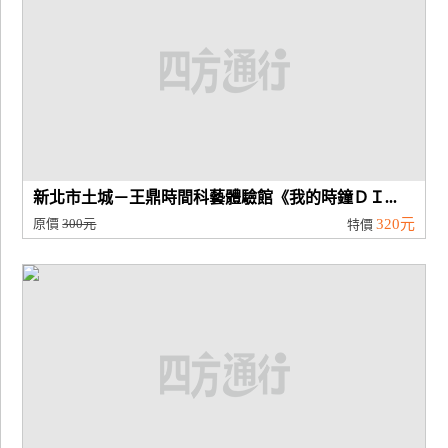
新北市土城－王鼎時間科藝體驗館《我的時鐘ＤＩ...
原價
300元
320元
特價