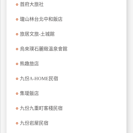
首府大旅社
上
客
瓏山林台北中和飯店
服
旅居文旅-土城館
紅
利
烏來璞石麗緻溫泉會館
查
詢
熊趣旅店
九份A-HOME民宿
訂
房
集璦飯店
Q&A
九份九重町客棧民宿
國
九份岩屋民宿
旅
卡