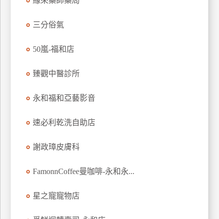
緣來藥師藥局
玩
樂
三分俗氣
地
圖
50嵐-福和店
顧
臻觀中醫診所
客
服
務
永和福和亞藝影音
速必利乾洗自助店
顧
客
謝政璋皮膚科
滿
意
FamonnCoffee曼咖啡-永和永...
度
星之寵寵物店
訂
單