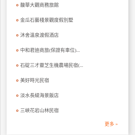
馥華大觀商務旅館
訂
房
金瓜石藝棧景觀度假別墅
請
沐舍溫泉渡假酒店
款
收
中和君迪商旅(保證有車位)...
據
石碇三才靈芝生機農場民宿(...
合
作
提
美好時光民宿
案
淡水長緹海景飯店
飯
三峽花岩山林民宿
店
合
更多 »
作