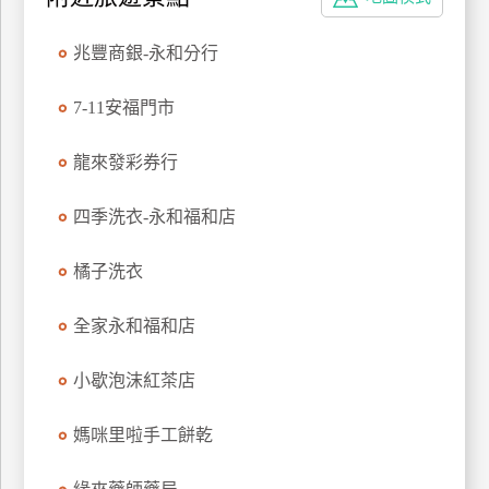
特
色
兆豐商銀-永和分行
民
宿
7-11安福門市
龍來發彩券行
全
球
四季洗衣-永和福和店
租
車
橘子洗衣
全家永和福和店
網
紅
小歇泡沫紅茶店
帶
你
媽咪里啦手工餅乾
玩