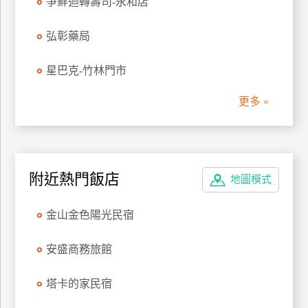
爭鮮迴轉壽司-永和店
管
理
弘彰藥局
星巴克-竹林門市
會
員
更多 »
帳
戶
客
附近熱門飯店
地圖模式
服
聯
金山金色陽光民宿
絡
單
安盛商務旅館
塔卡的家民宿
Line
線