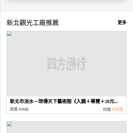
廠
商
新北觀光工廠推薦
更多
合
作
旅
伴
計
劃
商
新北市淡水－琉傳天下藝術館《入園＋導覽＋20元...
品
原價
250元
150元
特價
宣
傳