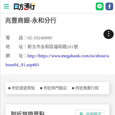
兆豐商銀-永和分行
四
方
⋮
通
電 話：02-29240086
行
地 址：新北市永和區福和路201號
訂
網 址：
http://https://www.megabank.com.tw/about/a
房
bout04_01.asp#01
台
灣
訂
附近旅遊景點
附近熱門飯店
附近推薦行程
房
直接跟飯店訂房
HOT
附近旅遊景點
地圖模式