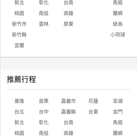
新北
彰化
台南
馬祖
桃園
南投
高雄
蘭嶼
新竹市
雲林
屏東
綠島
新竹縣
小琉球
宜蘭
推薦行程
基隆
苗栗
嘉義市
花蓮
澎湖
台北
台中
嘉義縣
台東
金門
新北
彰化
台南
馬祖
桃園
南投
高雄
蘭嶼