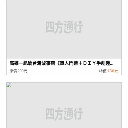
高雄－彪琥台灣故事館《單人門票＋ＤＩＹ手創迷...
原價
200元
150元
特價