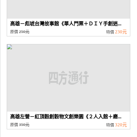
高雄－彪琥台灣故事館《單人門票＋ＤＩＹ手創迷...
原價
250元
230元
特價
高雄左營－紅頂穀創穀物文創樂園《２人入館＋磨...
原價
350元
320元
特價