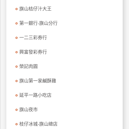
訂
旗山桔仔汁大王
房
第一銀行-旗山分行
請
一二三彩券行
款
收
興富發彩券行
據
合
榮記肉圓
作
提
旗山第一家鹹酥雞
案
延平一路小吃店
飯
店
旗山夜市
合
作
枝仔冰城-旗山總店