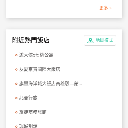
更多 »
廠
商
合
作
附近熱門飯店
地圖模式
旅
遊大俠x七桃公寓
伴
計
友愛京賞國際大飯店
劃
旗豐海洋城大飯店高雄駁二館...
商
兆舍行旅
品
宣
旅捷商務旅館
傳
瑞城別舘