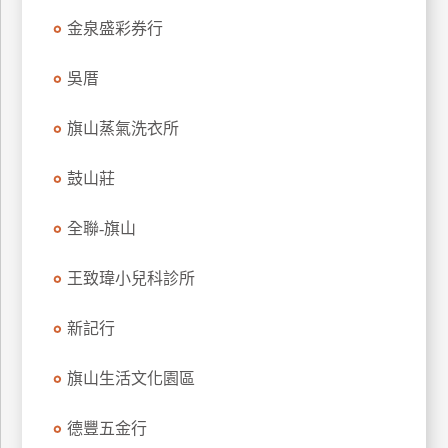
上
金泉盛彩券行
客
服
吳厝
旗山蒸氣洗衣所
紅
利
鼓山莊
查
詢
全聯-旗山
王致瑋小兒科診所
訂
房
Q&A
新記行
旗山生活文化園區
國
旅
德豐五金行
卡