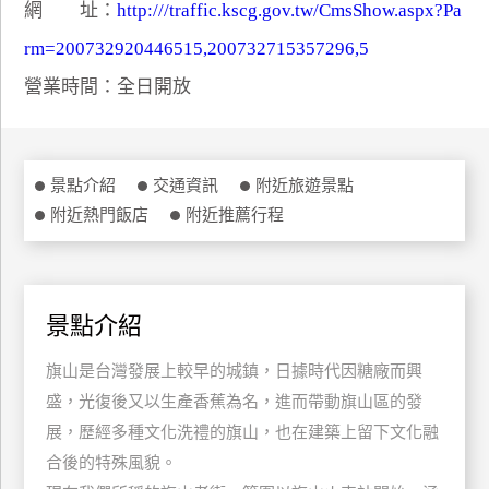
網 址：
http:///traffic.kscg.gov.tw/CmsShow.aspx?Pa
特
rm=200732920446515,200732715357296,5
色
民
營業時間：全日開放
宿
全
景點介紹
交通資訊
附近旅遊景點
球
附近熱門飯店
附近推薦行程
租
車
景點介紹
網
紅
旗山是台灣發展上較早的城鎮，日據時代因糖廠而興
帶
盛，光復後又以生產香蕉為名，進而帶動旗山區的發
你
展，歷經多種文化洗禮的旗山，也在建築上留下文化融
玩
合後的特殊風貌。