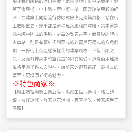
現在我們所稱的旗山老街，範圍以旗山火車站開始，涵
玩
蓋了復興街、中山路、華中街一帶，因製糖業興起的經
樂
濟，在建築上開始流行仿歐式巴洛克建築風格，站在街
地
上放眼望去，幾乎都是這種建築風格的洋樓，其中還穿
圖
插著純中國式的洪厝、豪華的吳家古宅，而身後的旗山
顧
火車站，則是有著維多利亞式的外觀與哥德式的八角斜
客
頂，一條街上有這樣多樣化的建築風格，不但不顯突
服
務
兀，反而有種身處時空錯置的奇異感受，這條街用建築
風格串聯了過去與現在，讓前來的遊客還能一窺過去的
繁華，更增添老街的魅力。
顧
※特色商家※
客
滿
【旗山媽祖廟後面臭豆腐、洪家生魚片壽司、豬油麵
意
線、枝仔冰城、許家豆花湯圓、宜芳小吃、黃家純手工
度
饅頭】
訂
單