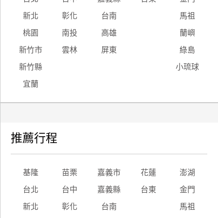
新北
彰化
台南
馬祖
桃園
南投
高雄
蘭嶼
新竹市
雲林
屏東
綠島
新竹縣
小琉球
宜蘭
推薦行程
基隆
苗栗
嘉義市
花蓮
澎湖
台北
台中
嘉義縣
台東
金門
新北
彰化
台南
馬祖