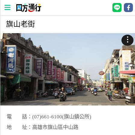
旗山老街
四
方
⋮
通
行
訂
房
台
灣
訂
房
電 話：(07)661-6100(旗山鎮公所)
直接跟飯店訂房
HOT
地 址：高雄市旗山區中山路