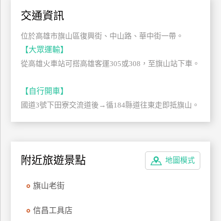
管
交通資訊
理
位於高雄市旗山區復興街、中山路、華中街一帶。
【大眾運輸】
會
從高雄火車站可搭高雄客運305或308，至旗山站下車。
員
帳
【自行開車】
戶
國道3號下田寮交流道後→循184縣道往東走即抵旗山。
客
服
聯
附近旅遊景點
地圖模式
絡
單
旗山老街
Line
信昌工具店
線