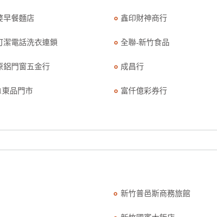
婆早餐麵店
鑫印財神商行
可潔電話洗衣連鎖
全聯-新竹食品
原鋁門窗五金行
成昌行
11東品門市
富仟億彩券行
新竹普邑斯商務旅館