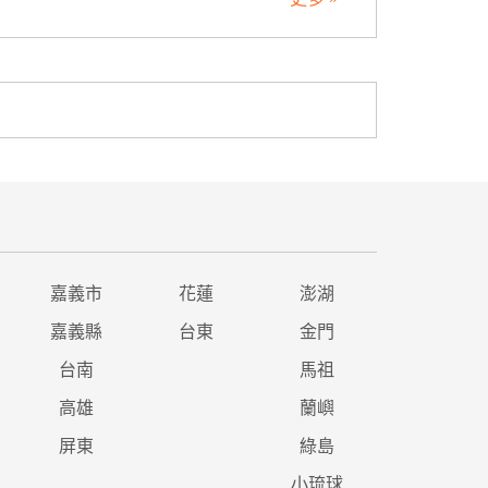
嘉義市
花蓮
澎湖
嘉義縣
台東
金門
台南
馬祖
高雄
蘭嶼
屏東
綠島
小琉球