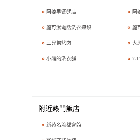
阿婆早餐麵店
阿
麗可潔電話洗衣連鎖
麗
三兄弟烤肉
大
小熊的洗衣舖
7-
附近熱門飯店
新苑名流都會館