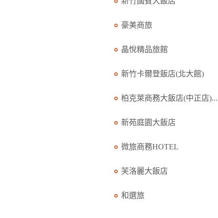
新竹國賓大飯店
豪美商旅
晶悅精品旅館
新竹卡爾登飯店(北大館)
柏克萊商務大飯店(中正店)...
新苑庭園大飯店
微旅商務HOTEL
芙洛麗大飯店
和選旅