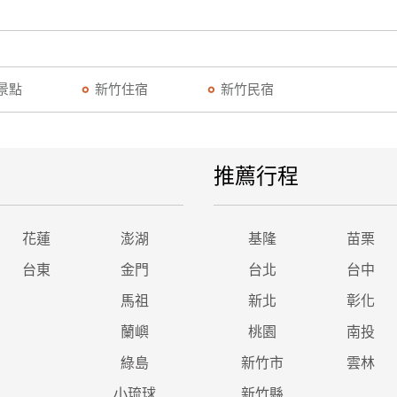
景點
新竹住宿
新竹民宿
推薦行程
花蓮
澎湖
基隆
苗栗
台東
金門
台北
台中
馬祖
新北
彰化
蘭嶼
桃園
南投
綠島
新竹市
雲林
小琉球
新竹縣