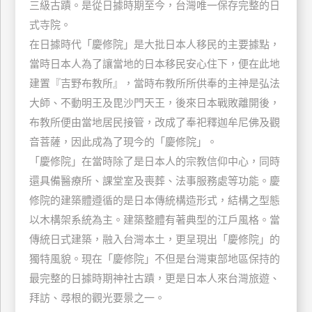
三級古蹟。是從日據時期至今，台灣唯一保存完整的日
玩
式寺院。
樂
在日據時代「慶修院」是大批日本人移民的主要據點，
地
當時日本人為了讓當地的日本移民安心住下，便在此地
圖
建置『吉野布教所』，當時布教所所供奉的主神是弘法
顧
大師、不動明王及毘沙門天王，後來日本戰敗離開後，
客
服
布教所便由當地居民接管，改成了奉祀釋迦牟尼佛及觀
務
音菩薩，因此成為了現今的「慶修院」。
「慶修院」在當時除了是日本人的宗教信仰中心，同時
顧
還具備醫療所、課堂室及喪葬、法事服務處等功能。慶
客
修院的建築體遵循的是日本傳統構造形式，結構之型態
滿
以木構架系統為主。建築整體有著典型的江戶風格。當
意
傳統日式建築，融入台灣本土，更呈現出「慶修院」的
度
獨特風貌。現在「慶修院」不但是台灣東部地區保持的
最完整的日據時期神社古蹟，更是日本人來台灣旅遊、
訂
拜訪、尋根的觀光要景之一。
單