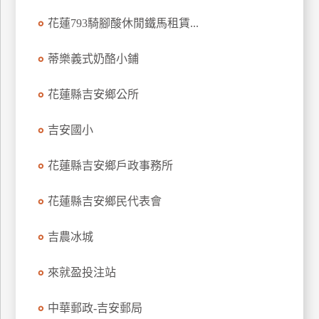
訂
花蓮793騎腳酸休閒鐵馬租賃...
房
蒂樂義式奶酪小鋪
請
花蓮縣吉安鄉公所
款
收
吉安國小
據
合
花蓮縣吉安鄉戶政事務所
作
提
案
花蓮縣吉安鄉民代表會
吉農冰城
飯
店
來就盈投注站
合
作
中華郵政-吉安郵局