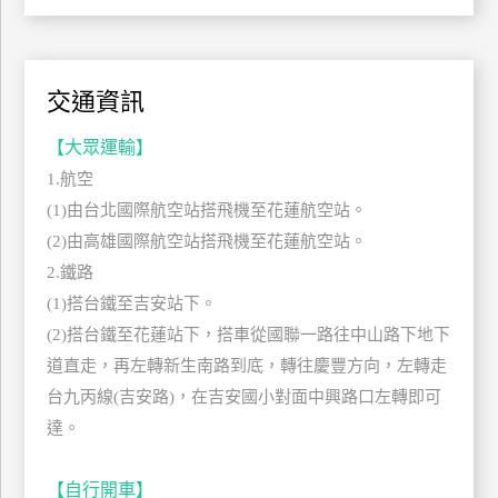
管
理
交通資訊
會
【大眾運輸】
員
1.航空
帳
戶
(1)由台北國際航空站搭飛機至花蓮航空站。
(2)由高雄國際航空站搭飛機至花蓮航空站。
2.鐵路
客
(1)搭台鐵至吉安站下。
服
(2)搭台鐵至花蓮站下，搭車從國聯一路往中山路下地下
聯
絡
道直走，再左轉新生南路到底，轉往慶豐方向，左轉走
單
台九丙線(吉安路)，在吉安國小對面中興路口左轉即可
達。
Line
【自行開車】
線