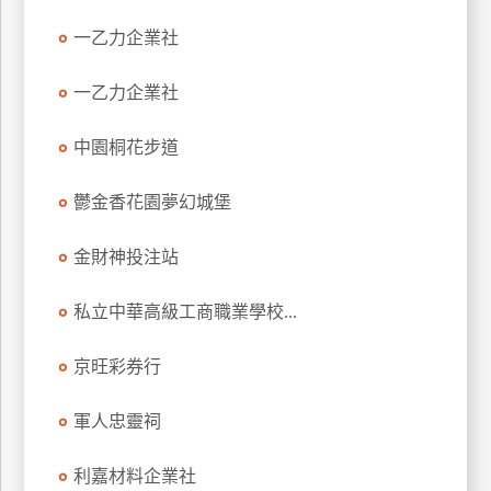
一乙力企業社
廠
商
一乙力企業社
合
作
中園桐花步道
旅
鬱金香花園夢幻城堡
伴
計
金財神投注站
劃
私立中華高級工商職業學校...
商
京旺彩券行
品
宣
軍人忠靈祠
傳
利嘉材料企業社