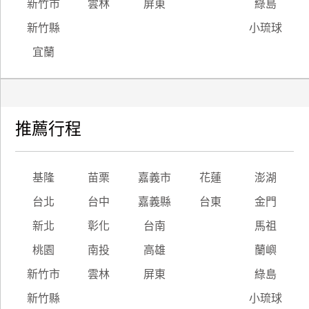
新竹市
雲林
屏東
綠島
新竹縣
小琉球
宜蘭
推薦行程
基隆
苗栗
嘉義市
花蓮
澎湖
台北
台中
嘉義縣
台東
金門
新北
彰化
台南
馬祖
桃園
南投
高雄
蘭嶼
新竹市
雲林
屏東
綠島
新竹縣
小琉球