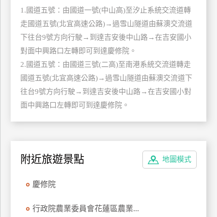
上
1.國道五號：由國道一號(中山高)至汐止系統交流道轉
客
走國道五號(北宜高速公路)→過雪山隧道由蘇澳交流道
服
下往台9號方向行駛→到達吉安後中山路→在吉安國小
對面中興路口左轉即可到達慶修院。
2.國道五號：由國道三號(二高)至南港系統交流道轉走
紅
國道五號(北宜高速公路)→過雪山隧道由蘇澳交流道下
利
查
往台9號方向行駛→到達吉安後中山路→在吉安國小對
詢
面中興路口左轉即可到達慶修院。
訂
房
附近旅遊景點
Q&A
地圖模式
慶修院
國
旅
行政院農業委員會花蓮區農業...
卡