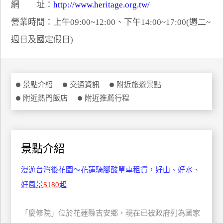
網 址：
http://www.heritage.org.tw/
特
營業時間：上午09:00~12:00、下午14:00~17:00(週二~
色
民
週日及國定假日)
宿
全
景點介紹
交通資訊
附近旅遊景點
球
附近熱門飯店
附近推薦行程
租
車
景點介紹
網
紅
漫遊台灣後花園～花蓮騎腳酸單車租賃，好山、好水、
帶
好風景
$180
起
你
玩
「慶修院」位於花蓮縣吉安鄉，現在已被政府列為國家