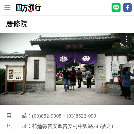
慶修院
四
方
⋮
通
行
訂
房
台
灣
訂
房
電 話：(03)852-9905、(03)8522-099
直接跟飯店訂房
HOT
地 址：花蓮縣吉安鄉吉安村中興路345號之1