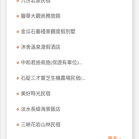
九份岩屋民宿
訂
房
馥華大觀商務旅館
金瓜石藝棧景觀度假別墅
請
款
沐舍溫泉渡假酒店
收
據
中和君迪商旅(保證有車位)...
合
作
石碇三才靈芝生機農場民宿(...
提
案
美好時光民宿
飯
淡水長緹海景飯店
店
合
三峽花岩山林民宿
作
更多 »