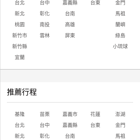
台北
台中
嘉義縣
台東
金門
新北
彰化
台南
馬祖
桃園
南投
高雄
蘭嶼
新竹市
雲林
屏東
綠島
新竹縣
小琉球
宜蘭
推薦行程
基隆
苗栗
嘉義市
花蓮
澎湖
台北
台中
嘉義縣
台東
金門
新北
彰化
台南
馬祖