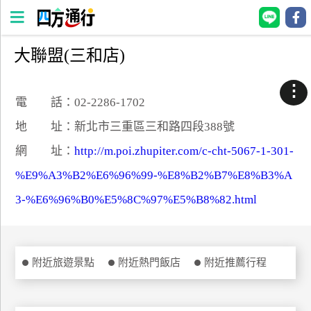
大聯盟(三和店)
四
方
⋮
通
電 話：02-2286-1702
行
地 址：新北市三重區三和路四段388號
訂
網 址：
http://m.poi.zhupiter.com/c-cht-5067-1-301-
房
%E9%A3%B2%E6%96%99-%E8%B2%B7%E8%B3%A
3-%E6%96%B0%E5%8C%97%E5%B8%82.html
台
灣
訂
房
附近旅遊景點
附近熱門飯店
附近推薦行程
直接跟飯店訂房
HOT