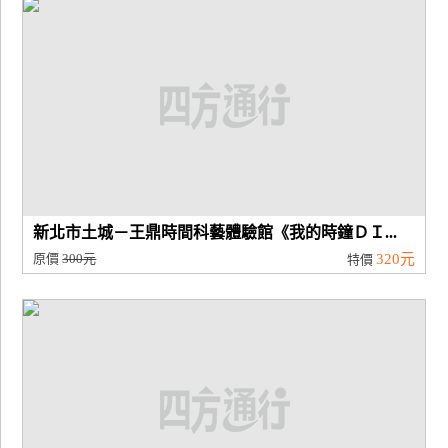
新北市土城－王鼎時間科藝體驗館《我的時鐘ＤＩ...
原價
300元
320元
特價