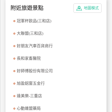
特
附近旅遊景點
地圖模式
色
民
冠軍杯飲品(三和店)
宿
大聯盟(三和店)
全
好朋友汽車百貨商行
球
租
長和家畜醫院
車
好師傅股份有限公司
網
紅
旭盈鋁窗五金行
帶
你
達美樂-三重店
玩
心動連盟藥局