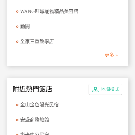
管
WANG旺城寵物精品美容館
理
勤開
會
全家三重致學店
員
帳
更多 »
戶
客
服
附近熱門飯店
地圖模式
聯
絡
金山金色陽光民宿
單
安盛商務旅館
Line
線
塔卡的家民宿