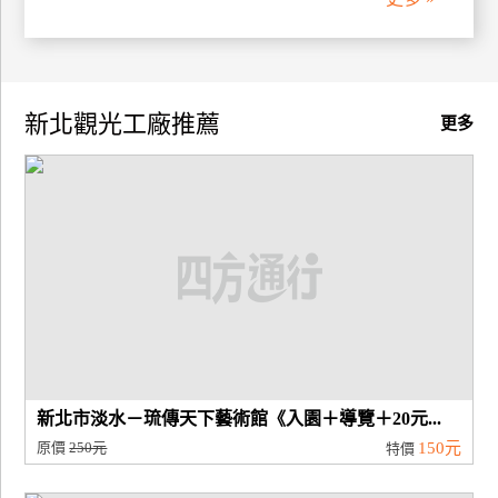
廠
商
合
新北觀光工廠推薦
更多
作
旅
伴
計
劃
商
品
宣
新北市淡水－琉傳天下藝術館《入園＋導覽＋20元...
傳
原價
250元
150元
特價