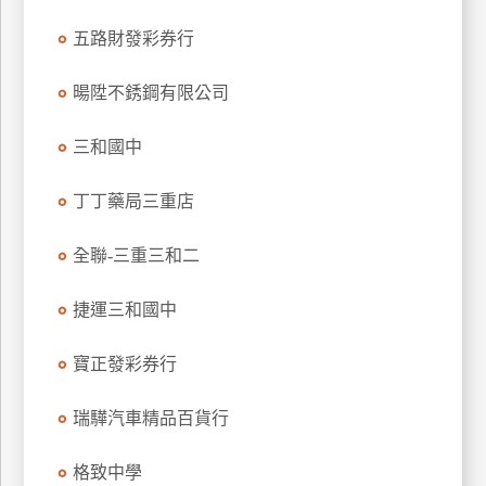
玩
五路財發彩券行
樂
地
暘陞不銹鋼有限公司
圖
三和國中
顧
客
服
丁丁藥局三重店
務
全聯-三重三和二
顧
客
捷運三和國中
滿
意
寶正發彩券行
度
瑞驊汽車精品百貨行
訂
格致中學
單