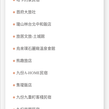
上
客
首府大旅社
服
瓏山林台北中和飯店
紅
旅居文旅-土城館
利
查
烏來璞石麗緻溫泉會館
詢
熊趣旅店
訂
九份A-HOME民宿
房
Q&A
集璦飯店
國
九份九重町客棧民宿
旅
卡