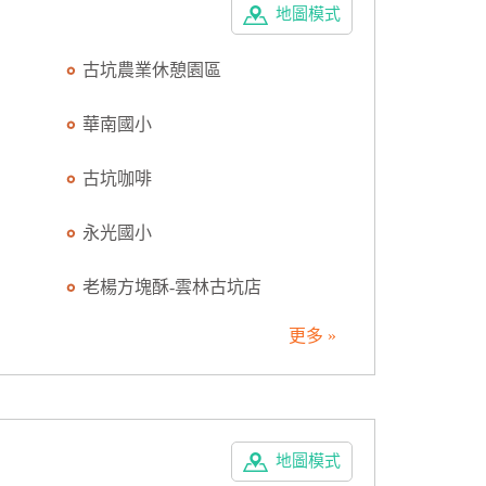
地圖模式
古坑農業休憩園區
華南國小
古坑咖啡
永光國小
老楊方塊酥-雲林古坑店
更多 »
地圖模式