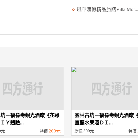
風華渡假精品旅館Villa Mot..
古坑－福祿壽觀光酒廠《花雕
雲林古坑－福祿壽觀光酒廠
ＩＹ體驗...
直釀水果酒ＤＩ...
0元
269元
原價
300元
特價
特價