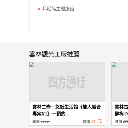
邦尼熊主題旅館
雲林觀光工廠推薦
雲林二崙－悠紙生活館《雙人組合
雲林
專案X1》－預約...
醉梅Ｄ
原價
360元
240元
原價
28
特價