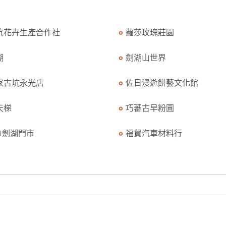
坑花卉生產合作社
蘿莎玫瑰莊園
湖
劍湖山世界
家古坑永光店
佐日漫遊餅藝文化館
天梯
巧蕃古早粉圓
11劍湖門市
福貿汽車材料行