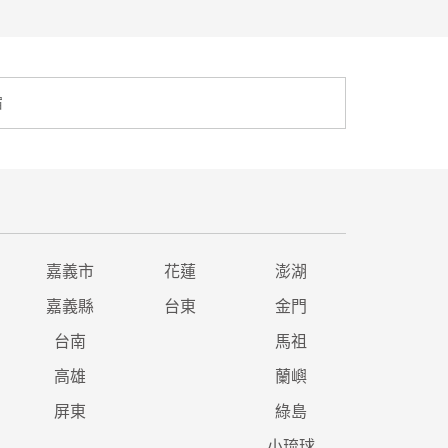
宿
嘉義市
花蓮
澎湖
嘉義縣
台東
金門
台南
馬祖
高雄
蘭嶼
屏東
綠島
小琉球