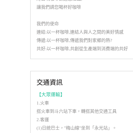
讓我們請您喝杯好咖啡
我們的使命
連結:以一杯咖啡,連結人與人之間的美好情感
傳遞:以一杯咖啡,傳遞我們對家鄉的熱?
共好:以一杯咖啡,共創從生產端到消費端的共好
交通資訊
【大眾運輸】
1.火車
搭火車到斗六站下車，轉搭其他交通工具
2.客運
(1)日統巴士，"梅山線"坐到「永光站」。