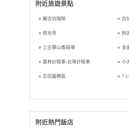
附近旅遊景點
庵古坑咖啡
古
慈光寺
劍
上古華山香菇場
全
雲林計程車-台灣計程車
小
古坑服務區
7-
附近熱門飯店