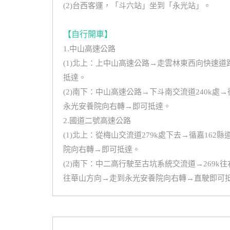
(2)台西客運，「斗六站」坐到「永光站」。
【自行開車】
1.中山高速公路
(1)北上：上中山高速公路→走雲林東西向快速
抵達。
(2)南下：中山高速公路→下斗南交流道240k
永光安養院向右轉→即可抵達。
2.國道二號高速公路
(1)北上：從梅山交流道279k處下去→循嘉1
院向右轉→即可抵達。
(2)南下：中二高行駛至古坑系統交流道→269
往華山方向→走到永光安養院向右轉→直駛即可