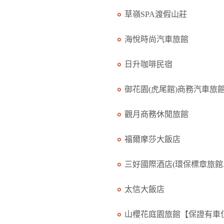
草嶺SPA渡假山莊
海悅時尚汽車旅館
日升咖啡民宿
御花園(虎尾館)商務汽車旅館.
觀月商務休閒旅館
福爾摩莎大飯店
三好國際酒店(環保標章旅館..
太信大飯店
山櫻花庭園旅館【保證有車位.