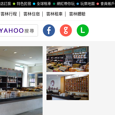
飯店訂房
特色民宿
全球租車
網紅帶你玩
玩樂地圖
會員帳戶
雲林行程
雲林住宿
雲林租車
雲林體驗