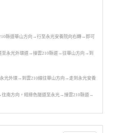
210縣道華山方向→行至永光安養院向右轉→即可
道至永光外環道→接雲210縣道→往華山方向→到
到永光外環→到雲210線往華山方向→走到永光安養
→往南方向，經綠色隧道至永光→接雲210縣道→