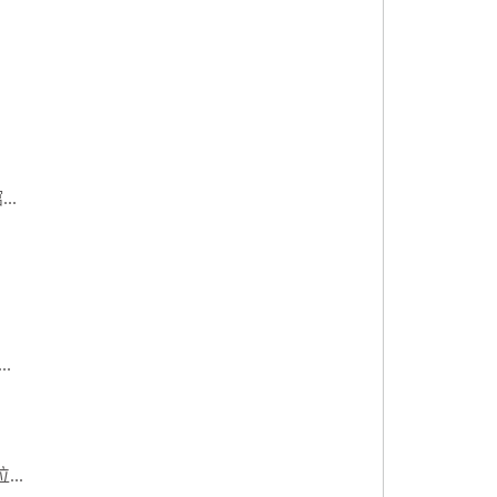
..
.
..