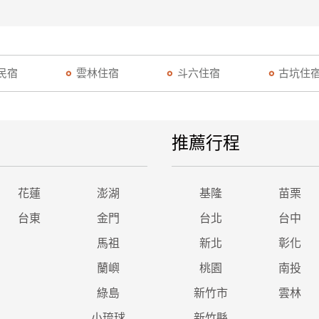
民宿
雲林住宿
斗六住宿
古坑住
推薦行程
花蓮
澎湖
基隆
苗栗
台東
金門
台北
台中
馬祖
新北
彰化
蘭嶼
桃園
南投
綠島
新竹市
雲林
小琉球
新竹縣