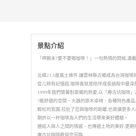
景點介紹
「呷飽未?要不要喝咖啡！」一句熱情的問候,滿
北緯23.5度風土條件,讓雲林縣古鄉成為台灣咖啡
從儿時有記憶起,咖啡香就是陪伴成長過程中最深
1999年我們懷著對家鄉的熟愛,以「庵古坑咖啡」
?敞舒適的空間、大器的原木桌椅、各種特色產品
輕松的氛圍,拉近了您與咖啡的距離,也是讓更多
期許以一杯咖啡為人們的生活帶來美好體驗。
連結人與人之間的情感、也傳遞土地的美好,更期
庵古坑咖啡歡迎您蒞臨,