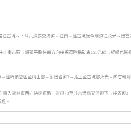
道路往古坑→下斗六溝霸交流道→往南→經古坑綠色隧道往永光→接雲
處→往斗南市區→轉延平路往南方向接福德陸橋駛雲158乙線→經綠色隧
62縣道→經崎頂營區至梅山鄉→銜接省道3→北上至古坑鄉永光→向右轉
k往右轉入雲林東西向快速道路→省道78至斗六溝霸交流道下→接省道3
抵達。