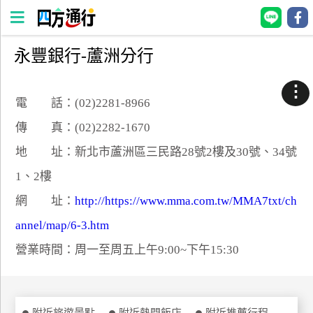
永豐銀行-蘆洲分行
四
方
⋮
通
電 話：(02)2281-8966
行
傳 真：(02)2282-1670
訂
地 址：新北市蘆洲區三民路28號2樓及30號、34號
房
1、2樓
網 址：
台
http://https://www.mma.com.tw/MMA7txt/ch
灣
annel/map/6-3.htm
訂
營業時間：周一至周五上午9:00~下午15:30
房
直接跟飯店訂房
HOT