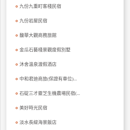
訂
九份九重町客棧民宿
房
九份岩屋民宿
請
馥華大觀商務旅館
款
收
金瓜石藝棧景觀度假別墅
據
沐舍溫泉渡假酒店
合
作
提
中和君迪商旅(保證有車位)...
案
石碇三才靈芝生機農場民宿(...
飯
店
美好時光民宿
合
作
淡水長緹海景飯店