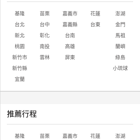
基隆
苗栗
嘉義市
花蓮
澎湖
台北
台中
嘉義縣
台東
金門
新北
彰化
台南
馬祖
桃園
南投
高雄
蘭嶼
新竹市
雲林
屏東
綠島
新竹縣
小琉球
宜蘭
推薦行程
基隆
苗栗
嘉義市
花蓮
澎湖