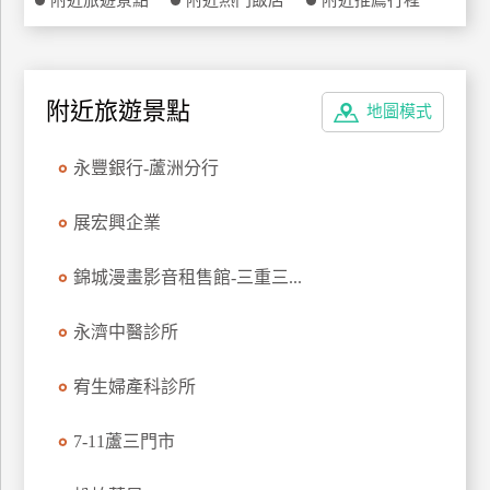
附近旅遊景點
附近熱門飯店
附近推薦行程
特
色
民
宿
附近旅遊景點
地圖模式
永豐銀行-蘆洲分行
全
球
展宏興企業
租
車
錦城漫畫影音租售館-三重三...
永濟中醫診所
網
紅
宥生婦產科診所
帶
你
玩
7-11蘆三門市