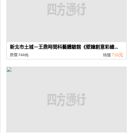
新北市土城－王鼎時間科藝體驗館《壁鐘創意彩繪...
原價
710元
710元
特價