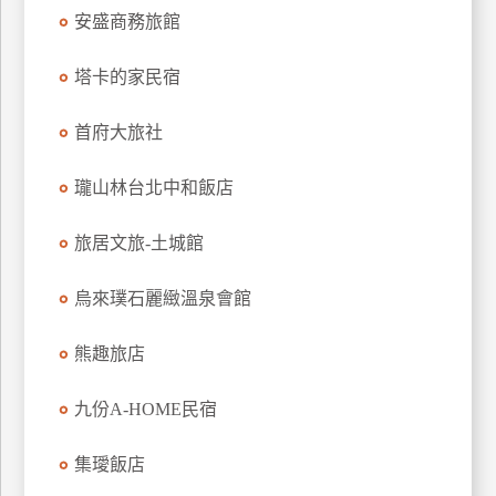
安盛商務旅館
上
客
服
塔卡的家民宿
首府大旅社
紅
利
瓏山林台北中和飯店
查
詢
旅居文旅-土城館
烏來璞石麗緻溫泉會館
訂
房
熊趣旅店
Q&A
九份A-HOME民宿
國
集璦飯店
旅
卡