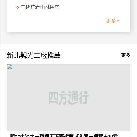
三峽花岩山林民宿
廠
商
更多 »
合
作
新北觀光工廠推薦
旅
更多
伴
計
劃
商
品
宣
傳
新北市淡水－琉傳天下藝術館《入園＋導覽＋20元...