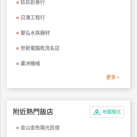
玖玖彩券行
管
理
日湧工程行
晏弘水族器材
會
員
世新電腦乾洗名店
帳
戶
蘆洲機械
更多 »
客
服
聯
絡
單
附近熱門飯店
地圖模式
金山金色陽光民宿
Line
線