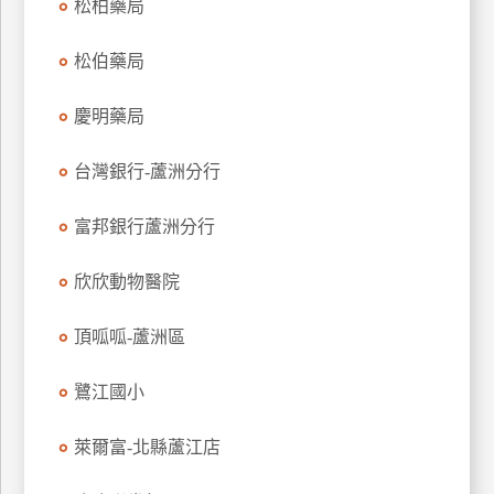
松柏藥局
玩
樂
松伯藥局
地
圖
慶明藥局
顧
客
台灣銀行-蘆洲分行
服
務
富邦銀行蘆洲分行
欣欣動物醫院
顧
客
滿
頂呱呱-蘆洲區
意
度
鷺江國小
萊爾富-北縣蘆江店
訂
單