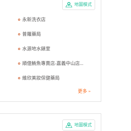
地圖模式
永新洗衣店
普羅藥局
水源地水錶室
順億鮪魚專賣店-嘉義中山店...
維欣美妝保健藥局
更多 »
地圖模式