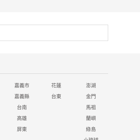
嘉義市
花蓮
澎湖
嘉義縣
台東
金門
台南
馬祖
高雄
蘭嶼
屏東
綠島