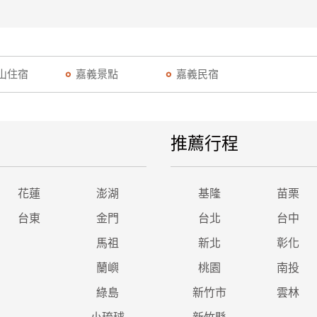
山住宿
嘉義景點
嘉義民宿
推薦行程
花蓮
澎湖
基隆
苗栗
台東
金門
台北
台中
馬祖
新北
彰化
蘭嶼
桃園
南投
綠島
新竹市
雲林