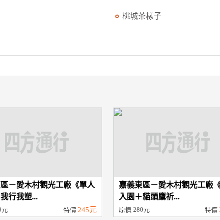
桃城茶樣子
東區－愛木村觀光工廠《單人
嘉義東區－愛木村觀光工廠
我行我塑...
入園＋貓頭鷹祈...
0元
245元
原價
280元
特價
特價