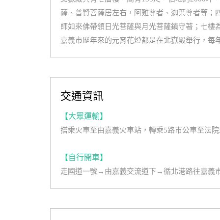
薩、普賢菩薩居左右，阿難尊者、迦葉尊者等；
師如來佛帶領日光菩薩與月光菩薩鎮守著；七樓
嘉義市歷年來的元宵花燈都是在北嶽殿舉行，每
交通資訊
【大眾運輸】
搭乘火車至由嘉義火車站，轉乘5路市公車至法
【自行開車】
走國道一號→由嘉義交流道下→循北港路往嘉義