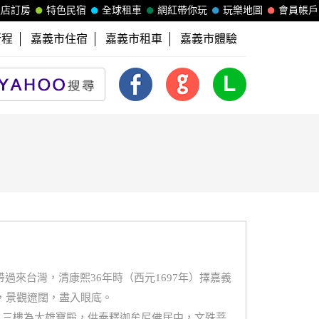
飯店訂房
特色民宿
全球租車
網紅帶你玩
玩樂地圖
會員帳戶
行程
嘉義市住宿
嘉義市租車
嘉義市體驗
來台灣，清康熙36年時（西元1697年）擇嘉義
，景觀遼闊，盡入眼底。
殿；三樓為大雄寶殿，供奉釋迦牟尼佛居中，文殊菩