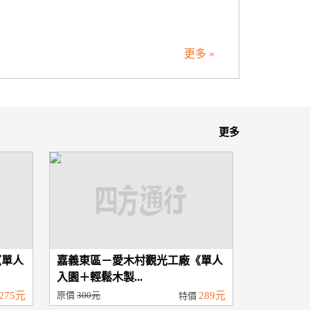
更多 »
更多
《單人
嘉義東區－愛木村觀光工廠《單人
入園＋輕鬆木製...
275元
原價
300元
289元
特價