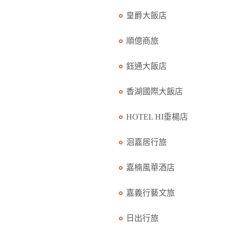
皇爵大飯店
順億商旅
鈺通大飯店
香湖國際大飯店
HOTEL HI垂楊店
洄嘉居行旅
嘉楠風華酒店
嘉義行藝文旅
日出行旅