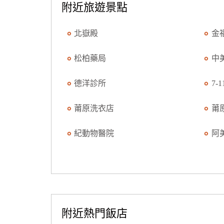
附近旅遊景點
北嶽殿
金
松柏藥局
中
德洋診所
7-
莆原洗衣店
莆
紀動物醫院
阿
附近熱門飯店