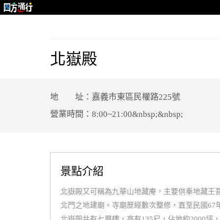
北嶽殿
地 址：嘉義市東區民權路225號
營業時間：8:00~21:00&nbsp;&nbsp;
景點介紹
北嶽殿又可稱為九華山地藏庵，主要供奉地藏王菩
北門之地建廟。寺廟歷經數次整修，直至民國6
北嶽殿共有七層樓，高有135尺，佔地約200