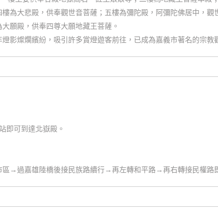
四樓為大悲殿，供奉觀世音菩薩；五樓為彌陀殿，阿彌陀佛居中，觀
為大願殿，供奉四尊大願地藏王菩薩。
年燈影燦爛繽紛，吸引許多賞燈遊客前往，已成為嘉義市著名的宗教
院站即可到達北嶽殿。
市區→過嘉雄陸橋後接民族路續行→再左轉和平路→再右轉接民權路