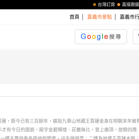
台灣訂房
直接跟
首頁
嘉義市景點
嘉義市
薩，距今已有三百餘年，據說九華山地藏王菩薩金身在明朝末年被帶過
7年才有今日的面貌，殿宇金碧輝煌、莊嚴無比，登上廟頂，放眼四周
0坪，一樓主要供奉各殿地獄閻君、註生娘娘等；二樓為地藏王菩薩本