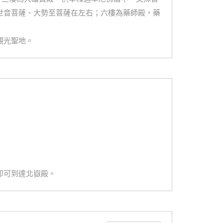
世音菩薩、大勢至菩薩在左右；六樓為藥師殿，藥
觀光聖地。
即可到達北嶽殿。