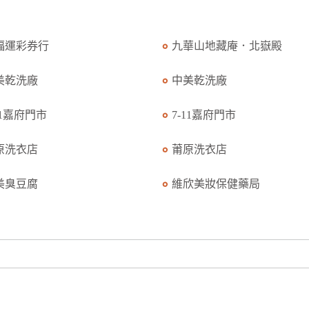
福運彩券行
九華山地藏庵．北嶽殿
美乾洗廠
中美乾洗廠
11嘉府門市
7-11嘉府門市
原洗衣店
莆原洗衣店
美臭豆腐
維欣美妝保健藥局