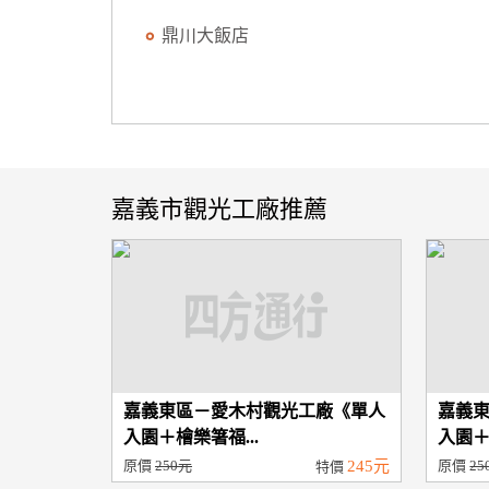
鼎川大飯店
嘉義市觀光工廠推薦
嘉義東區－愛木村觀光工廠《單人
嘉義
入園＋檜樂箸福...
入園＋
原價
250元
245元
原價
25
特價