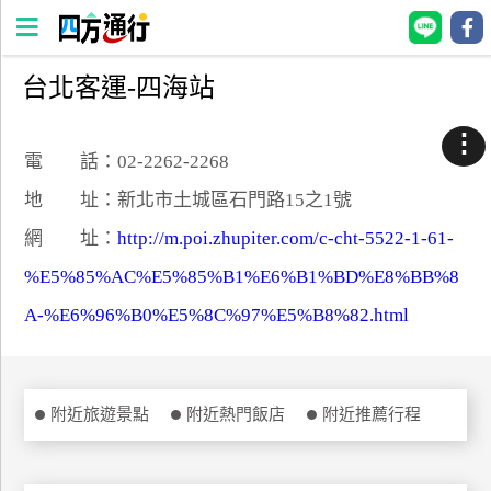
台北客運-四海站
四
方
⋮
通
電 話：02-2262-2268
行
地 址：新北市土城區石門路15之1號
訂
網 址：
http://m.poi.zhupiter.com/c-cht-5522-1-61-
房
%E5%85%AC%E5%85%B1%E6%B1%BD%E8%BB%8
A-%E6%96%B0%E5%8C%97%E5%B8%82.html
台
灣
訂
房
附近旅遊景點
附近熱門飯店
附近推薦行程
直接跟飯店訂房
HOT