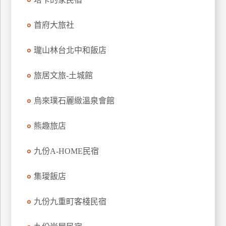
上
客
首府大旅社
服
瓏山林台北中和飯店
紅
旅居文旅-土城館
利
查
烏來璞石麗緻溫泉會館
詢
熊趣旅店
訂
九份A-HOME民宿
房
Q&A
集璦飯店
國
九份九重町客棧民宿
旅
卡