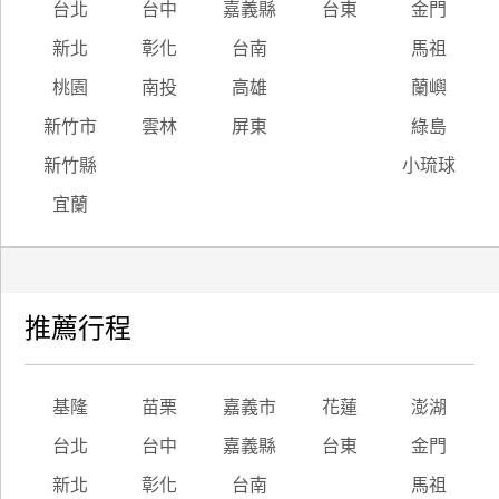
台北
台中
嘉義縣
台東
金門
新北
彰化
台南
馬祖
桃園
南投
高雄
蘭嶼
新竹市
雲林
屏東
綠島
新竹縣
小琉球
宜蘭
推薦行程
基隆
苗栗
嘉義市
花蓮
澎湖
台北
台中
嘉義縣
台東
金門
新北
彰化
台南
馬祖