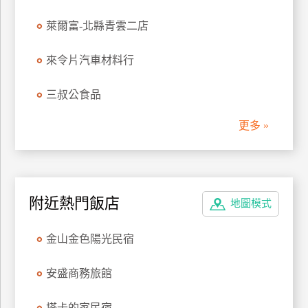
管
萊爾富-北縣青雲二店
理
來令片汽車材料行
會
三叔公食品
員
帳
更多 »
戶
客
服
附近熱門飯店
地圖模式
聯
絡
金山金色陽光民宿
單
安盛商務旅館
Line
線
塔卡的家民宿