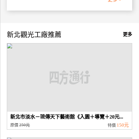
廠
商
合
新北觀光工廠推薦
更多
作
旅
伴
計
劃
商
品
宣
新北市淡水－琉傳天下藝術館《入園＋導覽＋20元...
傳
原價
250元
150元
特價