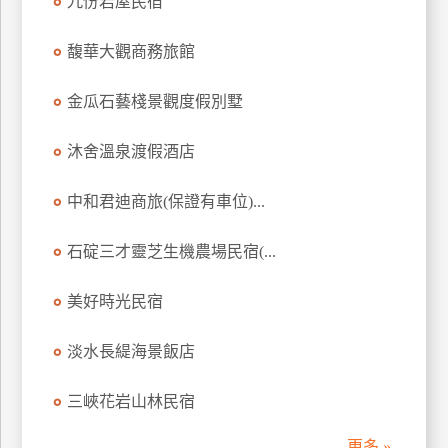
九份岩屋民宿
訂
房
馥華大觀商務旅館
金瓜石藝棧景觀度假別墅
請
款
沐舍溫泉渡假酒店
收
據
中和君迪商旅(保證有車位)...
合
作
石碇三才靈芝生機農場民宿(...
提
案
美好時光民宿
飯
淡水長緹海景飯店
店
合
三峽花岩山林民宿
作
更多 »