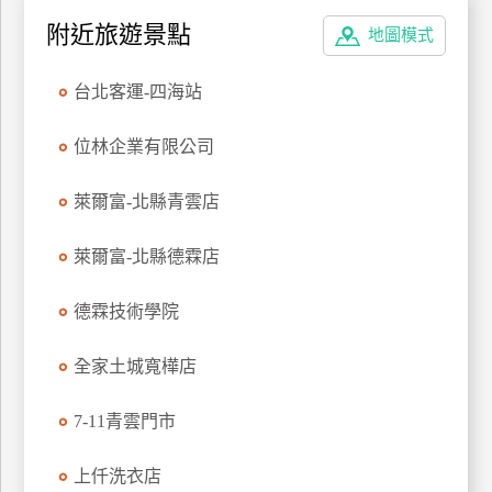
特
附近旅遊景點
地圖模式
色
民
台北客運-四海站
宿
位林企業有限公司
全
萊爾富-北縣青雲店
球
租
萊爾富-北縣德霖店
車
德霖技術學院
網
紅
全家土城寬樺店
帶
你
7-11青雲門市
玩
上仟洗衣店