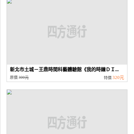
新北市土城－王鼎時間科藝體驗館《我的時鐘ＤＩ...
原價
300元
320元
特價