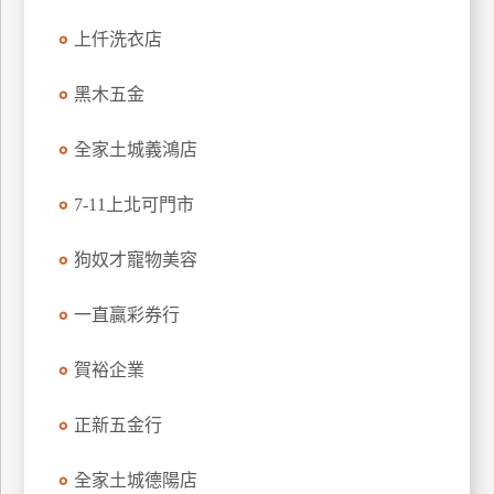
玩
上仟洗衣店
樂
地
黑木五金
圖
全家土城義鴻店
顧
客
服
7-11上北可門市
務
狗奴才寵物美容
顧
客
一直贏彩券行
滿
意
賀裕企業
度
正新五金行
訂
全家土城德陽店
單