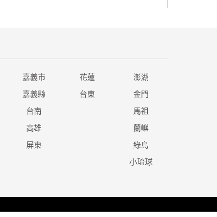
嘉義市
花蓮
澎湖
嘉義縣
台東
金門
台南
馬祖
高雄
蘭嶼
屏東
綠島
小琉球