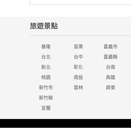
旅遊景點
基隆
苗栗
嘉義市
台北
台中
嘉義縣
新北
彰化
台南
桃園
南投
高雄
新竹市
雲林
屏東
新竹縣
宜蘭