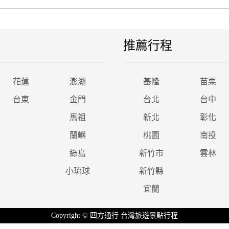
推薦行程
花蓮
澎湖
基隆
苗栗
台東
金門
台北
台中
馬祖
新北
彰化
蘭嶼
桃園
南投
綠島
新竹市
雲林
小琉球
新竹縣
宜蘭
Copyright © 四方通行 台灣旅遊景點行程