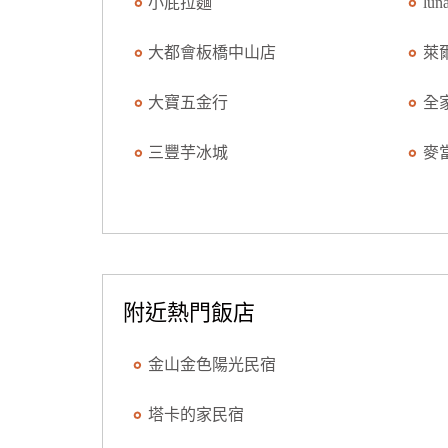
小屁拉麵
lu
大都會板橋中山店
萊
大寶五金行
全
三豐芋冰城
麥
附近熱門飯店
金山金色陽光民宿
塔卡的家民宿