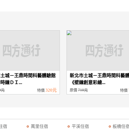
市土城－王鼎時間科藝體驗館
新北市土城－王鼎時間科藝
時鐘ＤＩ...
《壁鐘創意彩繪...
0元
320元
原價
710元
特價
特價
住宿
萬里住宿
平溪住宿
板橋住