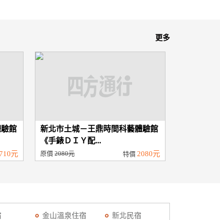
更多
體驗館
新北市土城－王鼎時間科藝體驗館
《手錶ＤＩＹ配...
710元
原價
2080元
2080元
特價
宿
金山溫泉住宿
新北民宿