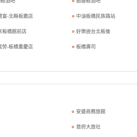
na輕酒吧
茹娜輕酒吧
爾富-北縣板震店
中油板橋民族路站
家板橋館前店
好樂迪台北板後
當勞-板橋重慶店
板橋壽司
安盛商務旅館
首府大旅社