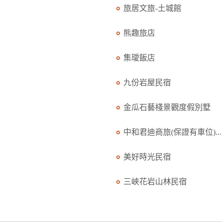
旅居文旅-土城館
熊趣旅店
集璦飯店
九份岩屋民宿
金瓜石藝棧景觀度假別墅
中和君迪商旅(保證有車位)...
美好時光民宿
三峽花岩山林民宿