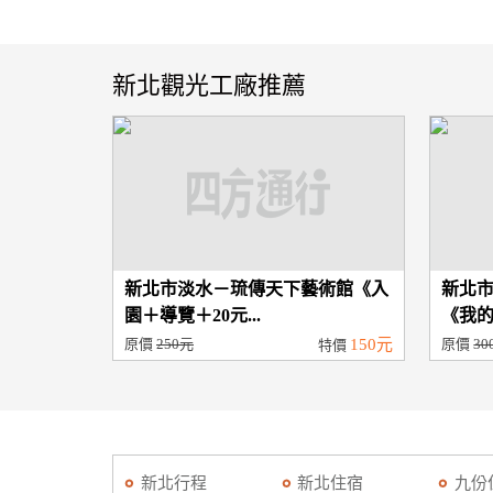
新北觀光工廠推薦
新北市淡水－琉傳天下藝術館《入
新北
園＋導覽＋20元...
《我的
原價
250元
150元
原價
30
特價
新北行程
新北住宿
九份