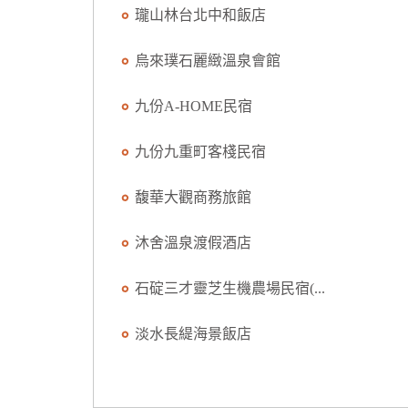
瓏山林台北中和飯店
烏來璞石麗緻溫泉會館
九份A-HOME民宿
九份九重町客棧民宿
馥華大觀商務旅館
沐舍溫泉渡假酒店
石碇三才靈芝生機農場民宿(...
淡水長緹海景飯店