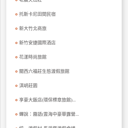
上
客
托斯卡尼田間民宿
服
新大竹北商旅
紅
新竹安捷國際酒店
利
查
花漾時尚旅館
詢
關西六福莊生態渡假旅館
訂
淇岄莊園
房
Q&A
享豪大飯店(環保標章旅館)...
國
蟬說：霧語(雲海中豪華露營...
旅
卡