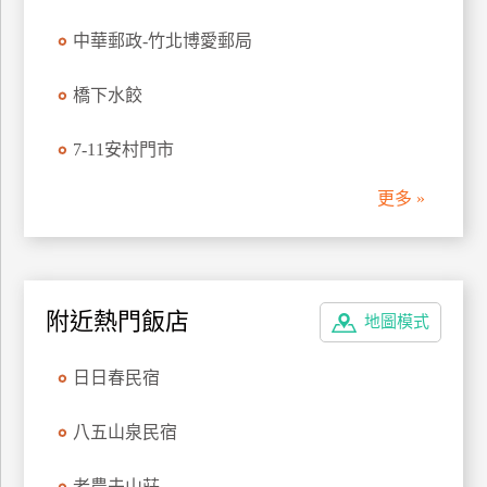
管
中華郵政-竹北博愛郵局
理
橋下水餃
會
7-11安村門市
員
帳
更多 »
戶
客
服
附近熱門飯店
地圖模式
聯
絡
日日春民宿
單
八五山泉民宿
Line
線
老農夫山莊