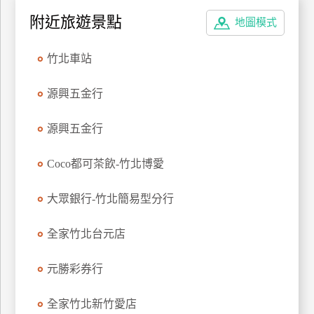
特
附近旅遊景點
地圖模式
色
民
竹北車站
宿
源興五金行
全
源興五金行
球
租
Coco都可茶飲-竹北博愛
車
大眾銀行-竹北簡易型分行
網
紅
全家竹北台元店
帶
你
元勝彩券行
玩
全家竹北新竹愛店