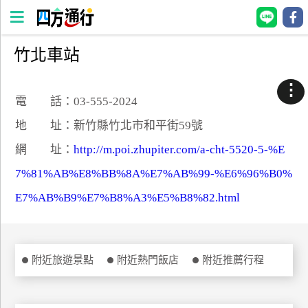
竹北車站
四
方
⋮
通
電 話：03-555-2024
行
地 址：新竹縣竹北市和平街59號
訂
網 址：
http://m.poi.zhupiter.com/a-cht-5520-5-%E
房
7%81%AB%E8%BB%8A%E7%AB%99-%E6%96%B0%
E7%AB%B9%E7%B8%A3%E5%B8%82.html
台
灣
訂
房
附近旅遊景點
附近熱門飯店
附近推薦行程
直接跟飯店訂房
HOT