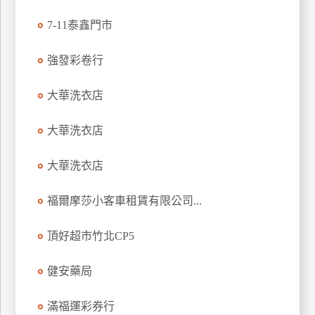
玩
7-11泰鑫門市
樂
地
強發彩卷行
圖
大華洗衣店
顧
客
服
大華洗衣店
務
大華洗衣店
顧
客
福爾摩莎小客車租賃有限公司...
滿
意
頂好超市竹北CP5
度
健安藥局
訂
滿福運彩券行
單