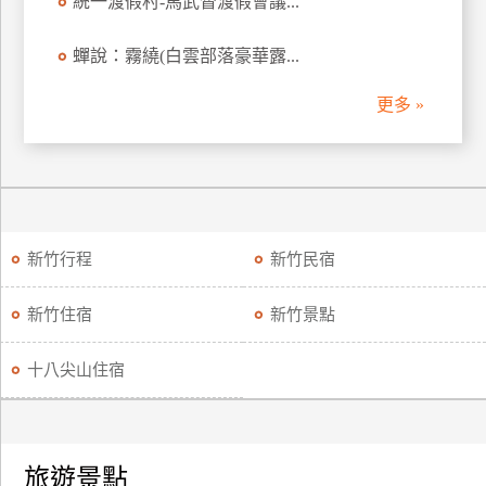
統一渡假村-馬武督渡假會議...
訂
房
蟬說：霧繞(白雲部落豪華露...
更多 »
請
款
收
據
合
新竹行程
新竹民宿
作
提
案
新竹住宿
新竹景點
十八尖山住宿
飯
店
合
作
旅遊景點