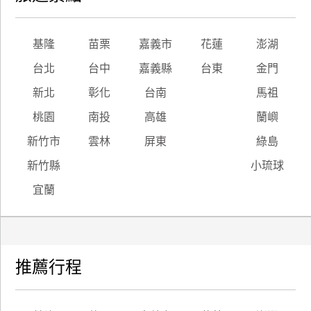
廠
基隆
苗栗
嘉義市
花蓮
澎湖
商
合
台北
台中
嘉義縣
台東
金門
作
新北
彰化
台南
馬祖
桃園
南投
高雄
蘭嶼
旅
新竹市
雲林
屏東
綠島
伴
計
新竹縣
小琉球
劃
宜蘭
商
品
宣
推薦行程
傳