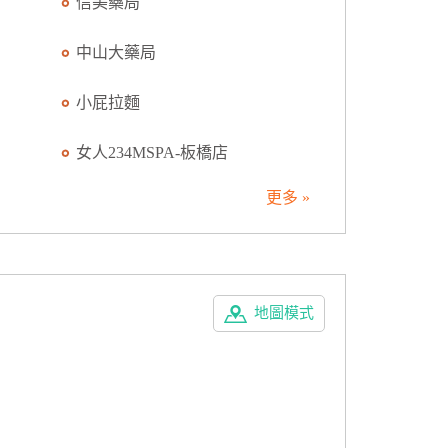
信美藥局
中山大藥局
小屁拉麵
女人234MSPA-板橋店
更多 »
地圖模式