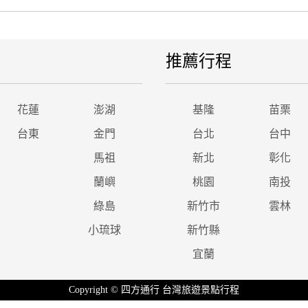
推薦行程
花蓮
澎湖
基隆
苗栗
台東
金門
台北
台中
馬祖
新北
彰化
蘭嶼
桃園
南投
綠島
新竹市
雲林
小琉球
新竹縣
宜蘭
Copyright © 四方通行 台灣旅遊景點行程