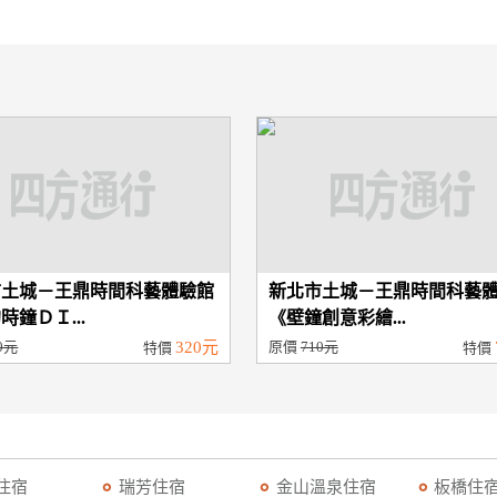
市土城－王鼎時間科藝體驗館
新北市土城－王鼎時間科藝
時鐘ＤＩ...
《壁鐘創意彩繪...
0元
320元
原價
710元
特價
特價
住宿
瑞芳住宿
金山溫泉住宿
板橋住