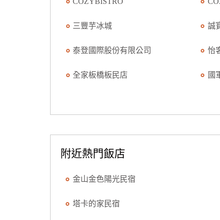
COZYBISTRO
CO
三豐芋冰城
誠
泰登國際股份有限公司
怡
全家板橋板民店
國
附近熱門飯店
金山金色陽光民宿
塔卡的家民宿