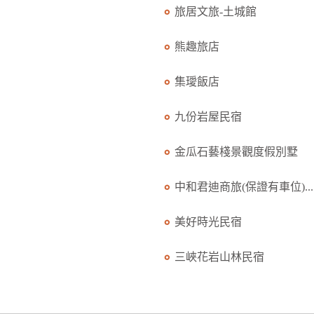
旅居文旅-土城館
熊趣旅店
集璦飯店
九份岩屋民宿
金瓜石藝棧景觀度假別墅
中和君迪商旅(保證有車位)...
美好時光民宿
三峽花岩山林民宿