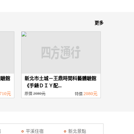
更多
體驗館
新北市土城－王鼎時間科藝體驗館
《手錶ＤＩＹ配...
710元
原價
2080元
2080元
特價
宿
平溪住宿
新北景點