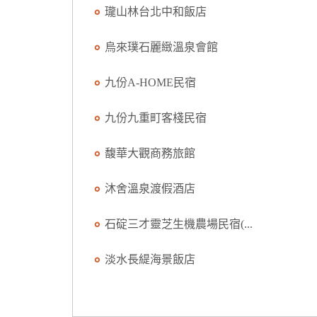
瓏山林台北中和飯店
烏來璞石麗緻溫泉會館
九份A-HOME民宿
九份九重町客棧民宿
馥華大觀商務旅館
沐舍溫泉渡假酒店
石碇三才靈芝生機農場民宿(...
淡水長緹海景飯店