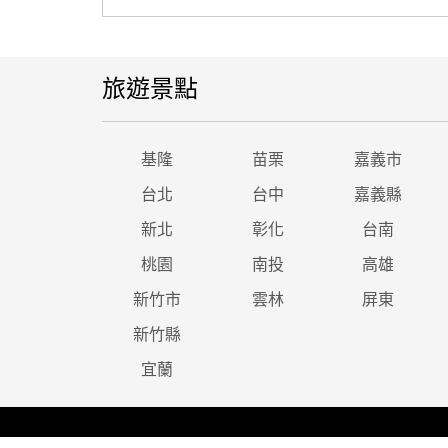
旅遊景點
基隆
苗栗
嘉義市
台北
台中
嘉義縣
新北
彰化
台南
桃園
南投
高雄
新竹市
雲林
屏東
新竹縣
宜蘭