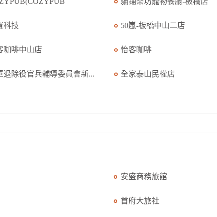
ZYPUB(COZYPUB
貓鋪茶坊寵物餐廳-板橋店
寶科技
50嵐-板橋中山二店
客咖啡中山店
怡客咖啡
軍退除役官兵輔導委員會新...
全家泰山民權店
安盛商務旅館
首府大旅社