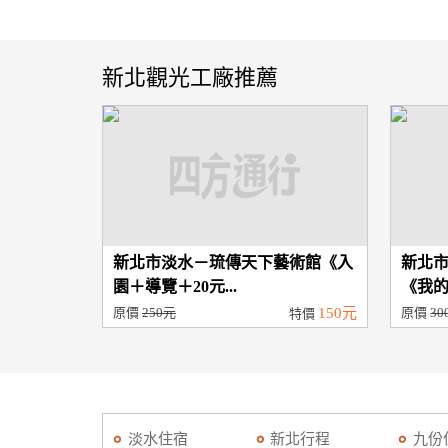
新北觀光工廠推薦
新北市淡水－琉傳天下藝術館《入
新北
園＋導覽＋20元...
《我的
原價
250元
150元
原價
30
特價
淡水住宿
新北行程
九份