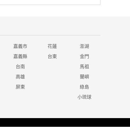
嘉義市
花蓮
澎湖
嘉義縣
台東
金門
台南
馬祖
高雄
蘭嶼
屏東
綠島
小琉球