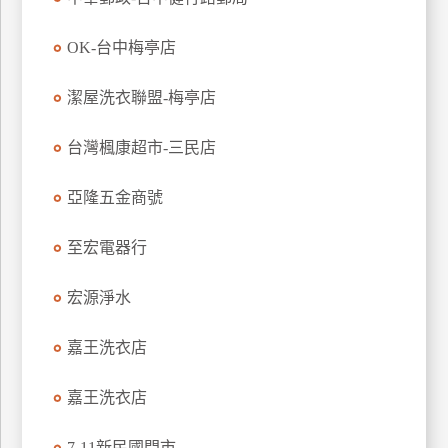
訂
房
OK-台中梅亭店
潔屋洗衣聯盟-梅亭店
請
款
台灣楓康超市-三民店
收
據
亞隆五金商號
合
作
至宏電器行
提
案
宏源淨水
飯
嘉王洗衣店
店
合
嘉王洗衣店
作
7-11新民國門市