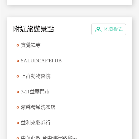
上
客
服
附近旅遊景點
地圖模式
紅
寶覺禪寺
利
查
SALUDCAF'EPUB
詢
上群動物醫院
訂
7-11益華門市
房
Q&A
潔馨精緻洗衣店
益利來彩券行
國
旅
卡
中華郵政-台中健行路郵局