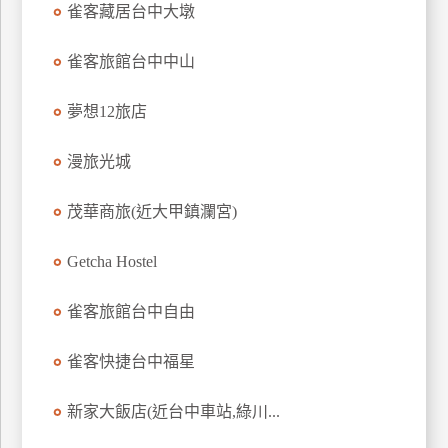
雀客藏居台中大墩
雀客旅館台中中山
夢想12旅店
漫旅光城
茂華商旅(近大甲鎮瀾宮)
Getcha Hostel
雀客旅館台中自由
雀客快捷台中福星
新家大飯店(近台中車站,綠川...