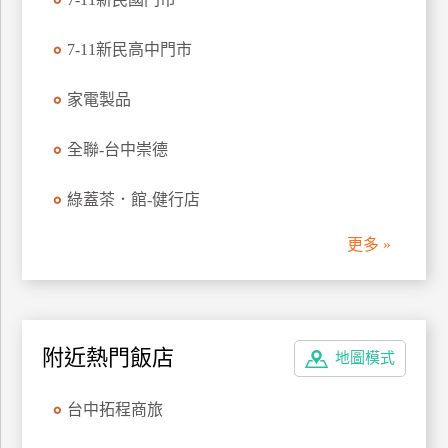
廠
7-11新民高中門市
商
合
家電製品
作
全聯-台中崇德
旅
綠蓋茶．館-健行店
伴
計
更多 »
劃
商
品
附近熱門飯店
地圖模式
宣
傳
台中拓程商旅