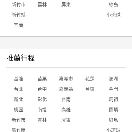
新竹市
雲林
屏東
綠島
新竹縣
小琉球
宜蘭
推薦行程
基隆
苗栗
嘉義市
花蓮
澎湖
台北
台中
嘉義縣
台東
金門
新北
彰化
台南
馬祖
桃園
南投
高雄
蘭嶼
新竹市
雲林
屏東
綠島
新竹縣
小琉球