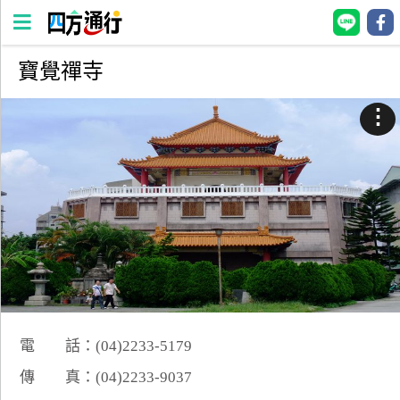
寶覺禪寺
四
方
⋮
通
行
訂
房
台
灣
訂
房
電 話：(04)2233-5179
直接跟飯店訂房
HOT
傳 真：(04)2233-9037