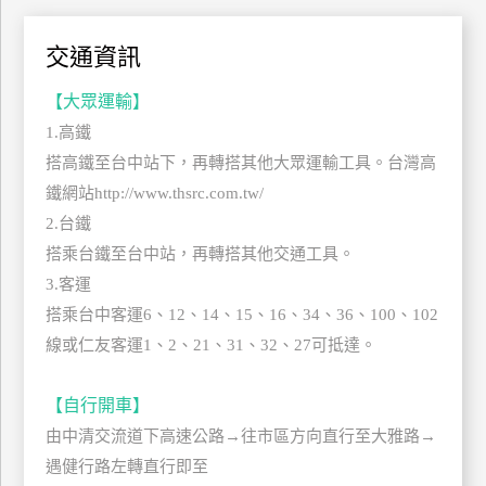
管
理
交通資訊
【大眾運輸】
會
1.高鐵
員
搭高鐵至台中站下，再轉搭其他大眾運輸工具。台灣高
帳
鐵網站http://www.thsrc.com.tw/
戶
2.台鐵
搭乘台鐵至台中站，再轉搭其他交通工具。
客
3.客運
服
搭乘台中客運6、12、14、15、16、34、36、100、102
聯
線或仁友客運1、2、21、31、32、27可抵達。
絡
單
【自行開車】
由中清交流道下高速公路→往市區方向直行至大雅路→
Line
遇健行路左轉直行即至
線