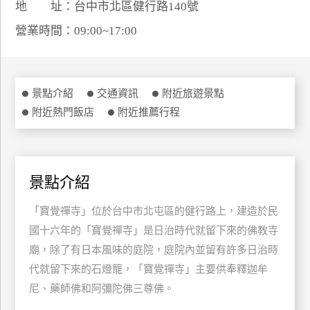
地 址：台中市北區健行路140號
特
營業時間：09:00~17:00
色
民
宿
景點介紹
交通資訊
附近旅遊景點
附近熱門飯店
附近推薦行程
全
球
租
車
景點介紹
「寶覺禪寺」位於台中市北屯區的健行路上，建造於民
網
紅
國十六年的「寶覺禪寺」是日治時代就留下來的佛教寺
帶
廟，除了有日本風味的庭院，庭院內並留有許多日治時
你
代就留下來的石燈籠，「寶覺禪寺」主要供奉釋迦牟
玩
尼、藥師佛和阿彌陀佛三尊佛。