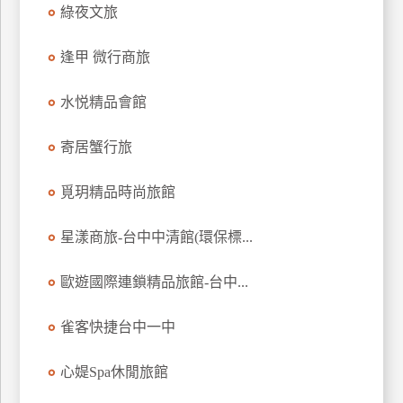
綠夜文旅
逢甲 微行商旅
水悦精品會館
寄居蟹行旅
覓玥精品時尚旅館
星漾商旅-台中中清館(環保標...
歐遊國際連鎖精品旅館-台中...
雀客快捷台中一中
心媞Spa休閒旅館