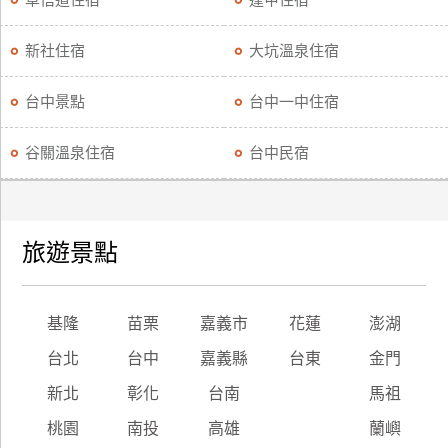
草悟道住宿
逢甲住宿
新社住宿
大坑溫泉住宿
台中景點
台中一中住宿
谷關溫泉住宿
台中民宿
旅遊景點
基隆
苗栗
嘉義市
花蓮
澎湖
台北
台中
嘉義縣
台東
金門
新北
彰化
台南
馬祖
桃園
南投
高雄
蘭嶼