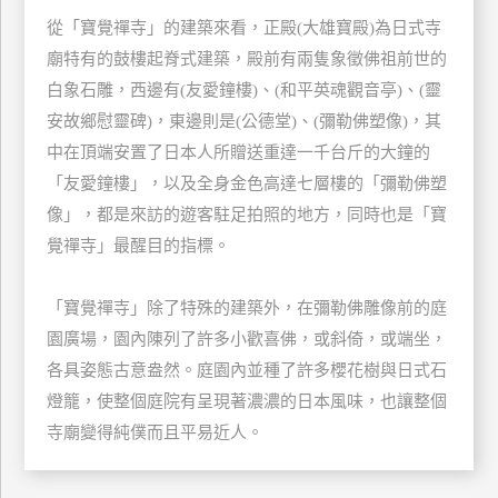
玩
從「寶覺禪寺」的建築來看，正殿(大雄寶殿)為日式寺
樂
廟特有的鼓樓起脊式建築，殿前有兩隻象徵佛祖前世的
地
白象石雕，西邊有(友愛鐘樓)、(和平英魂觀音亭)、(靈
圖
安故鄉慰靈碑)，東邊則是(公德堂)、(彌勒佛塑像)，其
顧
中在頂端安置了日本人所贈送重達一千台斤的大鐘的
客
「友愛鐘樓」，以及全身金色高達七層樓的「彌勒佛塑
服
務
像」，都是來訪的遊客駐足拍照的地方，同時也是「寶
覺禪寺」最醒目的指標。
顧
「寶覺禪寺」除了特殊的建築外，在彌勒佛雕像前的庭
客
滿
園廣場，園內陳列了許多小歡喜佛，或斜倚，或端坐，
意
各具姿態古意盎然。庭園內並種了許多櫻花樹與日式石
度
燈籠，使整個庭院有呈現著濃濃的日本風味，也讓整個
寺廟變得純僕而且平易近人。
訂
單