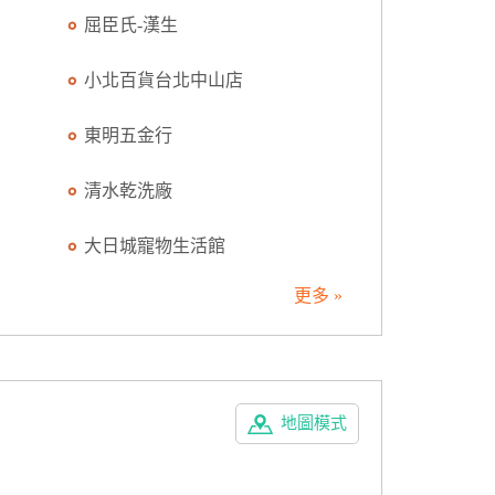
屈臣氏-漢生
小北百貨台北中山店
東明五金行
清水乾洗廠
大日城寵物生活館
更多 »
地圖模式