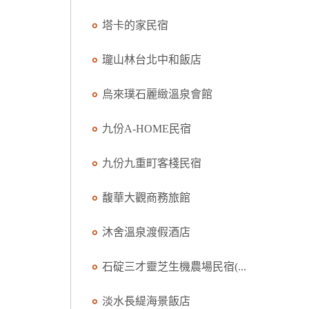
塔卡的家民宿
瓏山林台北中和飯店
烏來璞石麗緻溫泉會館
九份A-HOME民宿
九份九重町客棧民宿
馥華大觀商務旅館
沐舍溫泉渡假酒店
石碇三才靈芝生機農場民宿(...
淡水長緹海景飯店