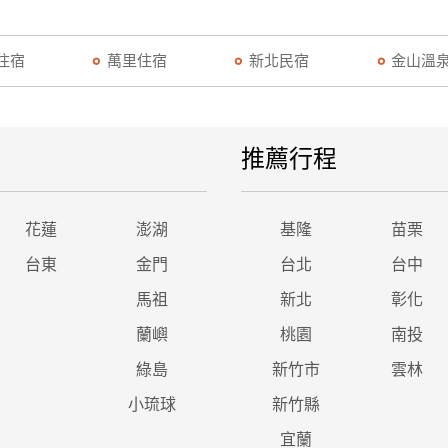
住宿
萬里住宿
新北民宿
金山溫
推薦行程
花蓮
澎湖
基隆
苗栗
台東
金門
台北
台中
馬祖
新北
彰化
蘭嶼
桃園
南投
綠島
新竹市
雲林
小琉球
新竹縣
宜蘭