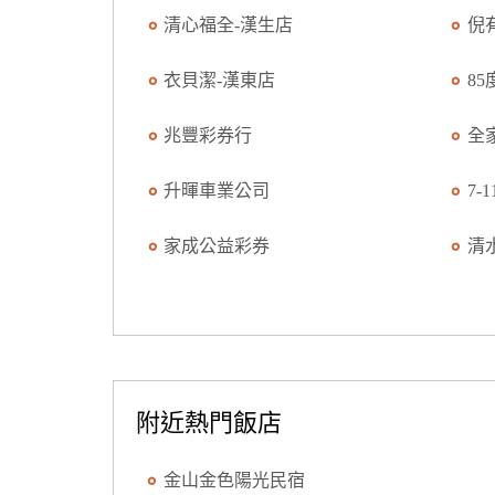
清心福全-漢生店
倪
衣貝潔-漢東店
85
兆豐彩券行
全
升暉車業公司
7-
家成公益彩券
清
附近熱門飯店
金山金色陽光民宿