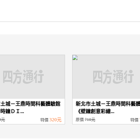
市土城－王鼎時間科藝體驗館
新北市土城－王鼎時間科藝
時鐘ＤＩ...
《壁鐘創意彩繪...
0元
320元
原價
710元
特價
特價