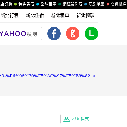
飯店訂房
特色民宿
全球租車
網紅帶你玩
玩樂地圖
會員帳戶
新北行程
新北住宿
新北租車
新北體驗
B3%A3-%E6%96%B0%E5%8C%97%E5%B8%82.ht
地圖模式