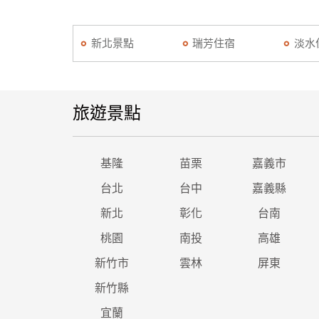
新北景點
瑞芳住宿
淡水
旅遊景點
基隆
苗栗
嘉義市
台北
台中
嘉義縣
新北
彰化
台南
桃園
南投
高雄
新竹市
雲林
屏東
新竹縣
宜蘭