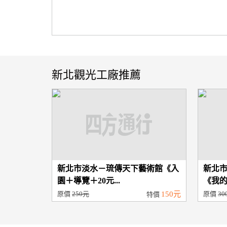
新北觀光工廠推薦
新北市淡水－琉傳天下藝術館《入
新北
園＋導覽＋20元...
《我的
原價
250元
150元
原價
30
特價