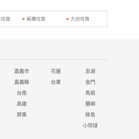
泉住宿
板橋住宿
九份住宿
嘉義市
花蓮
澎湖
嘉義縣
台東
金門
台南
馬祖
高雄
蘭嶼
屏東
綠島
小琉球