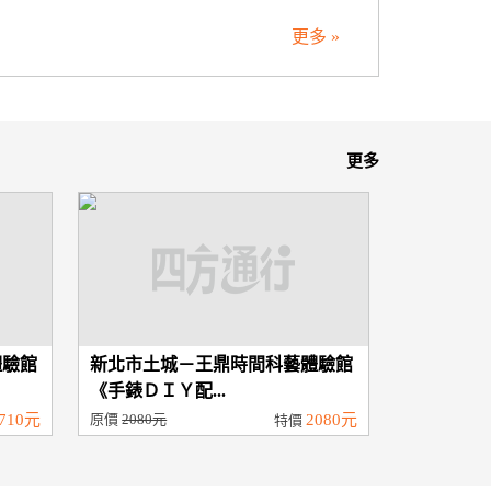
更多 »
更多
體驗館
新北市土城－王鼎時間科藝體驗館
《手錶ＤＩＹ配...
710元
原價
2080元
2080元
特價