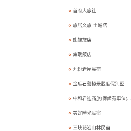
首府大旅社
旅居文旅-土城館
熊趣旅店
集璦飯店
九份岩屋民宿
金瓜石藝棧景觀度假別墅
中和君迪商旅(保證有車位)...
美好時光民宿
三峽花岩山林民宿