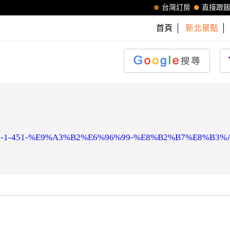
台灣訂房
直接跟
首頁
新北景點
-cht-5067-1-451-%E9%A3%B2%E6%96%99-%E8%B2%B7%E8%