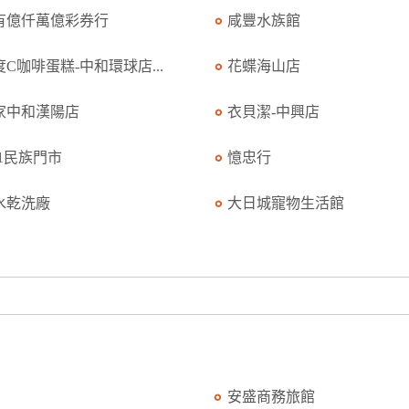
有億仟萬億彩券行
咸豐水族館
度C咖啡蛋糕-中和環球店...
花蝶海山店
家中和漢陽店
衣貝潔-中興店
11民族門市
憶忠行
水乾洗廠
大日城寵物生活館
安盛商務旅館