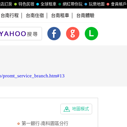
飯店訂房
特色民宿
全球租車
網紅帶你玩
玩樂地圖
會員帳戶
台南行程
台南住宿
台南租車
台南體驗
o/promt_service_branch.htm#13
地圖模式
第一銀行-南科園區分行