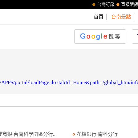
台灣訂房
直接跟
首頁
台南景點
/APPS/portal/loadPage.do?tabId=Home&path=/global_htm/inf
豐商銀-台南科學園區分行...
花旗銀行-南科分行