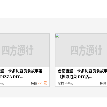
後壁－卡多利亞良食故事館
台南後壁－卡多利亞良食故
IZZA DIY...
《搖滾泡菜 DIY活...
5元
229元
原價
260元
特價
特價