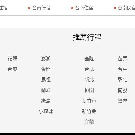
住宿
台南行程
台南住宿
台南民
推薦行程
花蓮
澎湖
基隆
苗栗
台東
金門
台北
台中
馬祖
新北
彰化
蘭嶼
桃園
南投
綠島
新竹市
雲林
小琉球
新竹縣
宜蘭