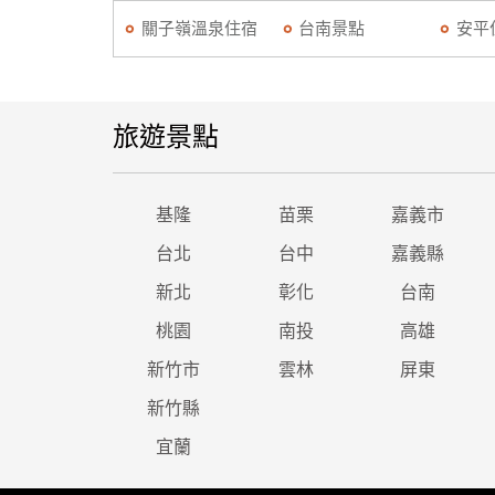
關子嶺溫泉住宿
台南景點
安平
旅遊景點
基隆
苗栗
嘉義市
台北
台中
嘉義縣
新北
彰化
台南
桃園
南投
高雄
新竹市
雲林
屏東
新竹縣
宜蘭