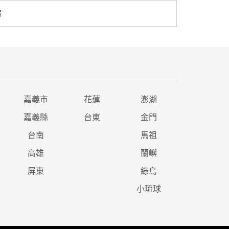
宿
嘉義市
花蓮
澎湖
嘉義縣
台東
金門
台南
馬祖
高雄
蘭嶼
屏東
綠島
小琉球