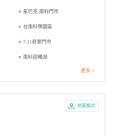
星巴克-南科門市
台南科學園區
7-11奇業門市
南科迎曦湖
更多 »
地圖模式