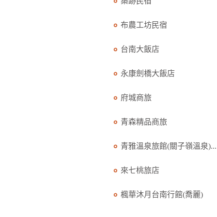
築跡民宿
布農工坊民宿
台南大飯店
永康劍橋大飯店
府城商旅
青森精品商旅
青雅溫泉旅館(關子嶺溫泉)...
來七桃旅店
楓華沐月台南行館(喬麗)