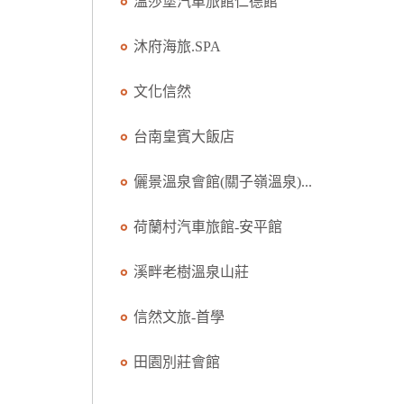
溫莎堡汽車旅館仁德館
沐府海旅.SPA
文化信然
台南皇賓大飯店
儷景溫泉會館(關子嶺溫泉)...
荷蘭村汽車旅館-安平館
溪畔老樹溫泉山莊
信然文旅-首學
田園別莊會館