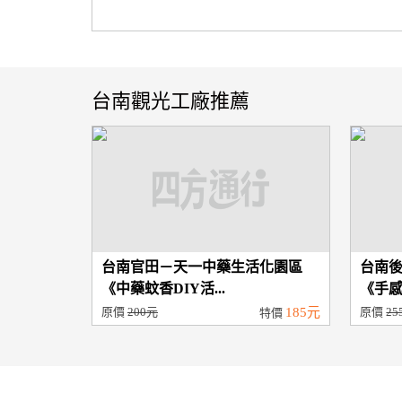
台南觀光工廠推薦
台南官田－天一中藥生活化園區
台南
《中藥蚊香DIY活...
《手感P
原價
200元
185元
原價
25
特價