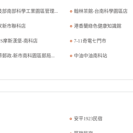
技部南部科學工業園區管理...
翰林茶館-台南科學園區店
家新市聯科店
港香蘭綠色健康知識館
OS摩斯漢堡-南科店
7-11奇電七門市
華郵政-新市南科園區郵局...
中油中油南科站
安平1923民宿