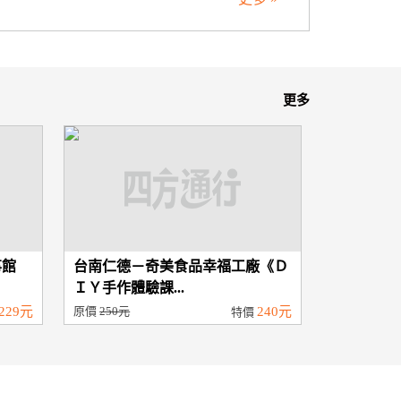
更多
事館
台南仁德－奇美食品幸福工廠《Ｄ
ＩＹ手作體驗課...
229元
原價
250元
240元
特價