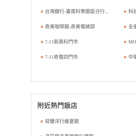
台灣銀行-臺南科學園區分行...
科
奇美咖啡館-奇美電總部
全
7-11新南科門市
M
7-11奇電四門市
中
附近熱門飯店
荷蘭洋行維夏館