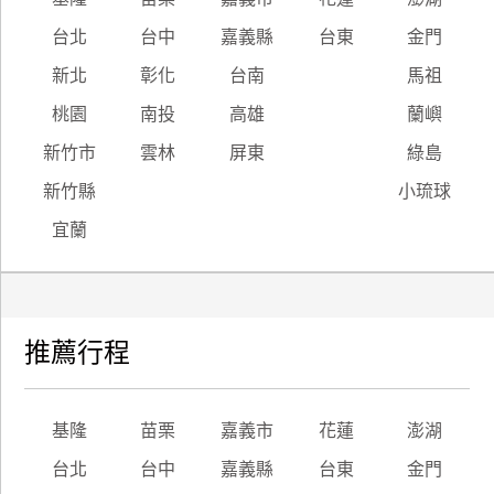
台北
台中
嘉義縣
台東
金門
新北
彰化
台南
馬祖
桃園
南投
高雄
蘭嶼
新竹市
雲林
屏東
綠島
新竹縣
小琉球
宜蘭
推薦行程
基隆
苗栗
嘉義市
花蓮
澎湖
台北
台中
嘉義縣
台東
金門