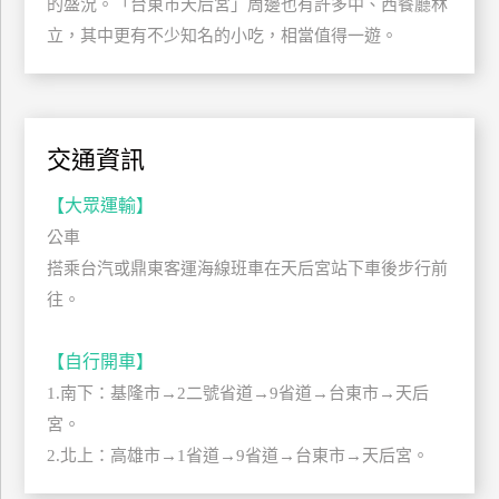
的盛況。「台東市天后宮」周邊也有許多中、西餐廳林
上
立，其中更有不少知名的小吃，相當值得一遊。
客
服
紅
交通資訊
利
【大眾運輸】
查
詢
公車
搭乘台汽或鼎東客運海線班車在天后宮站下車後步行前
往。
訂
房
【自行開車】
Q&A
1.南下：基隆市→2二號省道→9省道→台東市→天后
宮。
國
2.北上：高雄市→1省道→9省道→台東市→天后宮。
旅
卡