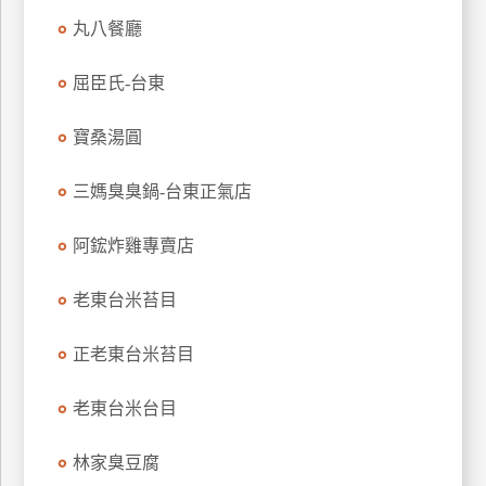
丸八餐廳
廠
商
屈臣氏-台東
合
作
寶桑湯圓
三媽臭臭鍋-台東正氣店
旅
伴
阿鋐炸雞專賣店
計
劃
老東台米苔目
商
正老東台米苔目
品
宣
老東台米台目
傳
林家臭豆腐