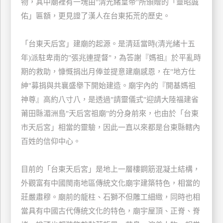
物，其中廟裡有一塊由"清光緒皇帝"所頒贈的「靈昭誠
玩
佑」匾額，更見證了漢人在台東拓荒的歷史。
樂
地
「台東天后宮」建廟的起源。是清廷當時(清光緒十五
圖
年)派駐卑南的"張兆連提督"，為答謝『媽祖』於平亂時
顧
期的救助，慷慨捐出月俸並提意建廟感恩，在"地方仕
客
紳"募捐與共襄盛舉下開始建造。廟宇內的『開基媽祖
服
務
神尊』高約八寸八，是透過"請靈儀式"迎請大陸福建省
莆田縣湄洲島"天后宮祖廟"的分身前來，也由於「台東
市天后宮」相當的靈驗，因此一直以來都是台東縣轄內
顧
客
百姓的信仰中心。
滿
意
目前的「台東天后宮」是地上一層樓鋼筋混凝土結構，
度
外觀富有中國閩南地區傳統文化廟宇建築特色，相當的
莊嚴肅穆。廟前的龍柱、石獅不但雕工細緻，同時也相
訂
當具有中國古代傳統文化的特色，廟宇屋頂、正脊、脊
單