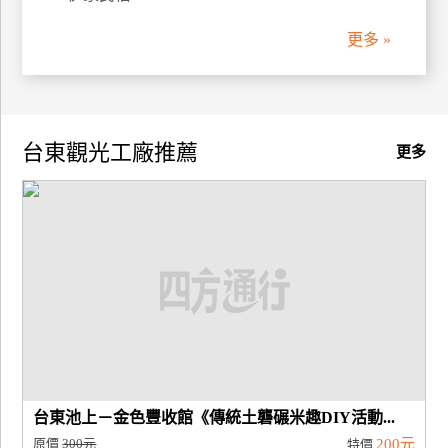
更多 »
台東觀光工廠推薦
更多
台東池上－金色豐收館《傳統土礱碾米趣DIY活動...
原價
300元
200元
特價