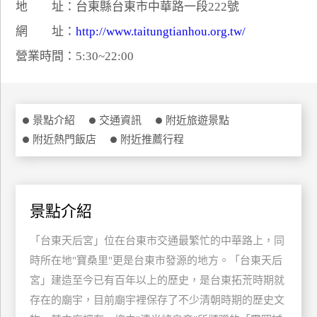
地 址：台東縣台東市中華路一段222號
特
網 址：
http://www.taitungtianhou.org.tw/
色
民
營業時間：5:30~22:00
宿
全
景點介紹
交通資訊
附近旅遊景點
球
附近熱門飯店
附近推薦行程
租
車
景點介紹
網
紅
「台東天后宮」位在台東市交通最繁忙的中華路上，同
帶
時所在地"寶桑里"更是台東市發源的地方。「台東天后
你
宮」建造至今已有百年以上的歷史，是台東拓荒時期就
玩
存在的廟宇，目前廟宇裡保存了不少清朝時期的歷史文