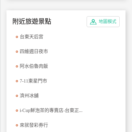
訂
房
附近旅遊景點
地圖模式
請
台東天后宮
款
收
四維週日夜市
據
阿水伯魯肉飯
合
作
提
7-11東星門市
案
濟州冰舖
飯
店
i-Cup鮮泡茶的專賣店-台東正...
合
作
來就發彩券行