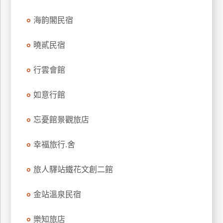
海韵閣民宿
曉貳民宿
行雲會館
如意行館
忘憂館景觀旅店
幸福旅行.舍
旅人驛站鐵花文創二館
金站溫泉民宿
樂知旅店