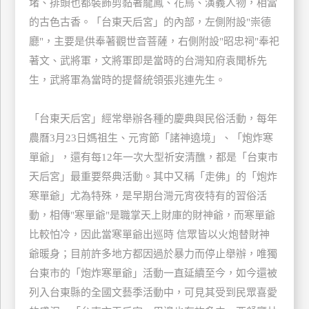
堵、排頭也都裝飾剪黏著龍鳳、花鳥、演義人物，相當
管
的古色古香。「台東天后宮」的內部，左側附設"崇德
理
廳"，主要是供奉著觀世音菩薩，右側附設"昭忠祠"奉祀
著文、武將軍，文將軍即是當時的台灣知府袁聞柝先
會
生，武將軍為當時的提督統領張兆連先生。
員
帳
「台東天后宮」經常舉辦各種的慶典與民俗活動，每年
戶
農曆3月23日媽祖生、元宵節「諸神遶境」、「炮炸寒
單爺」，還有每12年一次大型祈安清醮，都是「台東市
客
天后宮」最重要祭典活動。其中又稱「走佛」的「炮炸
服
寒單爺」尤為特殊，是早期台灣元宵夜特有的習俗活
聯
動，相傳"寒單爺"是職掌天上財庫的財神爺，而寒單爺
絡
比較怕冷，因此當寒單爺出巡時 信眾皆以火炮替財神
單
爺暖身；目前許多地方都因過於暴力而停止舉辦，唯獨
台東市的「炮炸寒單爺」活動一直延續至今，如今還被
Line
列入台東縣的全國文藝季活動中，可見其受到民眾喜愛
線