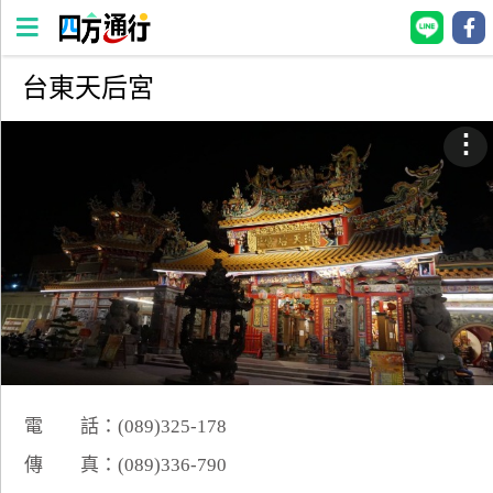
台東天后宮
四
方
⋮
通
行
訂
房
台
灣
訂
房
電 話：(089)325-178
直接跟飯店訂房
HOT
傳 真：(089)336-790