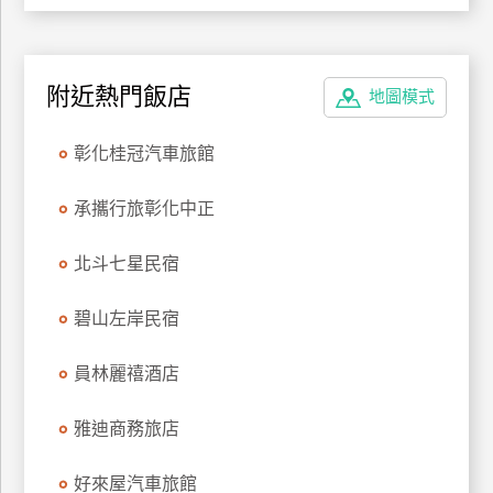
上
客
服
附近熱門飯店
地圖模式
紅
彰化桂冠汽車旅館
利
查
承攜行旅彰化中正
詢
北斗七星民宿
訂
碧山左岸民宿
房
Q&A
員林麗禧酒店
雅迪商務旅店
國
旅
好來屋汽車旅館
卡