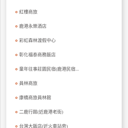
訂
紅樓商旅
房
鹿港永樂酒店
請
款
彩虹森林渡假中心
收
據
彰化福泰商務飯店
合
童年往事莊園民宿(鹿港民宿...
作
提
案
員林商旅
康橋商旅員林館
飯
店
二鹿行館(近鹿港老街)
合
作
台灣大飯店(近火車站旁)