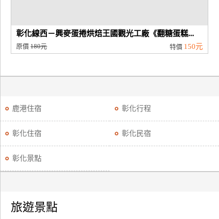
彰化線西－興麥蛋捲烘焙王國觀光工廠《翻糖蛋糕...
原價
180元
150元
特價
鹿港住宿
彰化行程
彰化住宿
彰化民宿
彰化景點
旅遊景點