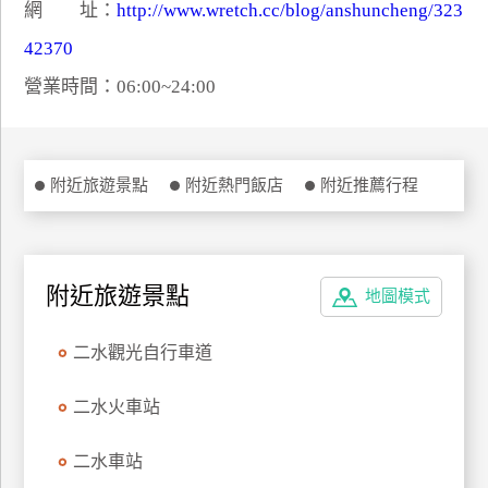
網 址：
http://www.wretch.cc/blog/anshuncheng/323
特
42370
色
民
營業時間：06:00~24:00
宿
全
附近旅遊景點
附近熱門飯店
附近推薦行程
球
租
車
附近旅遊景點
地圖模式
網
二水觀光自行車道
紅
帶
二水火車站
你
玩
二水車站