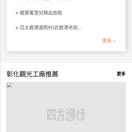
廠
楓華蜜雪兒精品旅館
商
合
亞太鹿港渡假村(近鹿港老街...
作
更多 »
旅
伴
計
彰化觀光工廠推薦
更多
劃
商
品
宣
傳