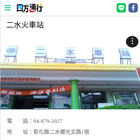
二水火車站
四
方
⋮
通
行
訂
房
台
灣
訂
房
電 話：04-879-2027
直接跟飯店訂房
HOT
地 址：彰化縣二水鄉光文路1號