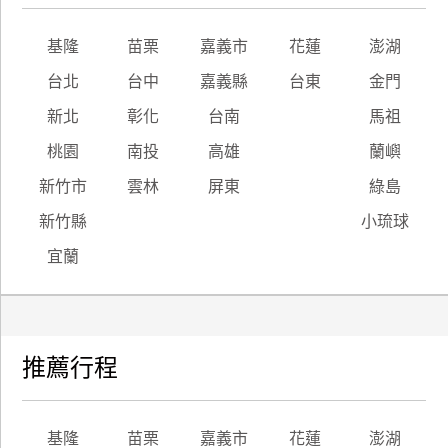
基隆
苗栗
嘉義市
花蓮
澎湖
台北
台中
嘉義縣
台東
金門
新北
彰化
台南
馬祖
桃園
南投
高雄
蘭嶼
新竹市
雲林
屏東
綠島
新竹縣
小琉球
宜蘭
推薦行程
基隆
苗栗
嘉義市
花蓮
澎湖