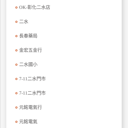
玩
OK-彰化二水店
樂
地
二水
圖
長春藥局
顧
客
服
金宏五金行
務
二水國小
顧
7-11二水門市
客
滿
7-11二水門市
意
度
元銘電氣行
訂
元銘電氣
單