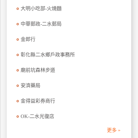
管
大明小吃部-火燒麵
理
中華郵政-二水郵局
會
金郎行
員
帳
彰化縣二水鄉戶政事務所
戶
廟前坑森林步道
客
安濟藥局
服
聯
金得益彩券商行
絡
單
OK-二水光復店
Line
更多 »
線