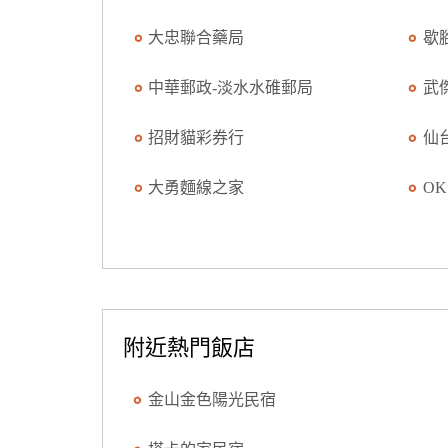
大忠聯合藥局
歇
中華郵政-淡水水碓郵局
武
招財貓彩券行
仙
大勇麵線之家
O
附近熱門飯店
金山金色陽光民宿