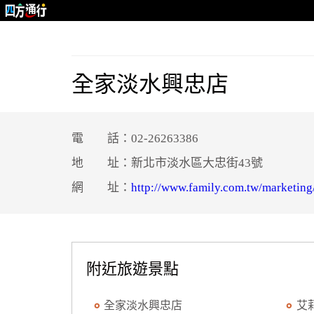
全家淡水興忠店
電 話：02-26263386
地 址：新北市淡水區大忠街43號
網 址：
http://www.family.com.tw/marketing
附近旅遊景點
全家淡水興忠店
艾