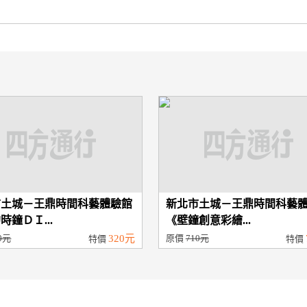
市土城－王鼎時間科藝體驗館
新北市土城－王鼎時間科藝
時鐘ＤＩ...
《壁鐘創意彩繪...
0元
320元
原價
710元
特價
特價