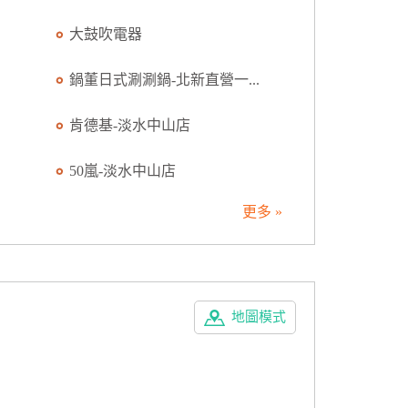
大鼓吹電器
鍋董日式涮涮鍋-北新直營一...
肯德基-淡水中山店
50嵐-淡水中山店
更多 »
地圖模式