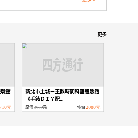
更多
體驗館
新北市土城－王鼎時間科藝體驗館
《手錶ＤＩＹ配...
710元
原價
2080元
2080元
特價