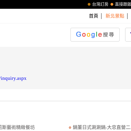
台灣訂房
直接跟
首頁
新北景點
/inquiry.aspx
莉斯藝術精緻餐坊
鍋董日式涮涮鍋-大忠直營二..