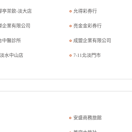
腳亭茶飲-淡大店
允得彩券行
傑企業有限公司
亮金金彩券行
台中醫診所
成盟企業有限公司
K淡水中山店
7-11北淡門市
安盛商務旅館