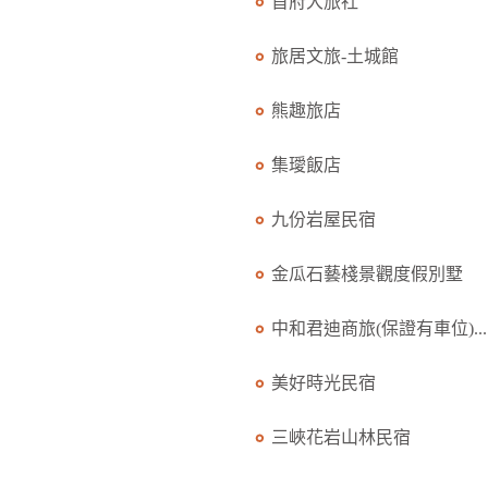
首府大旅社
旅居文旅-土城館
熊趣旅店
集璦飯店
九份岩屋民宿
金瓜石藝棧景觀度假別墅
中和君迪商旅(保證有車位)...
美好時光民宿
三峽花岩山林民宿