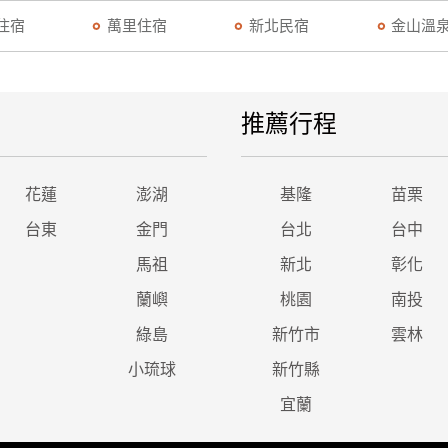
住宿
萬里住宿
新北民宿
金山溫
推薦行程
花蓮
澎湖
基隆
苗栗
台東
金門
台北
台中
馬祖
新北
彰化
蘭嶼
桃園
南投
綠島
新竹市
雲林
小琉球
新竹縣
宜蘭