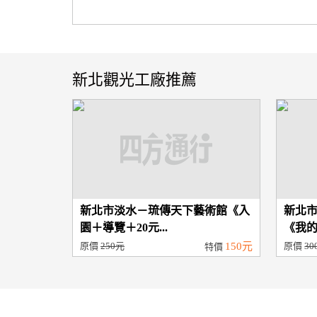
新北觀光工廠推薦
新北市淡水－琉傳天下藝術館《入
新北
園＋導覽＋20元...
《我的
原價
250元
150元
原價
30
特價