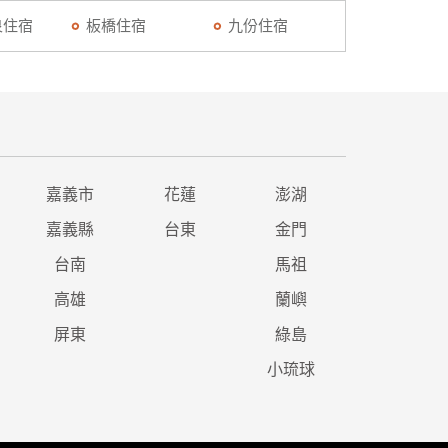
泉住宿
板橋住宿
九份住宿
嘉義市
花蓮
澎湖
嘉義縣
台東
金門
台南
馬祖
高雄
蘭嶼
屏東
綠島
小琉球