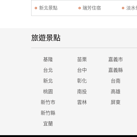
新北景點
瑞芳住宿
淡水
旅遊景點
基隆
苗栗
嘉義市
台北
台中
嘉義縣
新北
彰化
台南
桃園
南投
高雄
新竹市
雲林
屏東
新竹縣
宜蘭