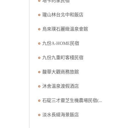
塔卡的家民宿
瓏山林台北中和飯店
烏來璞石麗緻溫泉會館
九份A-HOME民宿
九份九重町客棧民宿
馥華大觀商務旅館
沐舍溫泉渡假酒店
石碇三才靈芝生機農場民宿(...
淡水長緹海景飯店