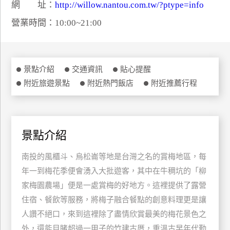
網 址：
http://willow.nantou.com.tw/?ptype=info
特
營業時間：10:00~21:00
色
民
宿
景點介紹
交通資訊
貼心提醒
附近旅遊景點
附近熱門飯店
附近推薦行程
全
球
租
車
景點介紹
南投的風櫃斗、烏松崙等地是台灣之名的賞梅地區，每
網
紅
年一到梅花季便會湧入大批遊客，其中在牛稠坑的「柳
帶
家梅園農場」便是一處賞梅的好地方。這裡提供了露營
你
住宿、餐飲等服務，將梅子融合餐點的創意料理更是讓
玩
人讚不絕口，來到這裡除了盡情欣賞最美的梅花景色之
外，還能目睹超過一甲子的竹建古厝，重溫古早年代勤