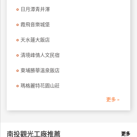
日月潭青井澤
霞飛音樂城堡
天水蓮大飯店
清境峰情人文民宿
東埔勝華溫泉飯店
瑪格麗特花園山莊
更多 »
南投觀光工廠推薦
更多