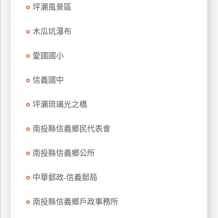
坪瀨風景區
廠
商
木瓜坑瀑布
合
作
愛國國小
信義國中
旅
伴
坪瀨琉璃光之橋
計
劃
南投縣信義鄉民代表會
南投縣信義鄉公所
商
品
中華郵政-信義郵局
宣
傳
南投縣信義鄉戶政事務所