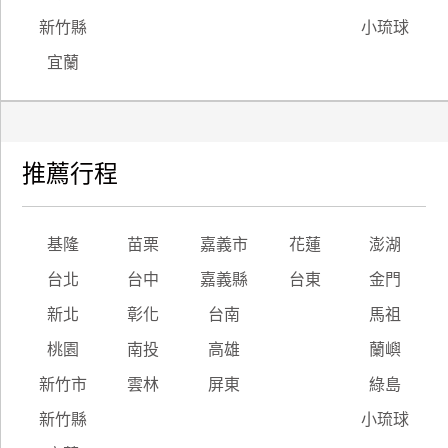
新竹縣
小琉球
宜蘭
推薦行程
基隆
苗栗
嘉義市
花蓮
澎湖
台北
台中
嘉義縣
台東
金門
新北
彰化
台南
馬祖
桃園
南投
高雄
蘭嶼
新竹市
雲林
屏東
綠島
新竹縣
小琉球