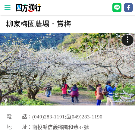
柳家梅園農場．賞梅
四
方
⋮
通
行
訂
房
台
灣
訂
房
電 話：(049)283-1191或(049)283-1190
直接跟飯店訂房
HOT
地 址：南投縣信義鄉陽和巷87號