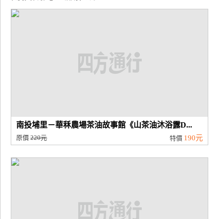
南投埔里－華秝農場茶油故事館《山茶油沐浴露D...
原價
220元
190元
特價