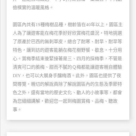
玩
儉樸實的溫暖風格。
樂
地
園區內共有19種梅樹品種，樹齡皆在40年以上，園區主
圖
人為了讓遊客能在梅花季好好欣賞梅花盛況，特地挑選
顧
了原產於巴西的無刺草皮，總合了耐寒、耐旱、耐旱等
客
特色，讓到訪的遊客能躺在梅花樹野餐、歇息，十分用
服
務
心。賞梅季結束後緊接著是三、四月的採梅季，不管是
清爽可口的脆梅、甜而不膩的Ｑ梅都能讓遊客親自體驗
DIY，也可以大展身手釀梅酒。此外，園區也提供了夜
顧
間導覽，親切的解說員除了解說園區內的生態及季節特
客
滿
色之外，還有當地的歷史文化、動人的小故事等，都會
意
為您細細講解，歡迎您一起到梅園賞梅、品梅、聽故
度
事。
訂
單