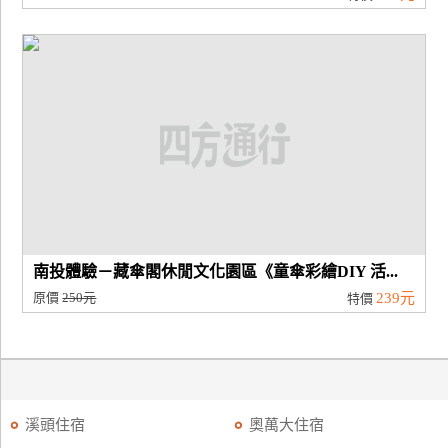
南投體驗－藏傘閣休閒文化園區《童傘彩繪DIY 活...
原價
250元
239元
特價
溪頭住宿
奧萬大住宿