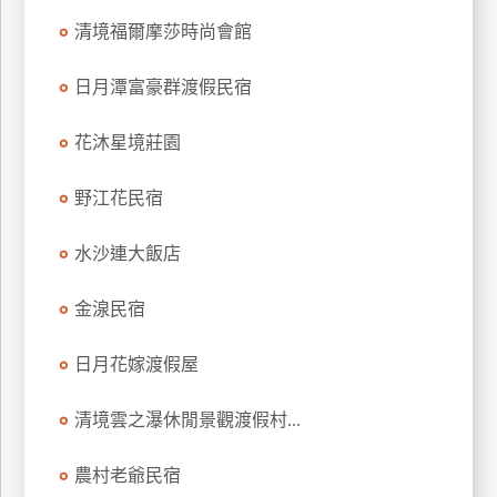
清境福爾摩莎時尚會館
日月潭富豪群渡假民宿
花沐星境莊園
野江花民宿
水沙連大飯店
金湶民宿
日月花嫁渡假屋
清境雲之瀑休閒景觀渡假村...
農村老爺民宿