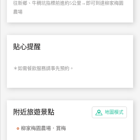
往新鄉、牛稠坑指標前進約5公里→即可到達柳家梅園
上
農場
客
服
紅
貼心提醒
利
查
詢
＊如需餐飲服務請事先預約。
訂
房
Q&A
附近旅遊景點
地圖模式
國
柳家梅園農場．賞梅
旅
卡