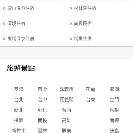
廬山溫泉住宿
杉林溪住宿
清境住宿
南投民宿
東埔溫泉住宿
埔里住宿
旅遊景點
基隆
苗栗
嘉義市
花蓮
澎湖
台北
台中
嘉義縣
台東
金門
新北
彰化
台南
馬祖
桃園
南投
高雄
蘭嶼
新竹市
雲林
屏東
綠島