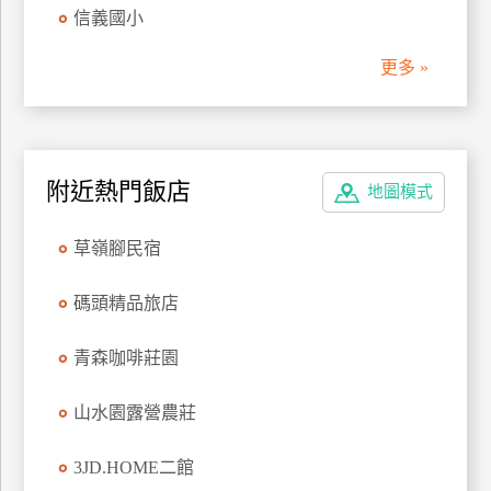
信義國小
更多 »
附近熱門飯店
地圖模式
草嶺腳民宿
碼頭精品旅店
青森咖啡莊園
山水園露營農莊
3JD.HOME二館