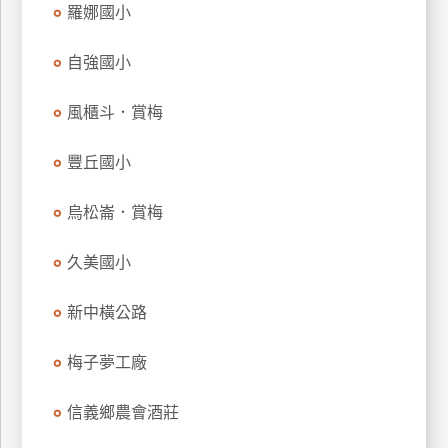
羅娜國小
訂
房
自強國小
風櫃斗．賞梅
請
款
收
豐丘國小
據
烏松崙．賞梅
合
作
久美國小
提
案
新中橫公路
飯
梅子夢工廠
店
合
信義鄉農會酒莊
作