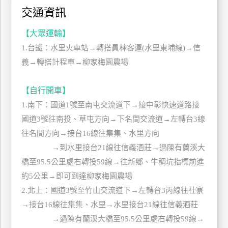
交通資訊
管
理
【大眾運輸】
1.台鐵：水里火車站→轉搭員林客運(水里東埔線)→信
會
義→轉搭計程車→柳家梅園農場
員
帳
【自行開車】
戶
1.南下：國道1號至南屯交流道下→接中彰快速道路接
國道3號往南投、草屯方向→下名間交流道→左轉台3線
客
往名間方向→接台16線往集集、水里方向
服
→到水里接台21線往信義酒莊→過陳有蘭溪大
聯
橋至95.5公里處右轉投59線→往新鄉、牛稠坑指標前進
絡
約5公里→即可到達柳家梅園農場
單
2.北上：國道3號至竹山交流道下→左轉台3丙線往社寮
→接台16線往集集、水里→水里接台21線往信義酒莊
Line
→過陳有蘭溪大橋至95.5公里處右轉投59線→
線