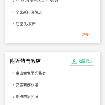
85度C咖啡蛋糕-新店安康店...
管
理
全家新店康德店
屈臣氏-安康
會
員
更多 »
帳
戶
客
附近熱門飯店
地圖模式
服
聯
金山金色陽光民宿
絡
單
安盛商務旅館
塔卡的家民宿
Line
線