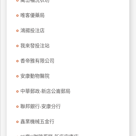
萬岱福洗衣坊
玩
樂
唯客優藥局
地
圖
鴻揚投注店
顧
我來發投注站
客
服
務
香帝雅有限公司
安康動物醫院
顧
客
中華郵政-新店公崙郵局
滿
意
聯邦銀行-安康分行
度
鑫業機械五金行
訂
單