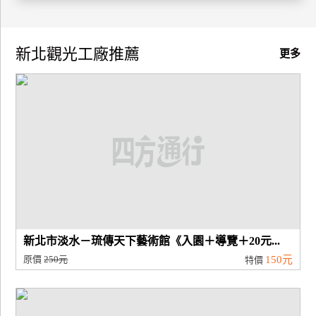
廠
商
新北觀光工廠推薦
更多
合
作
旅
伴
計
劃
商
新北市淡水－琉傳天下藝術館《入園＋導覽＋20元...
品
原價
250元
150元
特價
宣
傳