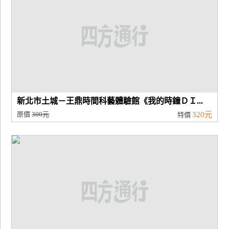
新北市土城－王鼎時間科藝體驗館《我的時鐘ＤＩ...
原價
300元
320元
特價