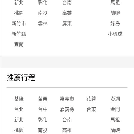
新北
彰化
台南
馬祖
桃園
南投
高雄
蘭嶼
新竹市
雲林
屏東
綠島
新竹縣
小琉球
宜蘭
推薦行程
基隆
苗栗
嘉義市
花蓮
澎湖
台北
台中
嘉義縣
台東
金門
新北
彰化
台南
馬祖
桃園
南投
高雄
蘭嶼