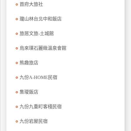
首府大旅社
上
客
瓏山林台北中和飯店
服
旅居文旅-土城館
紅
利
烏來璞石麗緻溫泉會館
查
詢
熊趣旅店
九份A-HOME民宿
訂
房
集璦飯店
Q&A
九份九重町客棧民宿
國
九份岩屋民宿
旅
卡