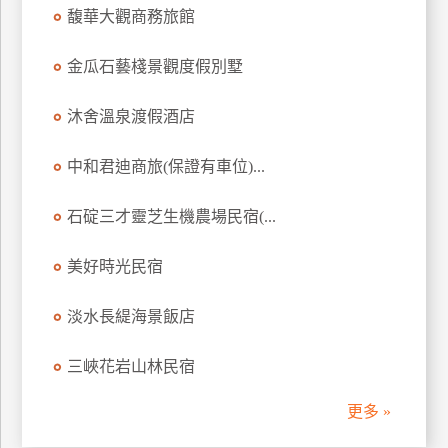
馥華大觀商務旅館
訂
房
金瓜石藝棧景觀度假別墅
請
沐舍溫泉渡假酒店
款
收
中和君迪商旅(保證有車位)...
據
石碇三才靈芝生機農場民宿(...
合
作
提
美好時光民宿
案
淡水長緹海景飯店
飯
三峽花岩山林民宿
店
合
更多 »
作