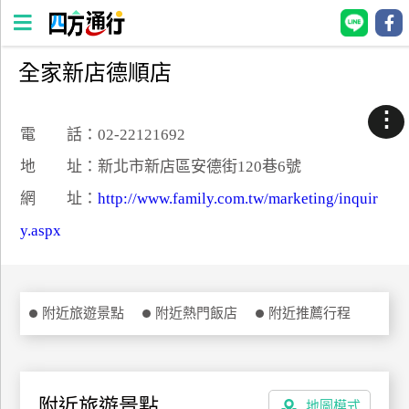
全家新店德順店
四
方
⋮
通
電 話：02-22121692
行
地 址：新北市新店區安德街120巷6號
訂
網 址：
http://www.family.com.tw/marketing/inquir
房
y.aspx
台
灣
訂
附近旅遊景點
附近熱門飯店
附近推薦行程
房
直接跟飯店訂房
HOT
附近旅遊景點
地圖模式