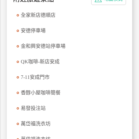
特
色
全家新店德順店
民
宿
安德停車場
金和興安德站停車場
全
球
QK咖啡-新店安成
租
車
7-11安成門市
香醇小屋咖啡簡餐
網
紅
易發投注站
帶
你
萬岱福洗衣坊
玩