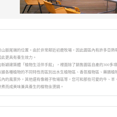
央山脈尾端的位置。由於非常鄰近初鹿牧場，因此園區內有許多亞熱
因此更具有養生效力。
新穎建築體「植物生活伴手館」，裡面除了銷售園區自產的300多
依據各種植物的不同特性而區別出水生植物區、香氛植物區、藥膳植
區內的風景外，其他還有像親子牧場區等，您可和那些可愛的牛、羊
熬煮而成美味兼具養生的植物汆燙鍋。