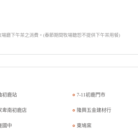
場廳下午茶之消費。(春節期間牧場聽恕不提供下午茶用餐)
油初鹿站
7-11初鹿門市
家卑南初鹿店
隆興五金建材行
鹿國中
東鳩窯