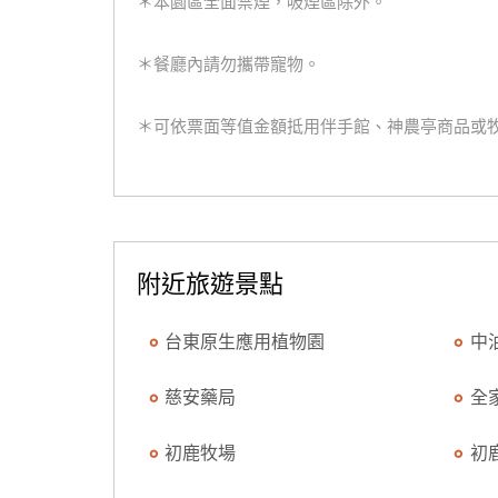
＊本園區全面禁煙，吸煙區除外。
＊餐廳內請勿攜帶寵物。
＊可依票面等值金額抵用伴手館、神農亭商品或牧
附近旅遊景點
台東原生應用植物園
中
慈安藥局
全
初鹿牧場
初