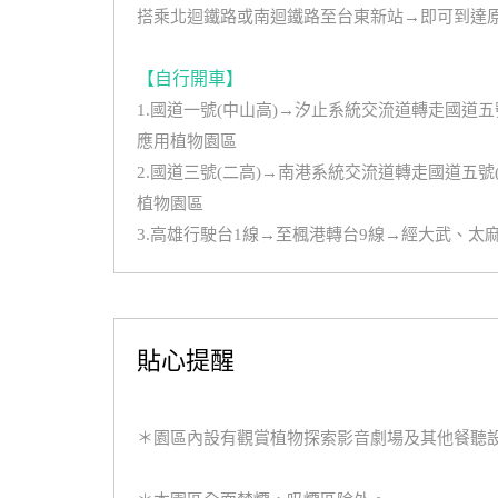
搭乘北迴鐵路或南迴鐵路至台東新站→即可到達
【自行開車】
1.國道一號(中山高)→汐止系統交流道轉走國
應用植物園區
2.國道三號(二高)→南港系統交流道轉走國道
植物園區
3.高雄行駛台1線→至楓港轉台9線→經大武、
貼心提醒
＊園區內設有觀賞植物探索影音劇場及其他餐聽