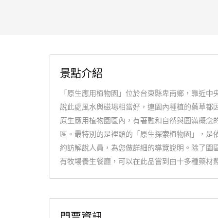
景點介紹
「原生應用植物園」位於台東縣卑南鄉，靠近中
說此處風水與磁場相當好，連園內種植的藥草都
原生應用植物園區內，有著融和自然與圓滿概念的
區。最特別的是裡頭的「原生探索植物園」，是
約訪解說人員，為您做詳細的導覽說明。除了園
有牧場養生餐廳，可以在此品嘗到由十多種藥材
門票資訊