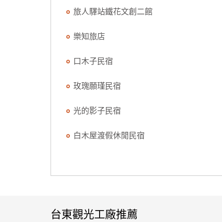
旅人驛站鐵花文創二館
樂知旅店
口木子民宿
玫瑰願瑾民宿
光的影子民宿
白木屋渡假休閒民宿
台東觀光工廠推薦