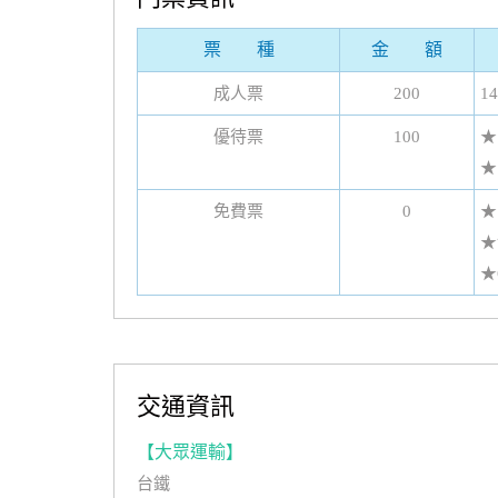
票 種
金 額
成人票
200
1
優待票
100
★
★
免費票
0
★
★
★
交通資訊
【大眾運輸】
台鐵