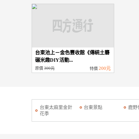
台東池上－金色豐收館《傳統土礱
碾米趣DIY活動...
原價
300元
200元
特價
台東太麻里金針
台東景點
鹿野
花季