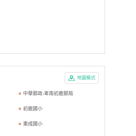
地圖模式
中華郵政-卑南初鹿郵局
初鹿國小
東成國小