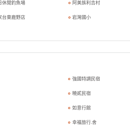
日休閒釣魚場
阿美族利吉村
家台東鹿野店
岩灣國小
強國特調民宿
曉貳民宿
如意行館
幸福旅行.舍