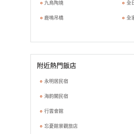
九鳥陶燒
全
鹿鳴吊橋
全
附近熱門飯店
永明居民宿
海韵閣民宿
行雲會館
忘憂館景觀旅店