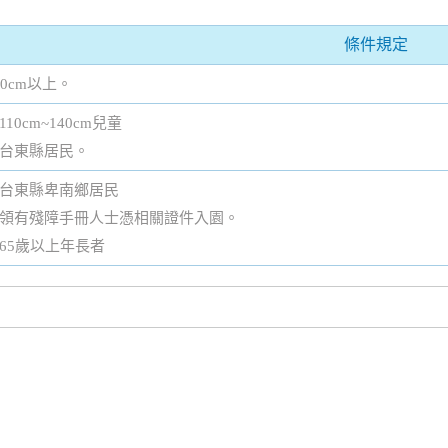
條件規定
40cm以上。
110cm~140cm兒童
台東縣居民。
台東縣卑南鄉居民
領有殘障手冊人士憑相關證件入園。
65歲以上年長者