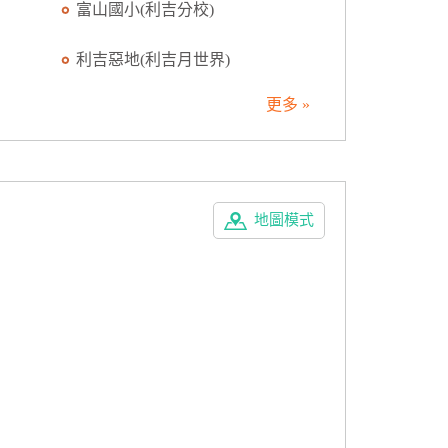
富山國小(利吉分校)
利吉惡地(利吉月世界)
更多 »
地圖模式