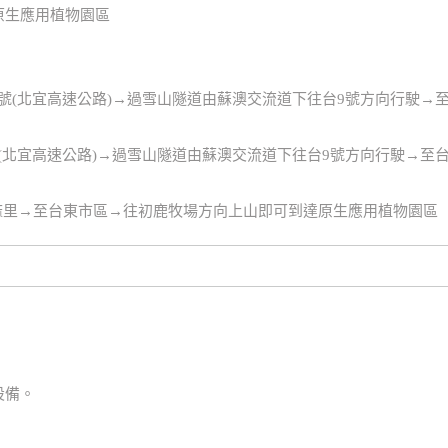
原生應用植物園區
道五號(北宜高速公路)→過雪山隧道由蘇澳交流道下往台9號方向行駛
五號(北宜高速公路)→過雪山隧道由蘇澳交流道下往台9號方向行駛→
太麻里→至台東市區→往初鹿牧場方向上山即可到達原生應用植物園區
設備。