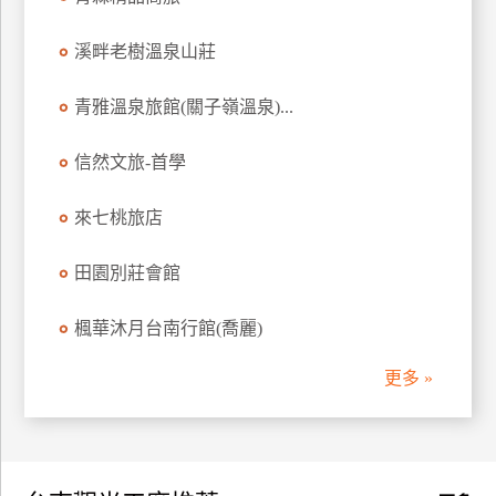
訂
房
溪畔老樹溫泉山莊
青雅溫泉旅館(關子嶺溫泉)...
請
款
信然文旅-首學
收
據
來七桃旅店
合
作
田園別莊會館
提
案
楓華沐月台南行館(喬麗)
更多 »
飯
店
合
作