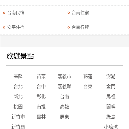
台南民宿
台南住宿
安平住宿
台南行程
旅遊景點
基隆
苗栗
嘉義市
花蓮
澎湖
台北
台中
嘉義縣
台東
金門
新北
彰化
台南
馬祖
桃園
南投
高雄
蘭嶼
新竹市
雲林
屏東
綠島
新竹縣
小琉球