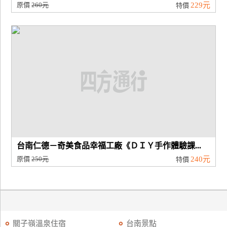
原價
260元
229元
特價
台南仁德－奇美食品幸福工廠《ＤＩＹ手作體驗課...
原價
250元
240元
特價
關子嶺溫泉住宿
台南景點