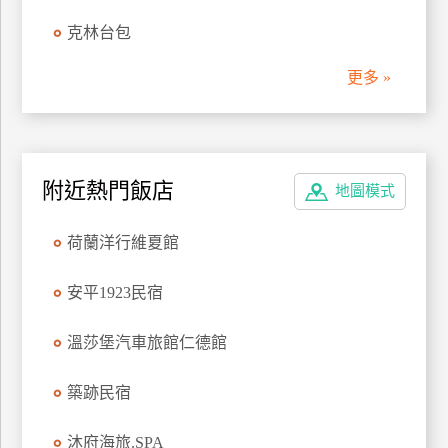
管
克林台包
理
更多 »
會
員
帳
附近熱門飯店
戶
地圖模式
荷蘭洋行維夏館
客
服
安平1923民宿
聯
絡
溫莎堡汽車旅館仁德館
單
築跡民宿
Line
沐府海旅.SPA
線