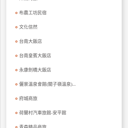
上
布農工坊民宿
客
服
文化信然
紅
台南大飯店
利
查
台南皇賓大飯店
詢
永康劍橋大飯店
訂
儷景溫泉會館(關子嶺溫泉)...
房
Q&A
府城商旅
荷蘭村汽車旅館-安平館
國
旅
卡
青森精品商旅