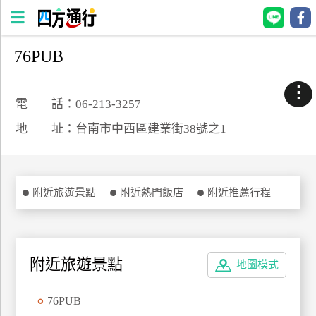
76PUB
四
方
⋮
通
電 話：06-213-3257
行
地 址：台南市中西區建業街38號之1
訂
房
附近旅遊景點
附近熱門飯店
附近推薦行程
台
灣
訂
房
附近旅遊景點
地圖模式
直接跟飯店訂房
HOT
76PUB