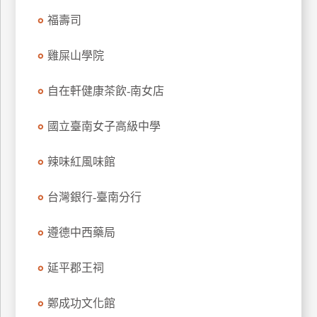
特
福壽司
色
民
雞屎山學院
宿
自在軒健康茶飲-南女店
全
國立臺南女子高級中學
球
租
辣味紅風味館
車
台灣銀行-臺南分行
網
遵德中西藥局
紅
帶
你
延平郡王祠
玩
鄭成功文化館