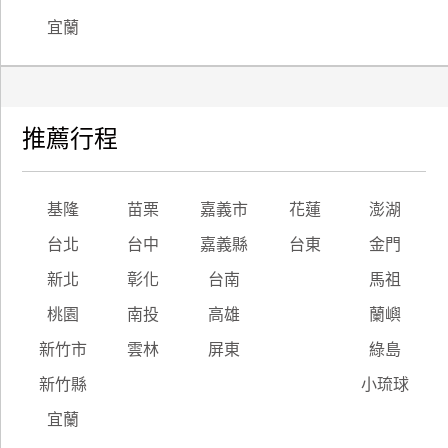
宜蘭
推薦行程
基隆
苗栗
嘉義市
花蓮
澎湖
台北
台中
嘉義縣
台東
金門
新北
彰化
台南
馬祖
桃園
南投
高雄
蘭嶼
新竹市
雲林
屏東
綠島
新竹縣
小琉球
宜蘭