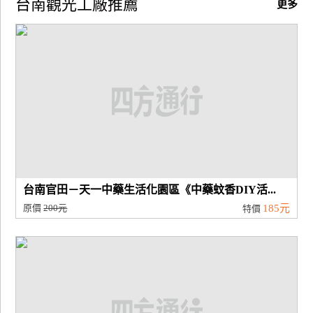
台南觀光工廠推薦
更多
廠
商
合
作
旅
伴
計
劃
台南官田－天一中藥生活化園區《中藥蚊香DIY活...
原價
200元
185元
特價
商
品
宣
傳