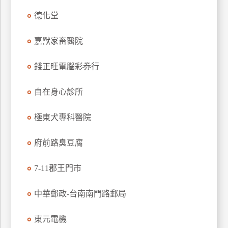
玩
德化堂
樂
地
嘉獸家畜醫院
圖
錢正旺電腦彩券行
顧
客
服
自在身心診所
務
極東犬專科醫院
顧
府前路臭豆腐
客
滿
意
7-11郡王門市
度
中華郵政-台南南門路郵局
訂
東元電機
單