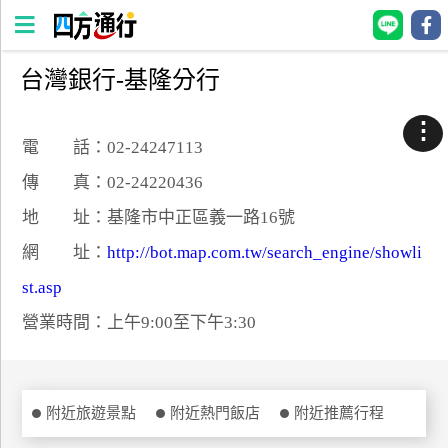
台灣銀行-基隆分行
四
方
⋮
通
電 話：02-24247113
行
傳 真：02-24220436
訂
地 址：基隆市中正區義一路16號
房
網 址：
http://bot.map.com.tw/search_engine/showli
st.asp
台
灣
營業時間：上午9:00至下午3:30
訂
房
直接跟飯店訂房
附近旅遊景點
附近熱門飯店
附近推薦行程
HOT