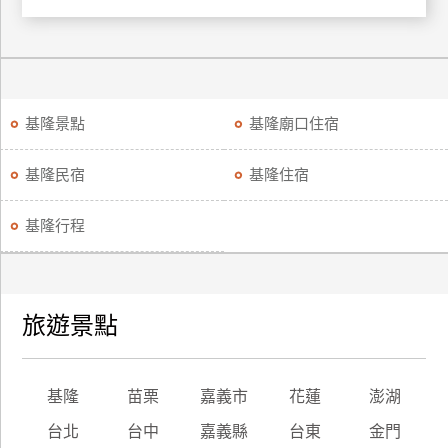
訂
房
請
基隆景點
基隆廟口住宿
款
收
基隆民宿
基隆住宿
據
基隆行程
合
作
提
案
旅遊景點
飯
店
合
基隆
苗栗
嘉義市
花蓮
澎湖
作
台北
台中
嘉義縣
台東
金門