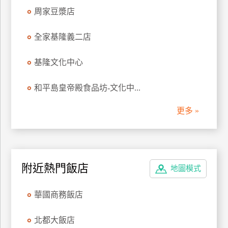
管
周家豆漿店
理
全家基隆義二店
會
基隆文化中心
員
帳
和平島皇帝殿食品坊-文化中...
戶
更多 »
客
服
聯
附近熱門飯店
絡
地圖模式
單
華國商務飯店
Line
北都大飯店
線