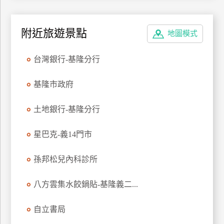
特
色
附近旅遊景點
地圖模式
民
宿
台灣銀行-基隆分行
全
基隆市政府
球
租
土地銀行-基隆分行
車
星巴克-義14門市
網
孫邦松兒內科診所
紅
帶
八方雲集水餃鍋貼-基隆義二...
你
玩
自立書局