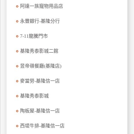
阿達一族寵物用品店
玩
樂
永豐銀行-基隆分行
地
圖
7-11龍騰門市
顧
客
基隆秀泰影城二館
服
務
昱帝嶺餐廳(基隆店)
顧
麥當勞-基隆信一店
客
滿
基隆秀泰影城
意
度
陶板屋-基隆信一店
西堤牛排-基隆信一店
訂
單