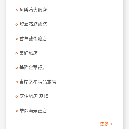
上
阿樂哈大飯店
客
服
馥嘉商務旅館
香草藝術旅店
紅
利
集好旅店
查
詢
基隆金華飯店
訂
東岸之星精品旅店
房
Q&A
享住旅店-基隆
華帥海景飯店
國
旅
更多 »
卡