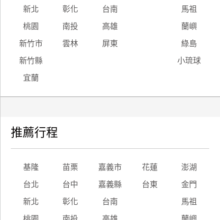
新北
彰化
台南
馬祖
廠
桃園
南投
高雄
蘭嶼
商
合
新竹市
雲林
屏東
綠島
作
新竹縣
小琉球
宜蘭
旅
伴
計
劃
推薦行程
商
基隆
苗栗
嘉義市
花蓮
澎湖
品
宣
台北
台中
嘉義縣
台東
金門
傳
新北
彰化
台南
馬祖
桃園
南投
高雄
蘭嶼