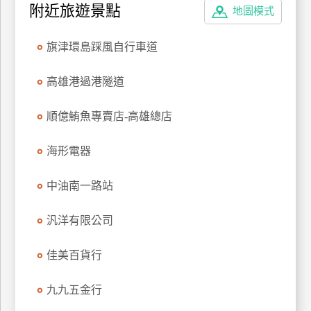
附近旅遊景點
地圖模式
廠
商
旗津環島踩風自行車道
合
作
高雄港過港隧道
順億鮪魚專賣店-高雄總店
旅
伴
海形電器
計
劃
中油南一路站
汎洋有限公司
商
品
佳美百貨行
宣
傳
九九五金行