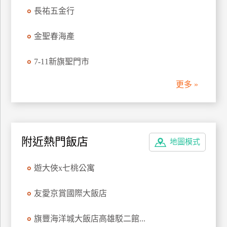
長祐五金行
金聖春海產
7-11新旗聖門市
更多 »
附近熱門飯店
地圖模式
遊大俠x七桃公寓
友愛京賞國際大飯店
旗豐海洋城大飯店高雄駁二館...