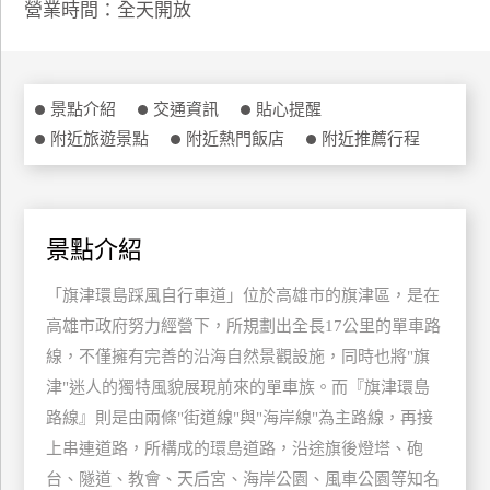
營業時間：全天開放
特
色
民
宿
景點介紹
交通資訊
貼心提醒
附近旅遊景點
附近熱門飯店
附近推薦行程
全
球
租
景點介紹
車
「旗津環島踩風自行車道」位於高雄市的旗津區，是在
高雄市政府努力經營下，所規劃出全長17公里的單車路
網
線，不僅擁有完善的沿海自然景觀設施，同時也將"旗
紅
帶
津"迷人的獨特風貌展現前來的單車族。而『旗津環島
你
路線』則是由兩條"街道線"與"海岸線"為主路線，再接
玩
上串連道路，所構成的環島道路，沿途旗後燈塔、砲
台、隧道、教會、天后宮、海岸公園、風車公園等知名