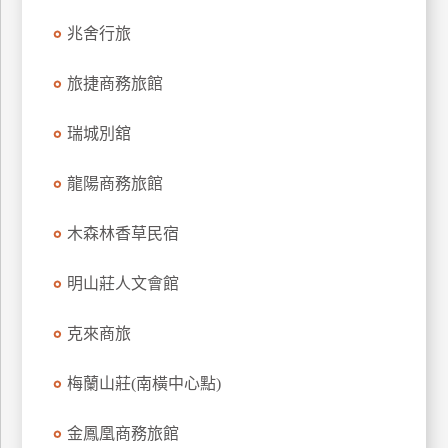
兆舍行旅
旅捷商務旅館
瑞城別舘
龍陽商務旅館
木森林香草民宿
明山莊人文會館
克來商旅
梅蘭山莊(南橫中心點)
金鳳凰商務旅館