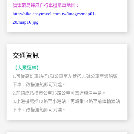
旗津環島踩風自行車道單車地圖：
管
理
http://bike.easytravel.com.tw/images/map01-
20/map16.jpg
會
員
帳
交通資訊
戶
【大眾運輸】
1.可從高雄車站搭1號公車至左營搭31號公車至渡船頭
客
服
下車，改搭渡船即可到達。
聯
2.前鎮總站搭市公車35路公車可直達旗津半島。
絡
3.小港機場搭12路至小港站，再轉乘14路至前鎮輪渡站
單
下車，改搭渡船即可到達。
Line
線