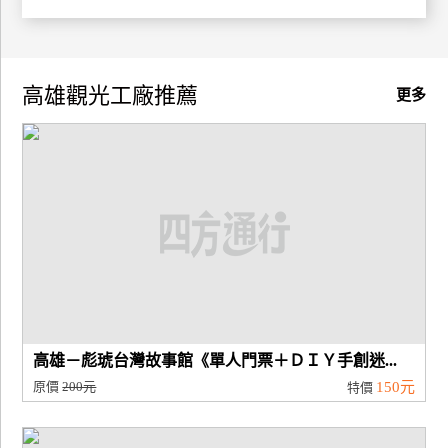
高雄觀光工廠推薦
更多
高雄－彪琥台灣故事館《單人門票＋ＤＩＹ手創迷...
原價
200元
150元
特價