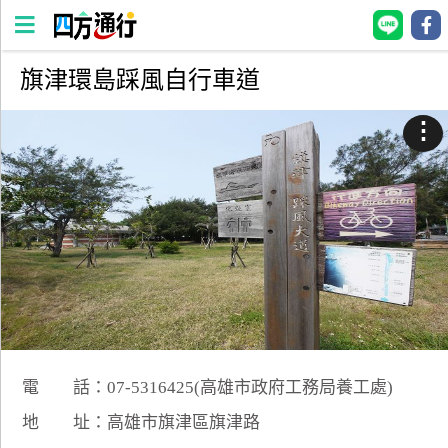
旗津環島踩風自行車道
四
方
⋮
通
行
訂
房
台
灣
訂
房
電 話：07-5316425(高雄市政府工務局養工處)
直接跟飯店訂房
HOT
地 址：高雄市旗津區旗津路