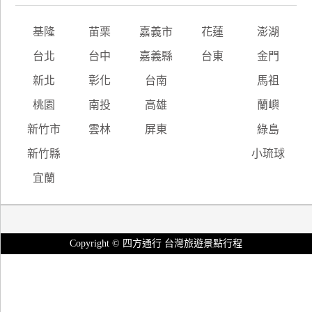
基隆
苗栗
嘉義市
花蓮
澎湖
台北
台中
嘉義縣
台東
金門
新北
彰化
台南
馬祖
桃園
南投
高雄
蘭嶼
新竹市
雲林
屏東
綠島
新竹縣
小琉球
宜蘭
Copyright © 四方通行 台灣旅遊景點行程