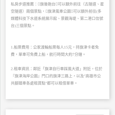
私房步道推薦：旗後砲台可以額外前往（古隧道、星
訂
房
空隧道）兩個景點，旗津風車公園可以額外前往(多
媒體科技下水道系統展示館、景觀海堤、第二港口信號
台)三個景點。
請
款
收
1.船票費用：公家渡輪船票每人15元，持旗津卡者免
據
費，單車可免費上船，航行時間大約7分鐘。
合
作
提
2.租車資訊：鄰近「旗津自行車踩風大道」附近，位於
案
『旗津海岸公園』門口的旗津三路上，以及"高雄市公
共腳踏車各處租賃點"都可以租借單車。
飯
店
合
作