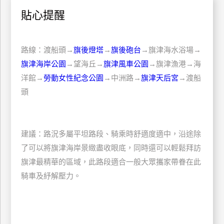
上
貼心提醒
客
服
路線：渡船頭→
旗後燈塔
→
旗後砲台
→旗津海水浴場→
旗津海岸公園
→望海丘→
旗津風車公園
→旗津漁港→海
紅
洋館→
勞動女性紀念公園
→中洲路→
旗津天后宮
→渡船
利
頭
查
詢
建議：路況多屬平坦路段、騎乘時舒適度適中，沿途除
訂
了可以將旗津海岸景緻盡收眼底，同時還可以輕鬆拜訪
房
旗津最精華的區域，此路段適合一般大眾攜家帶眷在此
Q&A
騎車及紓解壓力。
國
旅
卡