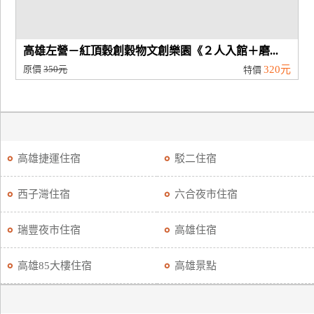
高雄左營－紅頂穀創穀物文創樂園《２人入館＋磨...
原價
350元
320元
特價
高雄捷運住宿
駁二住宿
西子灣住宿
六合夜市住宿
瑞豐夜市住宿
高雄住宿
高雄85大樓住宿
高雄景點