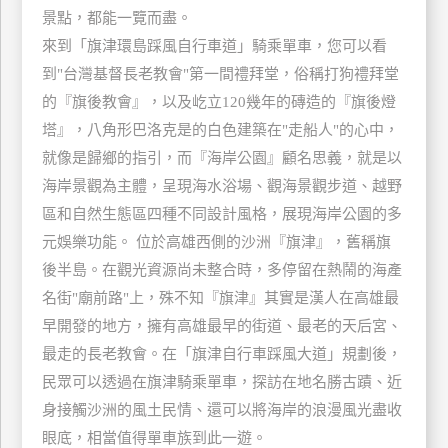
景點，都能一覽而盡。
玩
來到「旗津環島踩風自行車道」騎乘單車，您可以看
樂
地
到"台灣基督長老教會"第一間禮拜堂，俗稱打狗禮拜堂
圖
的『旗後教會』，以及屹立120幾年的磚造的『旗後燈
塔』，八角形巴洛克是的白色建築在"走船人"的心中，
顧
客
就像是歸鄉的指引，而『海岸公園』顧名思義，就是以
服
海岸景觀為主體，呈現海水浴場、觀海景觀步道、越野
務
區和自然生態區四種不同設計風格，展現海岸公園的多
元娛樂功能。 位於高雄西側的沙洲『旗津』，舊稱旗
顧
後半島。在觀光資源尚未整合時，多停留在熱鬧的海產
客
名街"廟前路"上，殊不知『旗津』其實是漢人在高雄最
滿
早開發的地方，擁有高雄最早的街道、最老的天后宮、
意
度
最走的長老教會。在「旗津自行車踩風大道」規劃後，
民眾可以透過在旗津騎乘單車，探訪在地名勝古蹟、近
身接觸沙洲的風土民情、還可以將海岸的浪漫風光盡收
訂
眼底，相當值得單車族到此一遊。
單