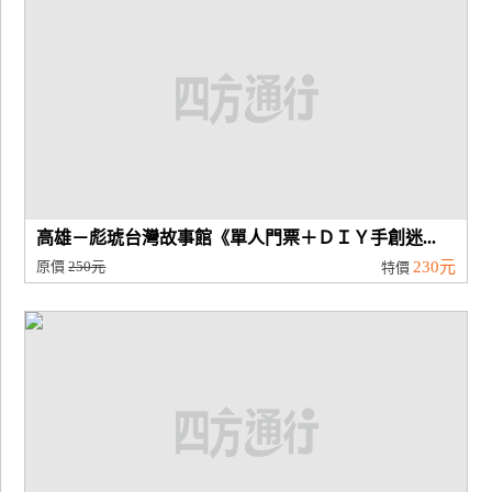
高雄－彪琥台灣故事館《單人門票＋ＤＩＹ手創迷...
原價
250元
230元
特價