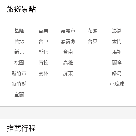
旅遊景點
基隆
苗栗
嘉義市
花蓮
澎湖
台北
台中
嘉義縣
台東
金門
新北
彰化
台南
馬祖
桃園
南投
高雄
蘭嶼
新竹市
雲林
屏東
綠島
新竹縣
小琉球
宜蘭
推薦行程