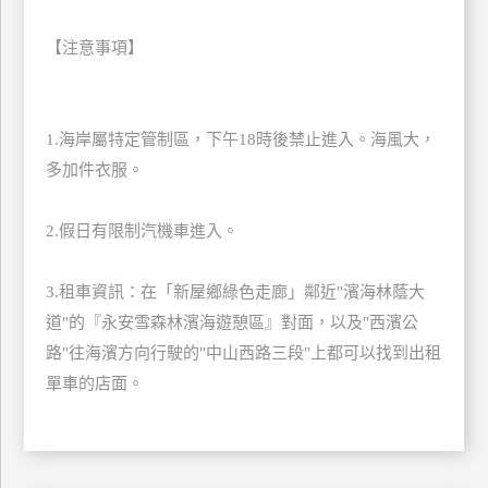
訂
房
【注意事項】
請
1.海岸屬特定管制區，下午18時後禁止進入。海風大，
款
多加件衣服。
收
據
2.假日有限制汽機車進入。
合
作
提
3.租車資訊：在「新屋鄉綠色走廊」鄰近"濱海林蔭大
案
道"的『永安雪森林濱海遊憩區』對面，以及"西濱公
路"往海濱方向行駛的"中山西路三段"上都可以找到出租
飯
單車的店面。
店
合
作