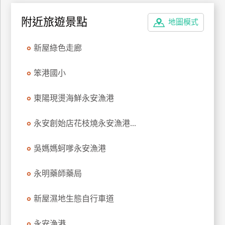
附近旅遊景點
廠
地圖模式
商
合
新屋綠色走廊
作
笨港國小
旅
東陽現燙海鮮永安漁港
伴
計
永安創始店花枝燒永安漁港...
劃
吳媽媽蚵嗲永安漁港
商
永明藥師藥局
品
宣
傳
新屋濕地生態自行車道
永安漁港