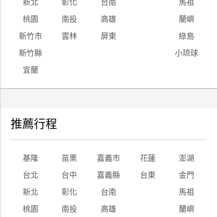
新北
彰化
台南
馬祖
桃園
南投
高雄
蘭嶼
新竹市
雲林
屏東
綠島
新竹縣
小琉球
宜蘭
推薦行程
基隆
苗栗
嘉義市
花蓮
澎湖
台北
台中
嘉義縣
台東
金門
新北
彰化
台南
馬祖
桃園
南投
高雄
蘭嶼