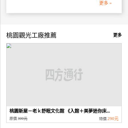
更多 »
桃園觀光工廠推薦
更多
桃園新屋－老ｋ舒眠文化館 《入館＋美夢迷你床...
原價
300元
290元
特價