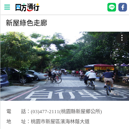
新屋綠色走廊
四
方
⋮
通
行
訂
房
台
灣
訂
房
電 話：(03)477-2111(桃園縣新屋鄉公所)
直接跟飯店訂房
HOT
地 址：桃園市新屋區濱海林蔭大道