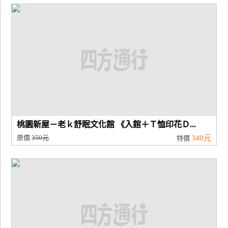
桃園新屋－老ｋ舒眠文化館 《入館＋Ｔ恤印花Ｄ...
原價
350元
340元
特價