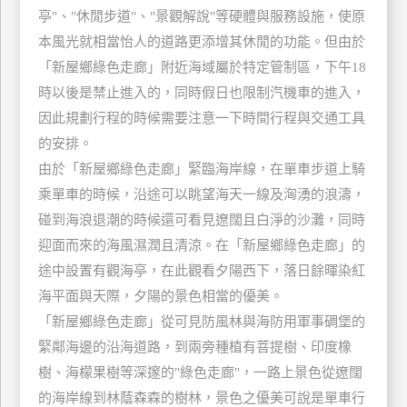
亭"、"休閒步道"、"景觀解說"等硬體與服務設施，使原
玩
本風光就相當怡人的道路更添增其休閒的功能。但由於
樂
地
「新屋鄉綠色走廊」附近海域屬於特定管制區，下午18
圖
時以後是禁止進入的，同時假日也限制汽機車的進入，
因此規劃行程的時候需要注意一下時間行程與交通工具
顧
客
的安排。
服
由於「新屋鄉綠色走廊」緊臨海岸線，在單車步道上騎
務
乘單車的時候，沿途可以眺望海天一線及洶湧的浪濤，
碰到海浪退潮的時候還可看見遼闊且白淨的沙灘，同時
顧
迎面而來的海風濕潤且清涼。在「新屋鄉綠色走廊」的
客
途中設置有觀海亭，在此觀看夕陽西下，落日餘暉染紅
滿
海平面與天際，夕陽的景色相當的優美。
意
度
「新屋鄉綠色走廊」從可見防風林與海防用軍事碉堡的
緊鄰海邊的沿海道路，到兩旁種植有菩提樹、印度橡
樹、海檬果樹等深邃的"綠色走廊"，一路上景色從遼闊
訂
的海岸線到林蔭森森的樹林，景色之優美可說是單車行
單