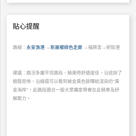
上
客
服
貼心提醒
紅
路線：
永安漁港
→
新屋鄉綠色走廊
→福興宮→蚵殼港
利
查
詢
建議：路況多屬平坦路段、騎乘時舒適度佳，沿途除了
樹蔭密佈，沿線還可以看到被金黃色餘暉給渲染的"黃
訂
金海岸"，此路段適合一般大眾攜家帶眷在此騎車及紓
房
解壓力。
Q&A
國
旅
卡