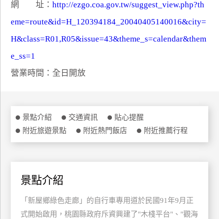
網 址：
http://ezgo.coa.gov.tw/suggest_view.php?th
特
eme=route&id=H_120394184_20040405140016&city=
色
民
H&class=R01,R05&issue=43&theme_s=calendar&them
宿
e_ss=1
營業時間：全日開放
全
球
租
車
景點介紹
交通資訊
貼心提醒
附近旅遊景點
附近熱門飯店
附近推薦行程
網
紅
帶
景點介紹
你
玩
「新屋鄉綠色走廊」的自行車專用道於民國91年9月正
式開始啟用，桃園縣政府斥資興建了"木棧平台"、"觀海