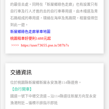
的最佳去處。同時在「新屋鄉綠色走廊」也有設置只有
管
理
自行車及行人才進的去的自行車專用道，由木棧道及青
石路組成的專用道，環繞在海岸及馬路間，相當值得您
到此一遊。
會
新屋鄉綠色走廊單車地圖
員
桃園租車好便利1488元起
帳
>>>>
https://user73655.pse.is/387b7s
戶
客
服
交通資訊
聯
絡
位於桃園縣新屋鄉新屋永安漁港114縣道旁。
單
【自行開車】
國道一號下中壢交流道→沿114縣道往新屋方向至永安
Line
漁港附近→循標示排指示即抵
線