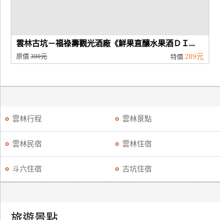
雲林古坑－福祿壽觀光酒廠《鮮果直釀水果酒ＤＩ...
原價
300元
289元
特價
雲林行程
雲林景點
雲林民宿
雲林住宿
斗六住宿
古坑住宿
旅遊景點