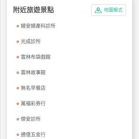
特
附近旅遊景點
地圖模式
色
民
婦安婦產科診所
宿
光成診所
全
雲林布袋戲館
球
租
雲林故事館
車
無名早餐店
網
紅
萬福彩券行
帶
你
傑安診所
玩
通億五金行