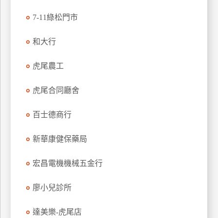
玩
7-11綠松門市
樂
地
和大行
圖
虎尾農工
顧
客
服
虎尾合同廳舍
務
百士德商行
顧
客
新華康健保藥局
滿
意
宏昌電機機械五金行
度
廖小兒診所
訂
達美樂-虎尾店
單