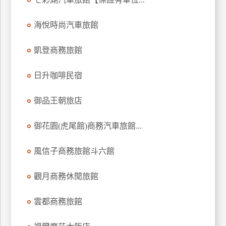
上
客
海悅時尚汽車旅館
服
凱登商務旅館
紅
日升咖啡民宿
利
查
御品王朝旅店
詢
御花園(虎尾館)商務汽車旅館...
訂
風信子商務旅館斗六館
房
Q&A
觀月商務休閒旅館
國
雲都商務旅館
旅
卡