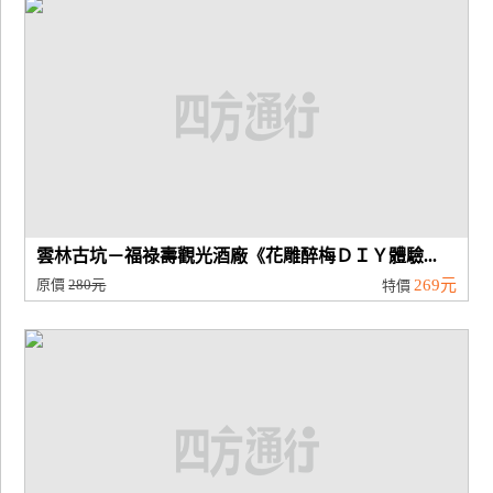
雲林古坑－福祿壽觀光酒廠《花雕醉梅ＤＩＹ體驗...
原價
280元
269元
特價