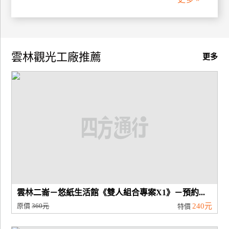
廠
商
合
雲林觀光工廠推薦
更多
作
旅
伴
計
劃
商
品
宣
雲林二崙－悠紙生活館《雙人組合專案X1》－預約...
傳
原價
360元
240元
特價