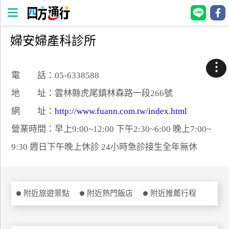
婦安婦產科診所
四
方
⋮
通
電 話：05-6338588
行
地 址：雲林縣虎尾鎮林森路一段266號
訂
網 址：
http://www.fuann.com.tw/index.html
房
營業時間：早上9:00~12:00 下午2:30~6:00 晚上7:00~
9:30 週日下午晚上休診 24小時急診接生全年無休
台
灣
訂
房
附近旅遊景點
附近熱門飯店
附近推薦行程
直接跟飯店訂房
HOT