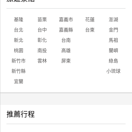
基隆
苗栗
嘉義市
花蓮
澎湖
台北
台中
嘉義縣
台東
金門
新北
彰化
台南
馬祖
桃園
南投
高雄
蘭嶼
新竹市
雲林
屏東
綠島
新竹縣
小琉球
宜蘭
推薦行程