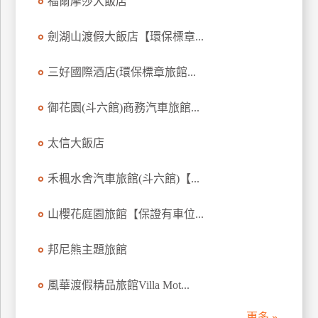
福爾摩莎大飯店
訂
房
劍湖山渡假大飯店【環保標章...
三好國際酒店(環保標章旅館...
請
款
御花園(斗六館)商務汽車旅館...
收
據
太信大飯店
合
作
禾楓水舍汽車旅館(斗六館)【...
提
案
山櫻花庭園旅館【保證有車位...
飯
邦尼熊主題旅館
店
合
風華渡假精品旅館Villa Mot...
作
更多 »