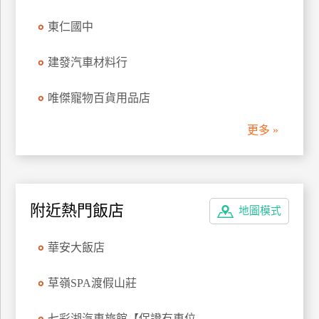
管
東仁國中
理
建發汽車材料行
會
唯傑寵物百貨用品店
員
帳
更多 »
戶
客
服
附近熱門飯店
地圖模式
聯
絡
華安大飯店
單
草嶺SPA渡假山莊
Line
線
七彩湖汽車旅館【保證有車位...