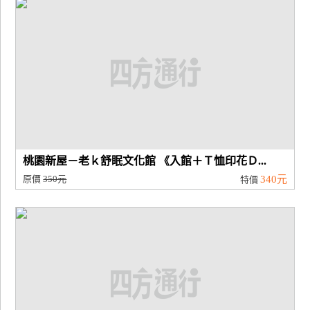
桃園新屋－老ｋ舒眠文化館 《入館＋Ｔ恤印花Ｄ...
原價
350元
340元
特價