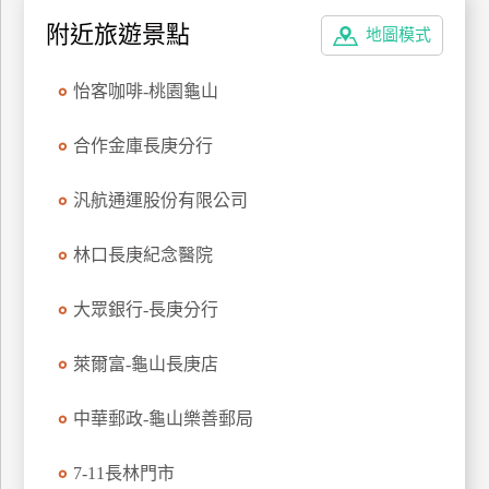
特
附近旅遊景點
地圖模式
色
民
怡客咖啡-桃園龜山
宿
合作金庫長庚分行
全
汎航通運股份有限公司
球
租
林口長庚紀念醫院
車
大眾銀行-長庚分行
網
紅
萊爾富-龜山長庚店
帶
你
中華郵政-龜山樂善郵局
玩
7-11長林門市