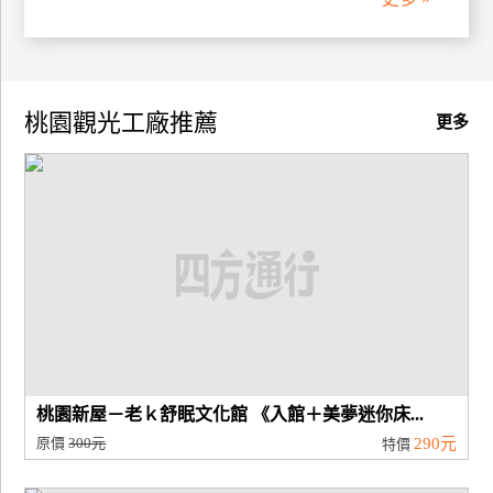
廠
商
合
桃園觀光工廠推薦
更多
作
旅
伴
計
劃
商
品
宣
桃園新屋－老ｋ舒眠文化館 《入館＋美夢迷你床...
傳
原價
300元
290元
特價