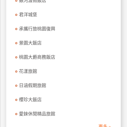
銀河渡假飯店
訂
房
君洋城堡
承攜行旅桃園復興
請
款
景園大飯店
收
據
桃園大爵商務飯店
合
作
花漾旅館
提
案
日涵假期旅館
飯
櫻珍大飯店
店
合
愛錸休閒精品旅館
作
更多 »