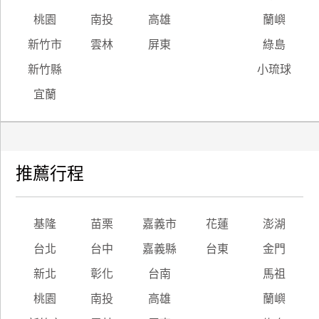
桃園
南投
高雄
蘭嶼
新竹市
雲林
屏東
綠島
新竹縣
小琉球
宜蘭
推薦行程
基隆
苗栗
嘉義市
花蓮
澎湖
台北
台中
嘉義縣
台東
金門
新北
彰化
台南
馬祖
桃園
南投
高雄
蘭嶼