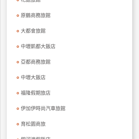
上
客
原鶴商務旅館
服
大都會旅館
紅
中壢凱都大飯店
利
查
亞都商務旅館
詢
中壢大飯店
訂
福隆假期旅店
房
Q&A
伊加伊時尚汽車旅館
國
育松園商旅
旅
卡