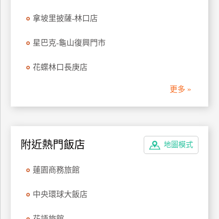
管
拿坡里披薩-林口店
理
星巴克-龜山復興門市
會
花蝶林口長庚店
員
帳
更多 »
戶
客
服
附近熱門飯店
地圖模式
聯
絡
蓮園商務旅館
單
中央環球大飯店
Line
線
花語旅館