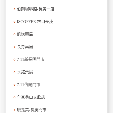
玩
伯朗咖啡館-長庚一店
樂
地
ISCOFFEE-林口長庚
圖
凱悅藥局
顧
客
服
長青藥局
務
7-11新長明門市
顧
客
水鈺藥局
滿
意
7-11信陽門市
度
全家龜山文欣店
訂
康是美-長庚門市
單