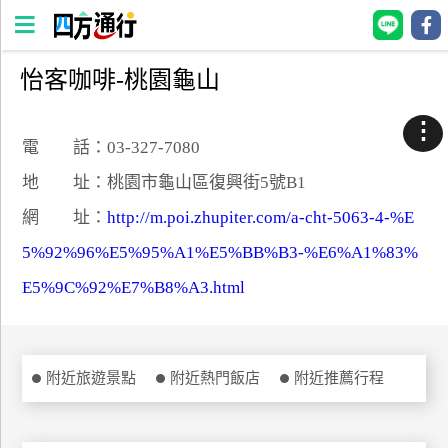
怡客咖啡-桃園龜山
四
方
⋮
通
電 話：03-327-7080
行
地 址：桃園市龜山區復興街5號B1
訂
網 址：
http://m.poi.zhupiter.com/a-cht-5063-4-%E
房
5%92%96%E5%95%A1%E5%BB%B3-%E6%A1%83%
E5%9C%92%E7%B8%A3.html
台
灣
訂
房
附近旅遊景點
附近熱門飯店
附近推薦行程
直接跟飯店訂房
HOT