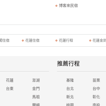
博客來民宿
閣住宿
花蓮住宿
花蓮行程
花蓮金
推薦行程
花蓮
澎湖
基隆
苗栗
台東
金門
台北
台中
馬祖
新北
彰化
蘭嶼
桃園
南投