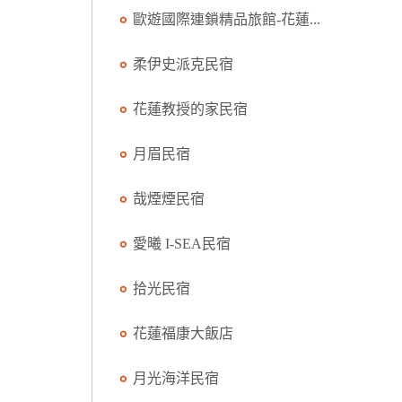
歐遊國際連鎖精品旅館-花蓮...
柔伊史派克民宿
花蓮教授的家民宿
月眉民宿
哉煙煙民宿
愛曦 I-SEA民宿
拾光民宿
花蓮福康大飯店
月光海洋民宿