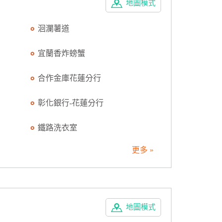
地圖模式
洄瀾薯道
宜蘭香炸螃蟹
合作金庫花蓮分行
彰化銀行-花蓮分行
鐵路洗衣室
更多 »
地圖模式