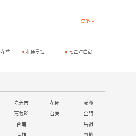
更多 »
針花季
花蓮景點
七星潭住宿
嘉義市
花蓮
澎湖
嘉義縣
台東
金門
台南
馬祖
高雄
蘭嶼