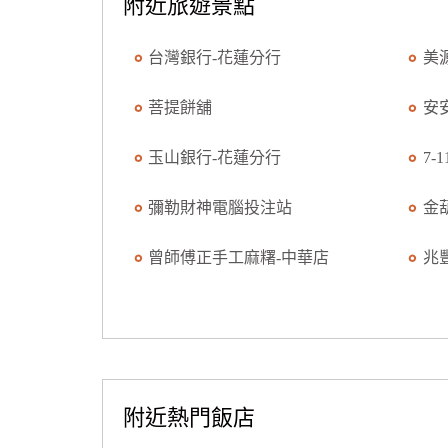
附近旅遊景點
台灣銀行-花蓮分行
美
菩提餅舖
安
玉山銀行-花蓮分行
7-
彌勒財神電腦投注站
金
曾師傅正手工麻糬-中華店
兆
附近熱門飯店