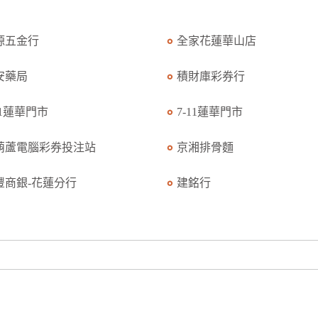
源五金行
全家花蓮華山店
安藥局
積財庫彩券行
11蓮華門市
7-11蓮華門市
葫蘆電腦彩券投注站
京湘排骨麵
豐商銀-花蓮分行
建銘行