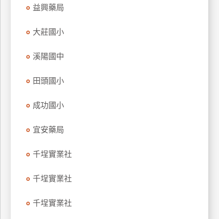
益興藥局
玩
樂
大莊國小
地
圖
溪陽國中
顧
客
田頭國小
服
務
成功國小
顧
宜安藥局
客
滿
千埕實業社
意
度
千埕實業社
千埕實業社
訂
單