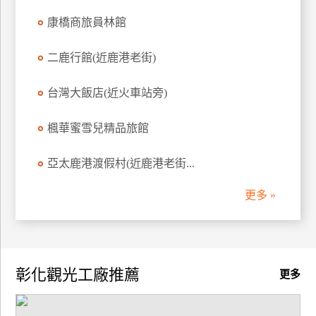
訂
康橋商旅員林館
房
二鹿行館(近鹿港老街)
請
台灣大飯店(近火車站旁)
款
收
楓華蜜雪兒精品旅館
據
合
亞太鹿港渡假村(近鹿港老街...
作
提
更多 »
案
飯
店
彰化觀光工廠推薦
更多
合
作