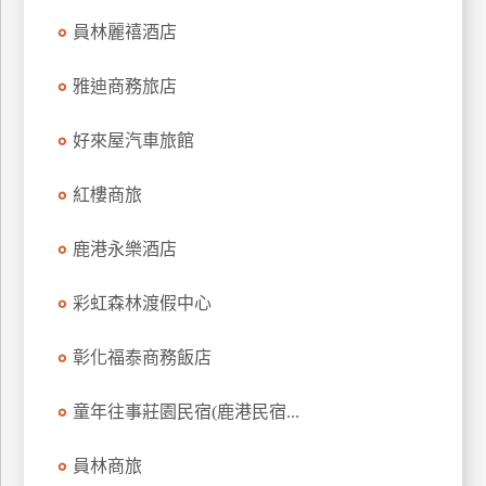
上
員林麗禧酒店
客
服
雅迪商務旅店
好來屋汽車旅館
紅
利
紅樓商旅
查
詢
鹿港永樂酒店
訂
彩虹森林渡假中心
房
Q&A
彰化福泰商務飯店
童年往事莊園民宿(鹿港民宿...
國
旅
員林商旅
卡