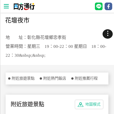
花壇夜市
四
方
⋮
通
地 址：彰化縣花壇鄉忠孝街
行
營業時間：星期三 19：00-22：00 星期日 18：00-
訂
22：30&nbsp;&nbsp;
房
台
附近旅遊景點
附近熱門飯店
附近推薦行程
灣
訂
房
附近旅遊景點
地圖模式
直接跟飯店訂房
HOT