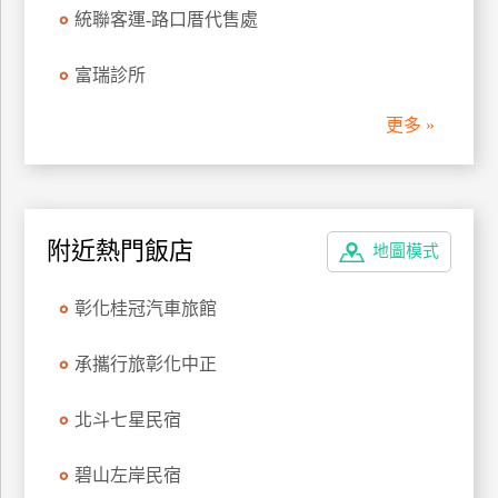
統聯客運-路口厝代售處
管
理
富瑞診所
更多 »
會
員
帳
戶
附近熱門飯店
地圖模式
客
彰化桂冠汽車旅館
服
聯
承攜行旅彰化中正
絡
單
北斗七星民宿
Line
碧山左岸民宿
線