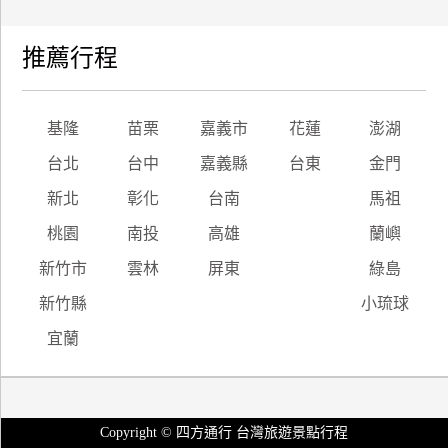
推薦行程
基隆
苗栗
嘉義市
花蓮
澎湖
台北
台中
嘉義縣
台東
金門
新北
彰化
台南
馬祖
桃園
南投
高雄
蘭嶼
新竹市
雲林
屏東
綠島
新竹縣
小琉球
宜蘭
Copyright © 四方通行 台灣旅遊景點行程