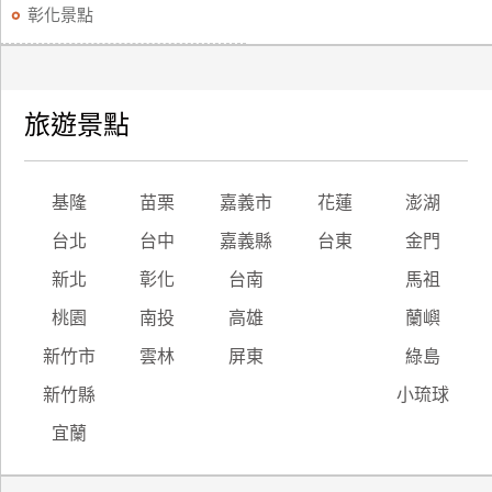
彰化景點
旅遊景點
基隆
苗栗
嘉義市
花蓮
澎湖
台北
台中
嘉義縣
台東
金門
新北
彰化
台南
馬祖
桃園
南投
高雄
蘭嶼
新竹市
雲林
屏東
綠島
新竹縣
小琉球
宜蘭