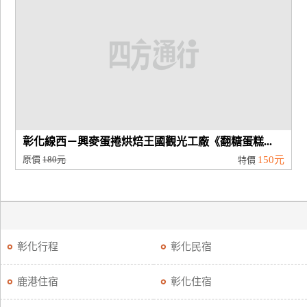
廠
商
合
作
旅
伴
彰化線西－興麥蛋捲烘焙王國觀光工廠《翻糖蛋糕...
計
原價
180元
150元
特價
劃
商
品
彰化行程
彰化民宿
宣
傳
鹿港住宿
彰化住宿