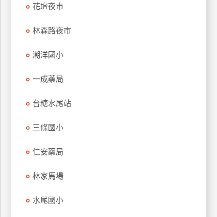
花壇夜市
特
色
林森路夜市
民
宿
潮洋國小
一成藥局
全
球
租
台糖水尾站
車
三條國小
網
仁安藥局
紅
帶
林家馬場
你
玩
水尾國小