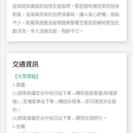
這如詩如畫般的自然生態區時，那迎面吹撫而來的徐徐
管
理
和風，及撲鼻而來的自然清香味，讓人身心舒暢、放鬆
不少。和著鳥語聲及蛙鳴聲將整著生態區陪襯地更加生
動活潑，令人流連忘返、陶醉不已。
會
員
帳
戶
交通資訊
客
【大眾運輸】
服
1.高鐵
聯
(1)搭乘高鐵至台中烏日站下車→轉搭南投客運(新埔里
絡
線)→至埔里車站下車→轉搭計程車→即可達桃米生態
單
村。
(2)搭乘高鐵至台中烏日站下車→轉搭台灣好行。
Line
2.台鐵
線