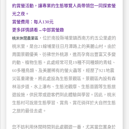
約賞螢活動，讓專業的生態導覽人員帶領您一同探索螢
玩
樂
光之夜。
地
賞螢費用：每人130元
圖
更多詳情請看
→
中部賞螢趣
，位於南投縣埔里鎮西南方約五公里處的
桃米休閒農業區
顧
客
桃米里，是台21線埔里往日月潭路上的美麗山村。由於
服
周圍景觀優美、彷彿世外桃源，進而孕育出豐富又多變
務
的動、植物生態。此處經常可見19種不同種類的青蛙、
60多種鳥類、及美麗稀有的螢火蟲等，經歷了921地震
顧
災區重建後，將此處設為生態景觀區。景觀區內設有森
客
林浴步道、水上瀑布、生態池觀摩、生態苗園等生態旅
滿
意
遊設施，供民眾或遊客們到此體驗與學習。因此，桃米
度
生態村可說是生態學習、賞鳥、賞花徜徉於大自然生態
之旅的最佳去處。
訂
您不妨利用休閒時間到此處觀遊一番，尤其當您置身於
單