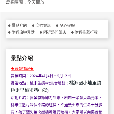
營業時間：全天開放
特
色
民
宿
景點介紹
交通資訊
貼心提醒
附近旅遊景點
附近熱門飯店
附近推薦行程
全
球
租
景點介紹
車
★賞螢情報★
賞螢
時間：2024年
4月4日～5月12日
網
桃源國小埔里鎮
賞螢地點：
桃米生態村
(
集合地點：
紅
桃米里桃米巷68號
帶
)
你
活動介紹：
賞螢季節即將到來，若想一睹螢火蟲光采，
玩
桃米生態村是個不錯的選擇，不過螢火蟲的生命十分脆
弱，為了避免螢火蟲棲地遭受破壞，大家可以向協會預