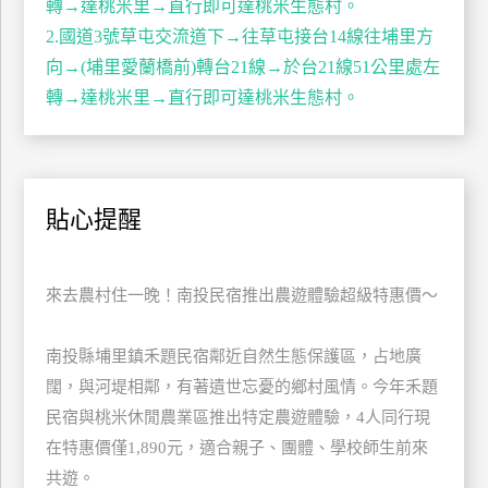
轉→達桃米里→直行即可達桃米生態村。
訂
2.國道3號草屯交流道下→往草屯接台14線往埔里方
房
向→(埔里愛蘭橋前)轉台21線→於台21線51公里處左
轉→達桃米里→直行即可達桃米生態村。
請
款
收
據
貼心提醒
合
作
提
來去農村住一晚！南投民宿推出農遊體驗超級特惠價～
案
南投縣埔里鎮禾題民宿鄰近自然生態保護區，占地廣
飯
闊，與河堤相鄰，有著遺世忘憂的鄉村風情。今年禾題
店
民宿與桃米休閒農業區推出特定農遊體驗，4人同行現
合
在特惠價僅1,890元，適合親子、團體、學校師生前來
作
共遊。