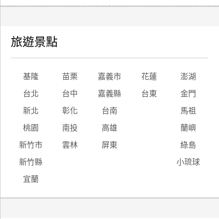
旅遊景點
基隆
苗栗
嘉義市
花蓮
澎湖
台北
台中
嘉義縣
台東
金門
新北
彰化
台南
馬祖
桃園
南投
高雄
蘭嶼
新竹市
雲林
屏東
綠島
新竹縣
小琉球
宜蘭