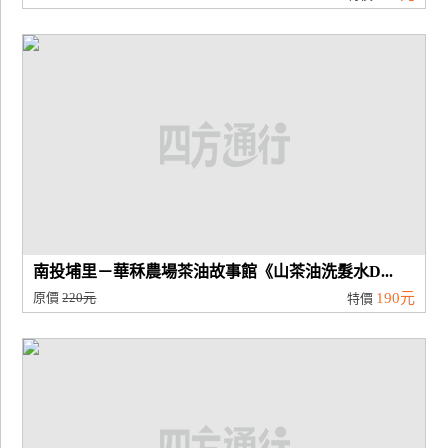
南投埔里－華秝農場茶油故事館《山茶油洗髮水D...
原價
220元
190元
特價