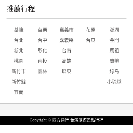
推薦行程
基隆
苗栗
嘉義市
花蓮
澎湖
台北
台中
嘉義縣
台東
金門
新北
彰化
台南
馬祖
桃園
南投
高雄
蘭嶼
新竹市
雲林
屏東
綠島
新竹縣
小琉球
宜蘭
Copyright © 四方通行 台灣旅遊景點行程