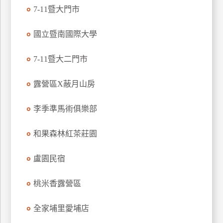
7-11暨大門市
國立暨南國際大學
7-11暨大二門市
露營區X蔽月山房
李季準馬術俱樂部
和果森林紅茶莊園
盧園民宿
桃米香露營區
全家埔里愛埔店