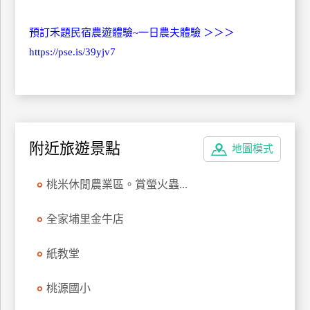
廠
預訂禾題民宿農遊體驗~一日農夫體驗 ＞＞＞
商
https://pse.is/39yjv7
合
作
旅
伴
附近旅遊景點
地圖模式
計
劃
桃米休閒農業區。賞螢火蟲...
全家埔里金牛店
商
品
紙教堂
宣
傳
桃源國小