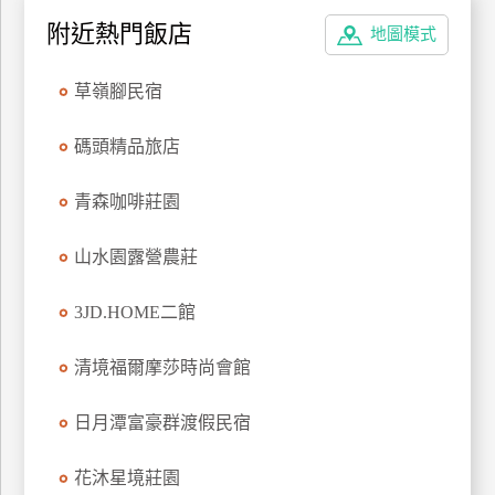
附近熱門飯店
地圖模式
草嶺腳民宿
碼頭精品旅店
青森咖啡莊園
山水園露營農莊
3JD.HOME二館
清境福爾摩莎時尚會館
日月潭富豪群渡假民宿
花沐星境莊園