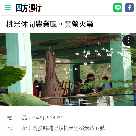
桃米休閒農業區。賞螢火蟲
四
方
⋮
通
行
訂
房
台
灣
訂
房
電 話：(049)2918935
直接跟飯店訂房
HOT
地 址：南投縣埔里鎮桃米里桃米巷37號