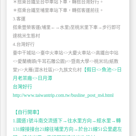
＊搭乘台鐵至台中車站下車，轉搭台灣好行。
上
＊搭乘台鐵至埔里車站下車，轉搭客運前往。
客
3.客運
服
搭乘豐榮客運(埔里←→水里)至桃米里下車→步行即可
達桃米生態村
紅
4.台灣好行
利
臺中干城站<>臺中火車站<>大慶火車站<>高鐵台中站
查
<>愛蘭橋頭(牛耳石雕公園)<>暨南大學<>桃米坑(紙教
詢
【假日<>魚池<>日
堂)<>大雁(澀水社區)<>九族文化村
月老茶廠<>日月潭
訂
台灣好行
房
http://www.taiwantrip.com.tw/busline_post_m4.html
Q&A
【自行開車】
國
1.國道1號斗南交流道下→往水里方向→經水里→轉
旅
131線接接台21線往埔里方向→於台21線51公里處左
卡