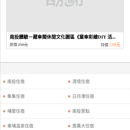
南投體驗－藏傘閣休閒文化園區《童傘彩繪DIY 活...
原價
250元
239元
特價
南投住宿
清境住宿
集集住宿
日月潭住宿
埔里住宿
南投景點
東埔溫泉住宿
奧萬大住宿