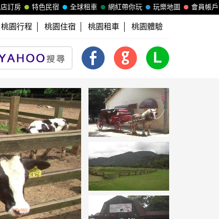
飯店訂房
特色民宿
全球租車
網紅帶你玩
玩樂地圖
會員帳戶
桃園行程
桃園住宿
桃園租車
桃園體驗