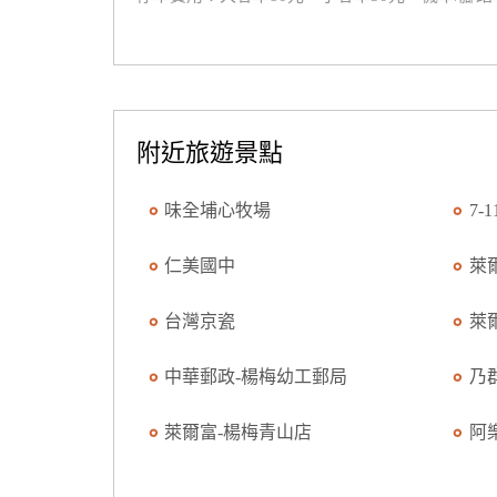
附近旅遊景點
味全埔心牧場
7-
仁美國中
萊
台灣京瓷
萊
中華郵政-楊梅幼工郵局
乃
萊爾富-楊梅青山店
阿