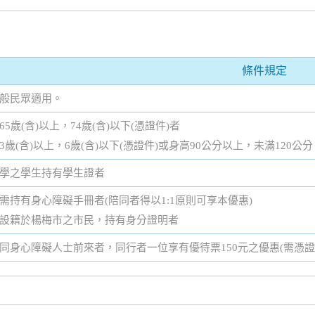
條件規定
般民眾適用。
65歲(含)以上，74歲(含)以下(憑證件)者
3歲(含)以上，6歲(含)以下(憑證件)或身高90公分以上，未滿120公分
學之學生持有學生證者
需持有身心障礙手冊者(陪同者得以1:1原則可享本優惠)
設籍於楊梅市之市民，持有身分證明者
同身心障礙人士前來者，同行者一位享有優待票150元之優惠(需憑證