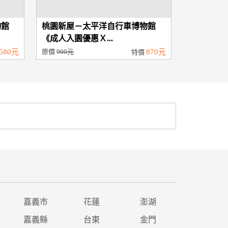
物館
桃園新屋－太平洋自行車博物館
《成人入園優惠Ｘ...
580元
原價
900元
870元
特價
嘉義市
花蓮
澎湖
嘉義縣
台東
金門