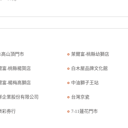
11高山頂門市
萊爾富-桃縣幼獅店
爾富-桃縣楊賀店
白木屋品牌文化館
爾富-楊梅高獅店
中油獅子王站
群企業股份有限公司
台灣京瓷
樂彩券行
7-11蓮花門市