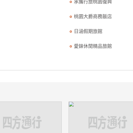
承攜行旅桃園復興
桃園大爵商務飯店
日涵假期旅館
愛錸休閒精品旅館