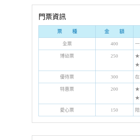
門票資訊
票 種
金 額
全票
400
一
博幼票
250
★
★
優待票
300
在
特惠票
200
★
★
愛心票
150
陪