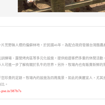
一片荒野無人煙的偏僻林地，於民國46年，為配合政府發展台灣酪農
能訓練場、露營烤肉區等多元化設施，提供給遊客們多重的休閒活動
多人可進一步了解有關於乳牛的世界。另外，牧場內也有販賣新鮮的
下您珍貴的足跡。牧場內的設施及四周風景，如此的美麗宜人，尤其
無比。
5.pse.is/387b7s