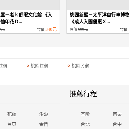
屋－老ｋ舒眠文化館 《入
桃園新屋－太平洋自行車博
恤印花Ｄ...
《成人入園優惠Ｘ...
0元
340元
原價
600元
特價
特價
住宿
桃園住宿
桃園民宿
推薦行程
花蓮
澎湖
基隆
苗栗
台東
金門
台北
台中