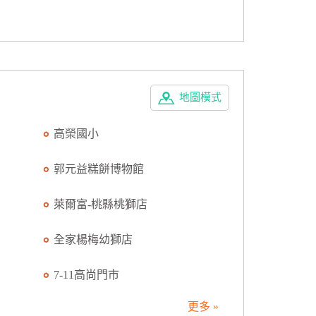
地圖模式
高榮國小
郭元益糕餅博物館
萊爾富-桃縣桃獅店
全家楊梅幼獅店
7-11高尚門市
更多 »