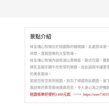
景點介紹
味全埔心牧場位於桃園縣的楊梅鎮，此處原本是
休閒、渡假遊樂的大型牧場。
味全埔心牧場內設有湖山景緻區、歐式花園、體
擠乳及親手餵牛吃牧草的樂趣，從此過程中讓更
的美食風味。
若是您有空來到桃園，別忘了順道到此觀遊、留
風迎來的青草香味撲鼻而至，令人身心為之舒暢
桃園租車好便利1488元起 >>>>
https://user7365