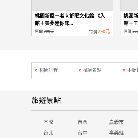
桃園新屋－老ｋ舒眠文化館 《入
桃園新
館＋美夢迷你床...
館＋Ｔ
原價
300元
290元
原價
35
特價
桃園行程
桃園景點
中壢
旅遊景點
基隆
苗栗
嘉義市
台北
台中
嘉義縣