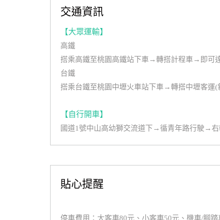
交通資訊
【大眾運輸】
高鐵
搭乘高鐵至桃園高鐵站下車→轉搭計程車→即可
台鐵
搭乘台鐵至桃園中壢火車站下車→轉搭中壢客運(
【自行開車】
國道1號中山高幼獅交流道下→循青年路行駛→
貼心提醒
停車費用：大客車80元、小客車50元、機車/腳踏