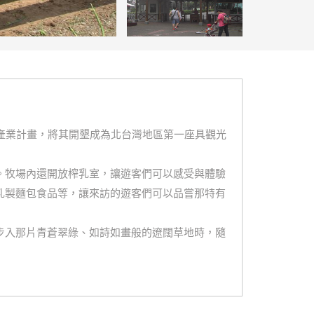
產業計畫，將其開墾成為北台灣地區第一座具觀光
。牧場內還開放榨乳室，讓遊客們可以感受與體驗
乳製麵包食品等，讓來訪的遊客們可以品嘗那特有
步入那片青蒼翠綠、如詩如畫般的遼闊草地時，隨