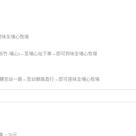
達味全埔心牧場
新竹-埔心)→至埔心站下車→即可到味全埔心牧場
右轉至幼一路→至幼獅路直行→即可達味全埔心牧場
車、30元