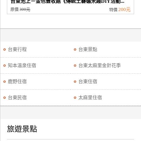
台東池上－金色豐收館《傳統土礱碾米趣DIY活動...
原價
300元
200元
特價
台東行程
台東景點
知本溫泉住宿
台東太麻里金針花季
鹿野住宿
台東住宿
台東民宿
太麻里住宿
旅遊景點