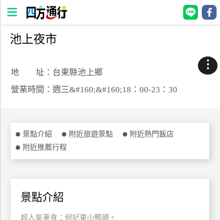
池上夜市
四
方
⋮
通
地 址：台東縣池上鄉
行
營業時間：週三&#160;&#160;18：00-23：30
訂
房
景點介紹
附近旅遊景點
附近熱門飯店
台
附近推薦行程
灣
訂
房
景點介紹
直接跟飯店訂房
HOT
超人氣美食：何記東山鴨頭。