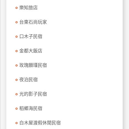
訂
樂知旅店
房
台東石尚玩家
請
口木子民宿
款
收
金都大飯店
據
玫瑰願瑾民宿
合
作
提
夜泊民宿
案
光的影子民宿
飯
店
稻鄉海民宿
合
作
白木屋渡假休閒民宿