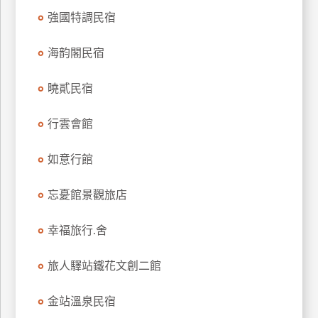
上
強國特調民宿
客
服
海韵閣民宿
曉貳民宿
紅
利
行雲會館
查
詢
如意行館
忘憂館景觀旅店
訂
房
幸福旅行.舍
Q&A
旅人驛站鐵花文創二館
國
旅
金站溫泉民宿
卡