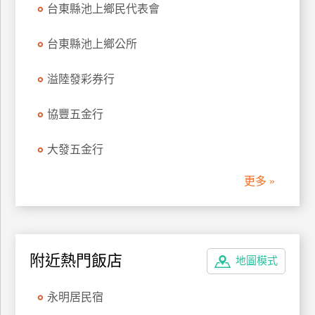
台東縣池上鄉民代表會
管
理
台東縣池上鄉公所
溢陸發彩券行
會
員
協豐五金行
帳
戶
大發五金行
客
更多 »
服
聯
絡
單
附近熱門飯店
地圖模式
Line
永明居民宿
線