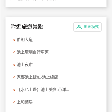
特
色
民
宿
附近旅遊景點
地圖模式
伯朗大道
全
球
池上環圳自行車道
租
車
池上夜市
網
家鄉池上飯包-池上總店
紅
帶
【水也上遊】池上美食-芭洋...
你
玩
上和藥局