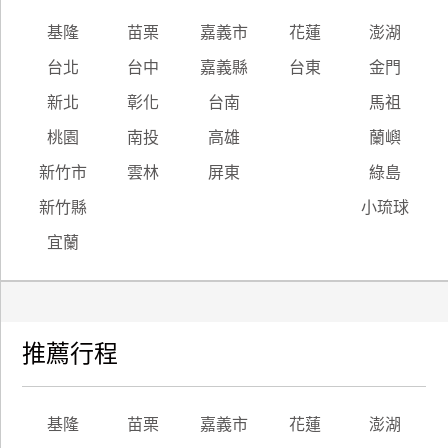
基隆
苗栗
嘉義市
花蓮
澎湖
台北
台中
嘉義縣
台東
金門
新北
彰化
台南
馬祖
桃園
南投
高雄
蘭嶼
新竹市
雲林
屏東
綠島
新竹縣
小琉球
宜蘭
推薦行程
基隆
苗栗
嘉義市
花蓮
澎湖