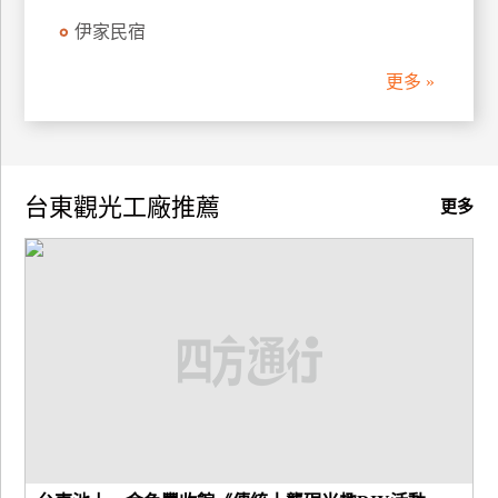
伊家民宿
廠
商
更多 »
合
作
旅
台東觀光工廠推薦
更多
伴
計
劃
商
品
宣
傳