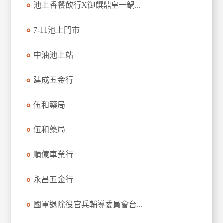
池上香餐飲行X御饌鼎皇一鍋...
玩
樂
7-11池上門市
地
圖
中油池上站
顧
客
建成五金行
服
務
伍和藥局
顧
伍和藥局
客
滿
順億車業行
意
度
永昌五金行
國軍退除役官兵輔導委員會台...
訂
單