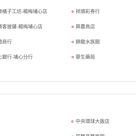
康橘子工坊-楊梅埔心店
祥順彩券行
勝客披薩-楊梅埔心店
興農鳥店
億商行
錦龍水族館
化銀行-埔心分行
華生藥局
中央環球大飯店