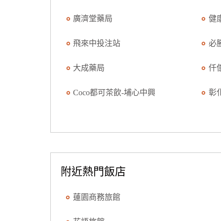
廣濟堂藥局
健
飛來中投注站
必
大成藥局
仟
Coco都可茶飲-埔心中興
彰
附近熱門飯店
蓮園商務旅館