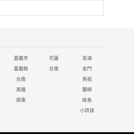
嘉義市
花蓮
澎湖
嘉義縣
台東
金門
台南
馬祖
高雄
蘭嶼
屏東
綠島
小琉球