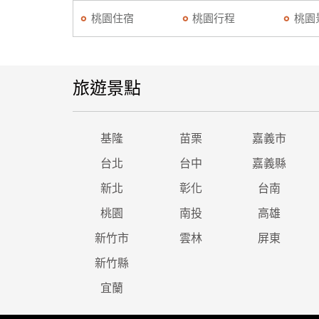
桃園住宿
桃園行程
桃園
旅遊景點
基隆
苗栗
嘉義市
台北
台中
嘉義縣
新北
彰化
台南
桃園
南投
高雄
新竹市
雲林
屏東
新竹縣
宜蘭