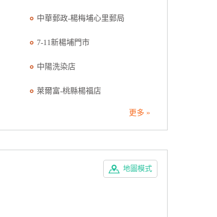
中華郵政-楊梅埔心里郵局
7-11新楊埔門市
中陽洗染店
萊爾富-桃縣楊福店
更多 »
地圖模式