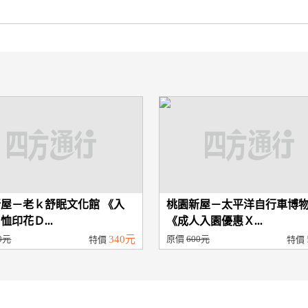
屋－老ｋ舒眠文化館 《入
桃園新屋－太平洋自行車博
恤印花Ｄ...
《成人入園優惠Ｘ...
0元
340元
原價
600元
特價
特價