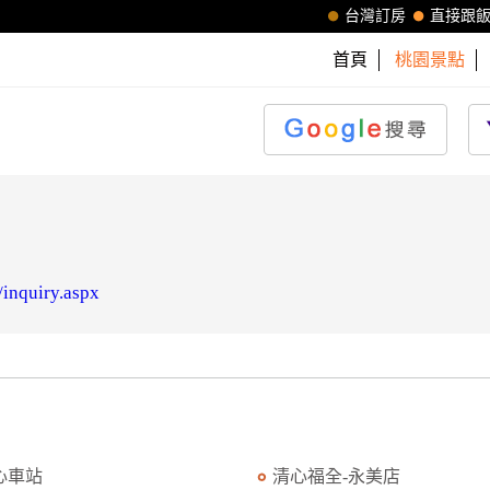
台灣訂房
直接跟
首頁
桃園景點
/inquiry.aspx
心車站
清心福全-永美店