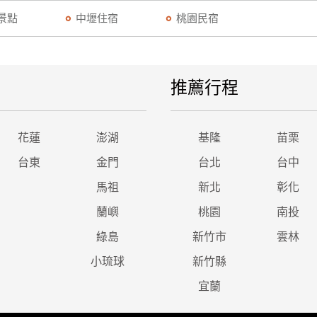
景點
中壢住宿
桃園民宿
推薦行程
花蓮
澎湖
基隆
苗栗
台東
金門
台北
台中
馬祖
新北
彰化
蘭嶼
桃園
南投
綠島
新竹市
雲林
小琉球
新竹縣
宜蘭