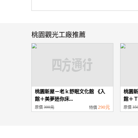
桃園觀光工廠推薦
桃園新屋－老ｋ舒眠文化館 《入
桃園新
館＋美夢迷你床...
館＋Ｔ
原價
300元
290元
原價
35
特價