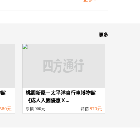
更多
物館
桃園新屋－太平洋自行車博物館
《成人入園優惠Ｘ...
580元
原價
900元
870元
特價