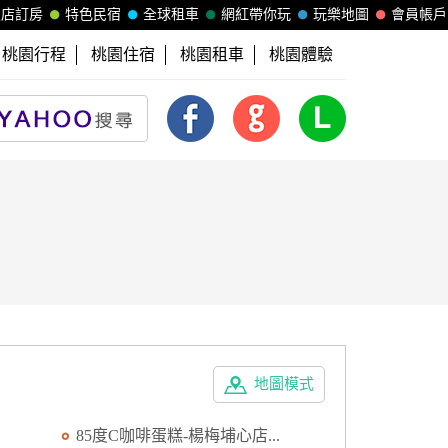
飯店訂房
特色民宿
全球租車
網紅帶你玩
玩樂地圖
會員帳戶
桃園行程
桃園住宿
桃園租車
桃園體驗
地圖模式
85度C咖啡蛋糕-楊梅埔心店...