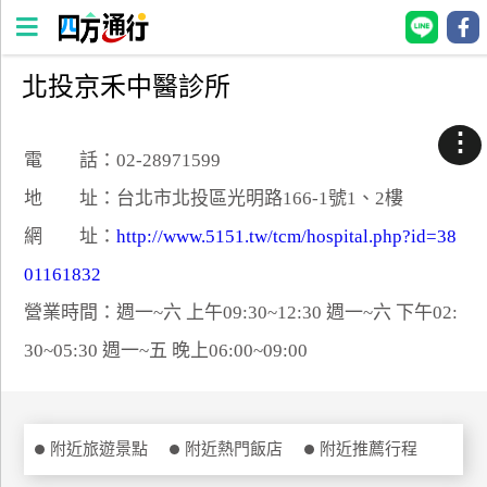
北投京禾中醫診所
四
方
⋮
通
電 話：02-28971599
行
地 址：台北市北投區光明路166-1號1、2樓
訂
網 址：
http://www.5151.tw/tcm/hospital.php?id=38
房
01161832
營業時間：週一~六 上午09:30~12:30 週一~六 下午02:
台
灣
30~05:30 週一~五 晚上06:00~09:00
訂
房
直接跟飯店訂房
附近旅遊景點
附近熱門飯店
附近推薦行程
HOT