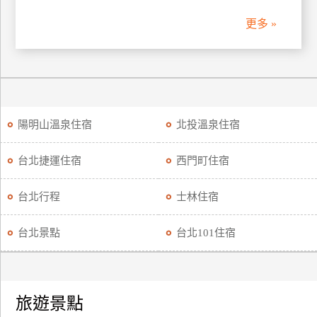
更多 »
廠
商
合
作
陽明山溫泉住宿
北投溫泉住宿
旅
伴
台北捷運住宿
西門町住宿
計
劃
台北行程
士林住宿
商
台北景點
台北101住宿
品
宣
傳
旅遊景點