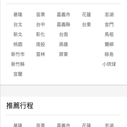
基隆
苗栗
嘉義市
花蓮
澎湖
台北
台中
嘉義縣
台東
金門
新北
彰化
台南
馬祖
桃園
南投
高雄
蘭嶼
新竹市
雲林
屏東
綠島
新竹縣
小琉球
宜蘭
推薦行程
基隆
苗栗
嘉義市
花蓮
澎湖