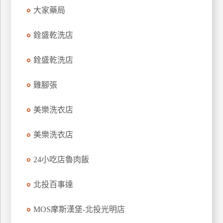
大家藥局
玩
樂
銓盛乾洗店
地
圖
銓盛乾洗店
顧
客
雞腳張
服
務
美樂洗衣店
顧
美樂洗衣店
客
滿
24小吃店魯肉飯
意
度
北投百事達
MOS摩斯漢堡-北投光明店
訂
單