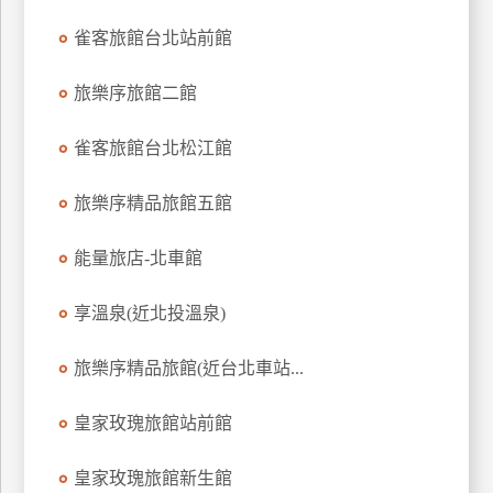
上
雀客旅館台北站前館
客
服
旅樂序旅館二館
雀客旅館台北松江館
紅
利
旅樂序精品旅館五館
查
詢
能量旅店-北車館
訂
享溫泉(近北投溫泉)
房
Q&A
旅樂序精品旅館(近台北車站...
皇家玫瑰旅館站前館
國
旅
皇家玫瑰旅館新生館
卡