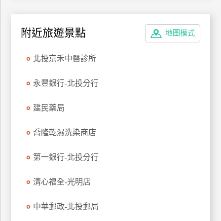
特
色
附近旅遊景點
地圖模式
民
宿
北投京禾中醫診所
全
永豐銀行-北投分行
球
租
建民藥局
車
喬隆乾濕洗染商店
網
第一銀行-北投分行
紅
帶
清心福全-光明店
你
玩
中華郵政-北投郵局