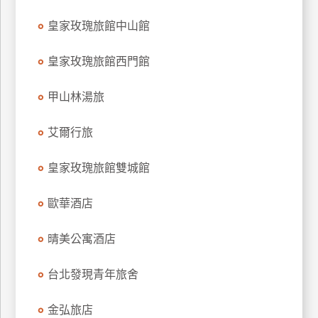
訂
皇家玫瑰旅館中山館
房
皇家玫瑰旅館西門館
請
甲山林湯旅
款
收
據
艾爾行旅
合
皇家玫瑰旅館雙城館
作
提
案
歐華酒店
晴美公寓酒店
飯
店
台北發現青年旅舍
合
作
金弘旅店