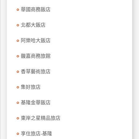
上
華國商務飯店
客
服
北都大飯店
阿樂哈大飯店
紅
利
馥嘉商務旅館
查
詢
香草藝術旅店
訂
集好旅店
房
Q&A
基隆金華飯店
東岸之星精品旅店
國
旅
享住旅店-基隆
卡