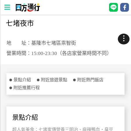
七堵夜市
四
方
⋮
通
地 址：基隆市七堵區祟智街
行
營業時間：15:00-23:30（各店家營業時間不同）
訂
房
景點介紹
附近旅遊景點
附近熱門飯店
台
附近推薦行程
灣
訂
房
景點介紹
直接跟飯店訂房
HOT
超人氣美食：七堵家傳營養三明治、麻辣鴨血‧臭豆