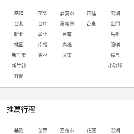
廠
基隆
苗栗
嘉義市
花蓮
澎湖
商
台北
台中
嘉義縣
台東
金門
合
作
新北
彰化
台南
馬祖
桃園
南投
高雄
蘭嶼
旅
新竹市
雲林
屏東
綠島
伴
新竹縣
小琉球
計
劃
宜蘭
商
品
推薦行程
宣
傳
基隆
苗栗
嘉義市
花蓮
澎湖