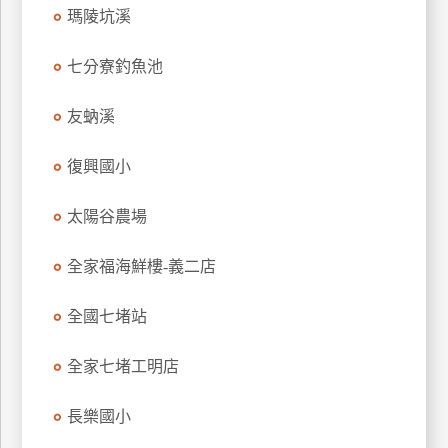
瑪陵坑溪
玩
樂
七分寮釣魚池
地
圖
友蚋溪
顧
客
復興國小
服
務
太陽谷農場
顧
全家福海鮮樓-義二店
客
滿
全國七堵站
意
度
全家七堵工明店
長樂國小
訂
單