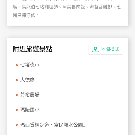
腐、烏龍伯七堵咖哩麵、阿美魯肉飯、海苔香雞排、七
特
色
堵臭粿仔條。
民
宿
附近旅遊景點
地圖模式
全
球
租
七堵夜市
車
大德廟
網
芳裕農場
紅
帶
瑪陵國小
你
玩
瑪西賞桐步道．富民親水公園...