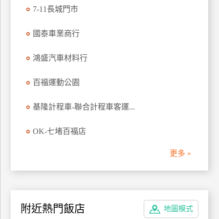
7-11長城門市
管
理
國泰車業商行
會
鴻盛汽車材料行
員
帳
百福運動公園
戶
基隆計程車-聯合計程車客運...
客
OK-七堵百福店
服
聯
更多 »
絡
單
Line
附近熱門飯店
地圖模式
線