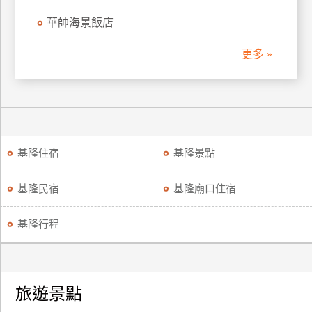
訂
華帥海景飯店
房
更多 »
請
款
收
據
基隆住宿
基隆景點
合
作
提
基隆民宿
基隆廟口住宿
案
基隆行程
飯
店
合
旅遊景點
作