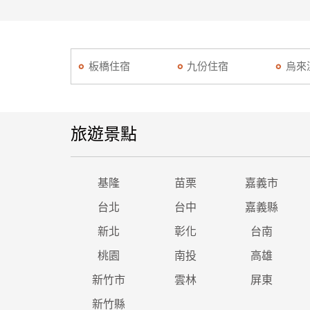
板橋住宿
九份住宿
烏來
旅遊景點
基隆
苗栗
嘉義市
台北
台中
嘉義縣
新北
彰化
台南
桃園
南投
高雄
新竹市
雲林
屏東
新竹縣