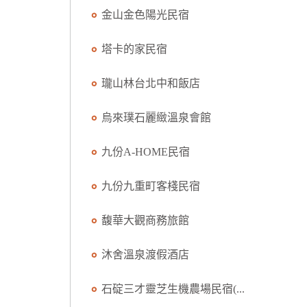
金山金色陽光民宿
塔卡的家民宿
瓏山林台北中和飯店
烏來璞石麗緻溫泉會館
九份A-HOME民宿
九份九重町客棧民宿
馥華大觀商務旅館
沐舍溫泉渡假酒店
石碇三才靈芝生機農場民宿(...