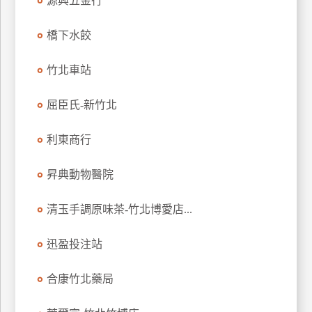
源興五金行
玩
樂
橋下水餃
地
圖
竹北車站
顧
屈臣氏-新竹北
客
服
務
利東商行
昇典動物醫院
顧
客
清玉手調原味茶-竹北博愛店...
滿
意
迅盈投注站
度
合康竹北藥局
訂
單