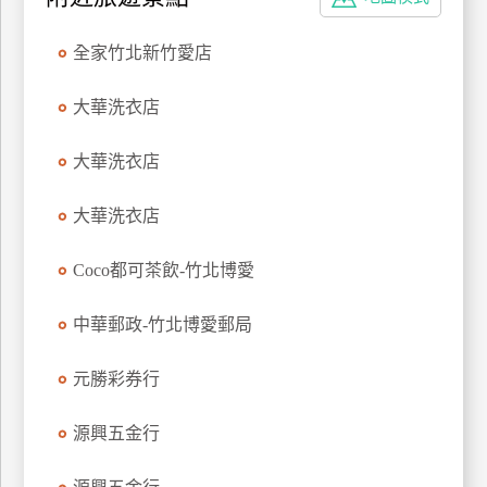
特
色
全家竹北新竹愛店
民
宿
大華洗衣店
大華洗衣店
全
球
大華洗衣店
租
車
Coco都可茶飲-竹北博愛
中華郵政-竹北博愛郵局
網
紅
元勝彩券行
帶
你
源興五金行
玩