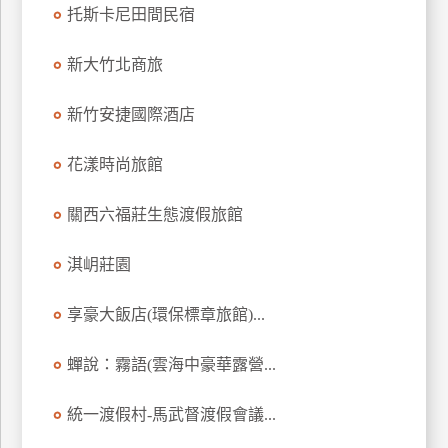
托斯卡尼田間民宿
上
客
新大竹北商旅
服
新竹安捷國際酒店
紅
利
花漾時尚旅館
查
詢
關西六福莊生態渡假旅館
淇岄莊園
訂
房
享豪大飯店(環保標章旅館)...
Q&A
蟬說：霧語(雲海中豪華露營...
國
統一渡假村-馬武督渡假會議...
旅
卡