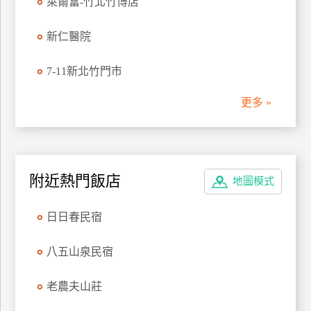
萊爾富-竹北竹博店
管
理
新仁醫院
7-11新北竹門市
會
員
更多 »
帳
戶
客
附近熱門飯店
地圖模式
服
聯
日日春民宿
絡
單
八五山泉民宿
老農夫山莊
Line
線