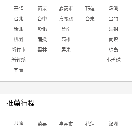
基隆
苗栗
嘉義市
花蓮
澎湖
廠
台北
台中
嘉義縣
台東
金門
商
合
新北
彰化
台南
馬祖
作
桃園
南投
高雄
蘭嶼
新竹市
雲林
屏東
綠島
旅
新竹縣
小琉球
伴
計
宜蘭
劃
商
推薦行程
品
宣
傳
基隆
苗栗
嘉義市
花蓮
澎湖