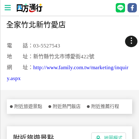
全家竹北新竹愛店
四
方
⋮
通
電 話：03-5527543
行
地 址：新竹縣竹北市博愛街422號
訂
網 址：
http://www.family.com.tw/marketing/inquir
房
y.aspx
台
灣
訂
附近旅遊景點
附近熱門飯店
附近推薦行程
房
直接跟飯店訂房
HOT
附近旅遊景點
地圖模式