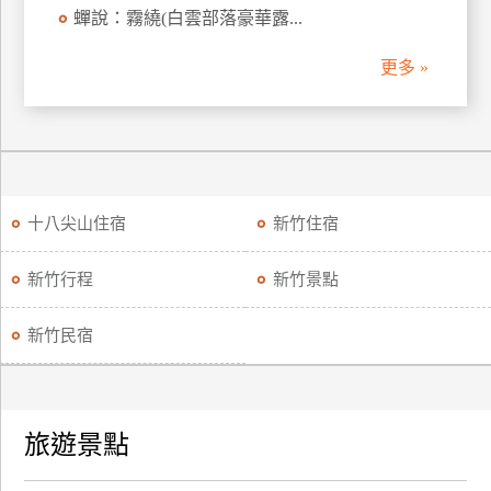
蟬說：霧繞(白雲部落豪華露...
訂
房
更多 »
請
款
收
據
十八尖山住宿
新竹住宿
合
作
新竹行程
新竹景點
提
案
新竹民宿
飯
店
合
旅遊景點
作