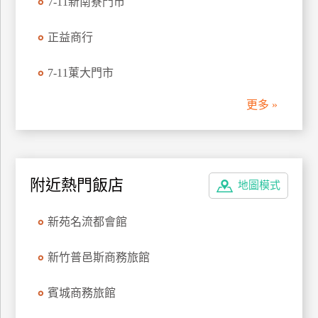
7-11新南寮門市
管
理
正益商行
7-11菄大門市
會
員
更多 »
帳
戶
客
附近熱門飯店
地圖模式
服
聯
新苑名流都會館
絡
單
新竹普邑斯商務旅館
賓城商務旅館
Line
線