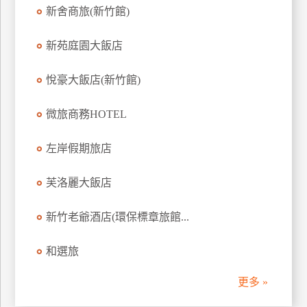
新舍商旅(新竹館)
訂
房
新苑庭園大飯店
請
悅豪大飯店(新竹館)
款
收
微旅商務HOTEL
據
左岸假期旅店
合
作
提
芙洛麗大飯店
案
新竹老爺酒店(環保標章旅館...
飯
和選旅
店
合
更多 »
作