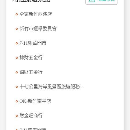
特
色
全家新竹西濱店
民
宿
新竹市選舉委員會
7-11聖華門市
全
球
錦財五金行
租
車
錦財五金行
十七公里海岸風景區旅遊服務...
網
紅
OK-新竹南平店
帶
你
財金旺商行
玩