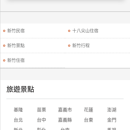
廠
商
合
新竹民宿
十八尖山住宿
作
新竹景點
新竹行程
旅
伴
新竹住宿
計
劃
旅遊景點
商
品
宣
基隆
苗栗
嘉義市
花蓮
澎湖
傳
台北
台中
嘉義縣
台東
金門