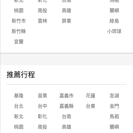
新北
彰化
台南
馬祖
桃園
南投
高雄
蘭嶼
新竹市
雲林
屏東
綠島
新竹縣
小琉球
宜蘭
推薦行程
基隆
苗栗
嘉義市
花蓮
澎湖
台北
台中
嘉義縣
台東
金門
新北
彰化
台南
馬祖
桃園
南投
高雄
蘭嶼