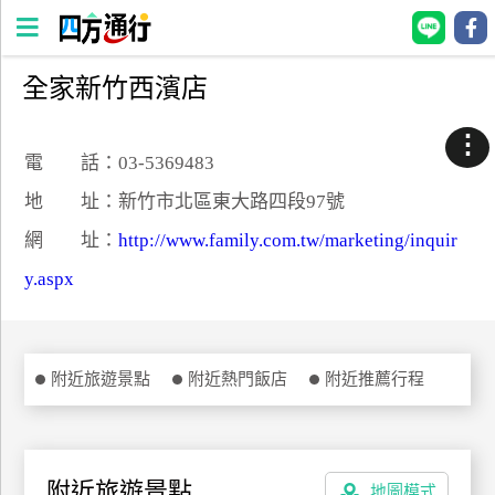
全家新竹西濱店
四
方
⋮
通
電 話：03-5369483
行
地 址：新竹市北區東大路四段97號
訂
網 址：
http://www.family.com.tw/marketing/inquir
房
y.aspx
台
灣
訂
附近旅遊景點
附近熱門飯店
附近推薦行程
房
直接跟飯店訂房
HOT
附近旅遊景點
地圖模式