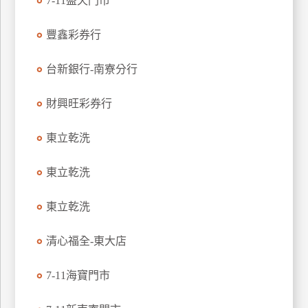
7-11盛天門市
玩
樂
豐鑫彩券行
地
圖
台新銀行-南寮分行
顧
財興旺彩券行
客
服
務
東立乾洗
東立乾洗
顧
客
東立乾洗
滿
意
清心福全-東大店
度
7-11海寶門市
訂
單