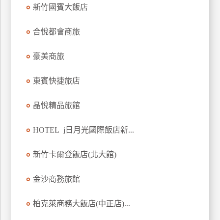
新竹國賓大飯店
上
客
合悅都會商旅
服
豪美商旅
紅
利
東賓快捷旅店
查
詢
晶悅精品旅館
HOTEL j日月光國際飯店新...
訂
房
新竹卡爾登飯店(北大館)
Q&A
金沙商務旅館
國
柏克萊商務大飯店(中正店)...
旅
卡