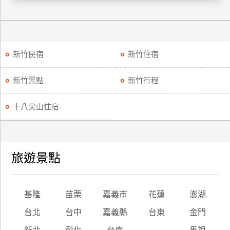
廠
商
合
新竹民宿
新竹住宿
作
新竹景點
新竹行程
旅
伴
十八尖山住宿
計
劃
旅遊景點
商
品
宣
基隆
苗栗
嘉義市
花蓮
澎湖
傳
台北
台中
嘉義縣
台東
金門