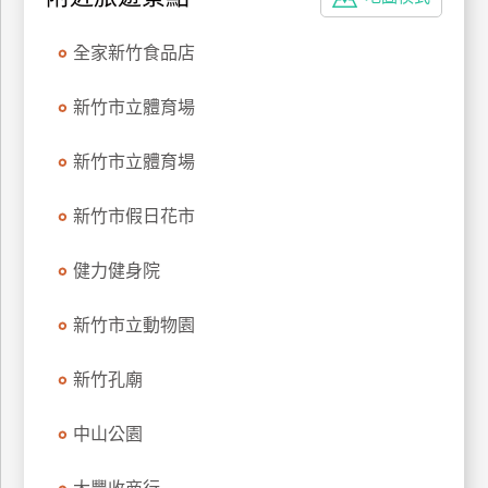
特
色
全家新竹食品店
民
宿
新竹市立體育場
新竹市立體育場
全
球
新竹市假日花市
租
車
健力健身院
新竹市立動物園
網
紅
新竹孔廟
帶
你
中山公園
玩