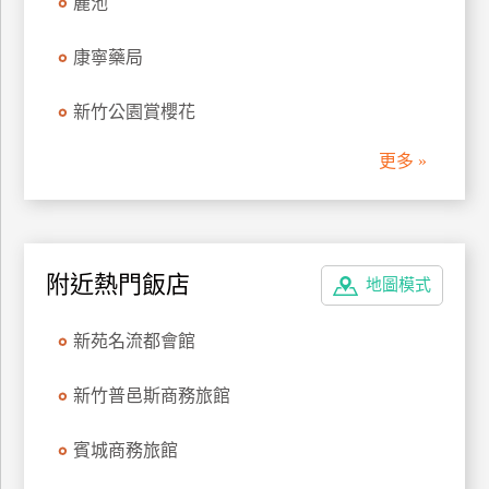
麗池
管
理
康寧藥局
新竹公園賞櫻花
會
員
更多 »
帳
戶
客
附近熱門飯店
地圖模式
服
聯
新苑名流都會館
絡
單
新竹普邑斯商務旅館
賓城商務旅館
Line
線