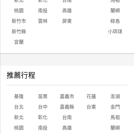
新北
彰化
台南
馬祖
桃園
南投
高雄
蘭嶼
新竹市
雲林
屏東
綠島
新竹縣
小琉球
宜蘭
推薦行程
基隆
苗栗
嘉義市
花蓮
澎湖
台北
台中
嘉義縣
台東
金門
新北
彰化
台南
馬祖
桃園
南投
高雄
蘭嶼