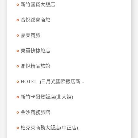
新竹國賓大飯店
上
客
合悅都會商旅
服
豪美商旅
紅
利
東賓快捷旅店
查
詢
晶悅精品旅館
HOTEL j日月光國際飯店新...
訂
房
新竹卡爾登飯店(北大館)
Q&A
金沙商務旅館
國
柏克萊商務大飯店(中正店)...
旅
卡