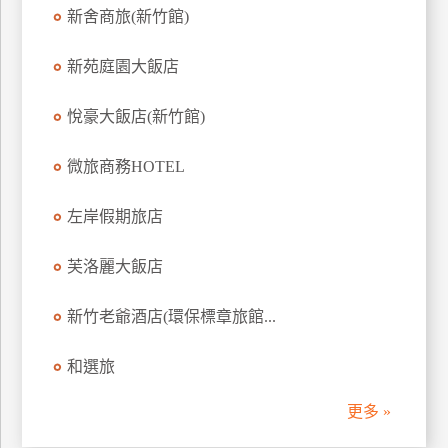
新舍商旅(新竹館)
訂
房
新苑庭園大飯店
請
悅豪大飯店(新竹館)
款
收
微旅商務HOTEL
據
左岸假期旅店
合
作
提
芙洛麗大飯店
案
新竹老爺酒店(環保標章旅館...
飯
和選旅
店
合
更多 »
作