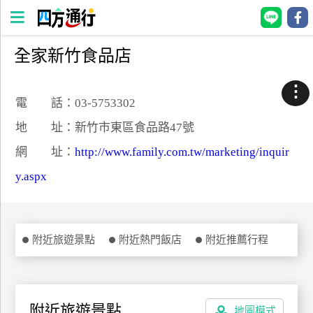
全家新竹食品店
四
方
⋮
通
電 話：03-5753302
行
地 址：新竹市東區食品路47號
訂
網 址：
http://www.family.com.tw/marketing/inquir
房
y.aspx
台
灣
訂
附近旅遊景點
附近熱門飯店
附近推薦行程
房
直接跟飯店訂房
HOT
附近旅遊景點
地圖模式