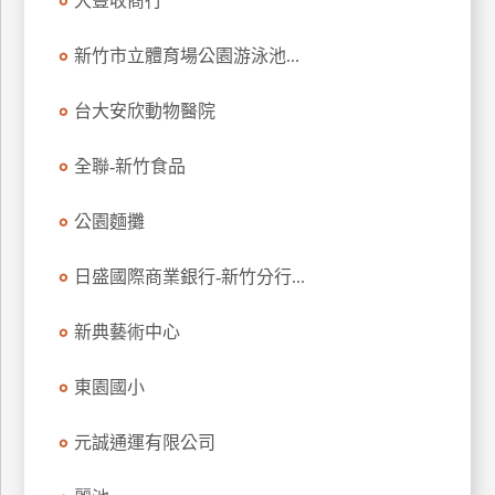
大豐收商行
玩
樂
新竹市立體育場公園游泳池...
地
圖
台大安欣動物醫院
顧
全聯-新竹食品
客
服
務
公園麵攤
日盛國際商業銀行-新竹分行...
顧
客
新典藝術中心
滿
意
東園國小
度
元誠通運有限公司
訂
單