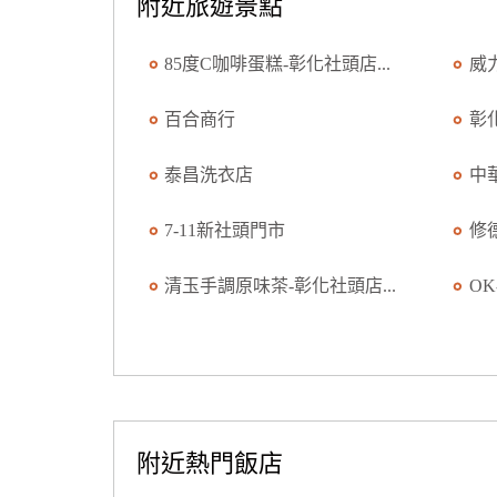
附近旅遊景點
85度C咖啡蛋糕-彰化社頭店...
威
百合商行
彰
泰昌洗衣店
中
7-11新社頭門市
修
清玉手調原味茶-彰化社頭店...
O
附近熱門飯店