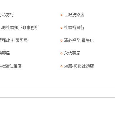
力彩券行
世紀洗染店
化縣社頭鄉戶政事務所
社頭裕昌行
華郵政-社頭郵局
清心福全-員集店
德藥局
永信藥局
K-社頭仁雅店
50嵐-彰化社頭店