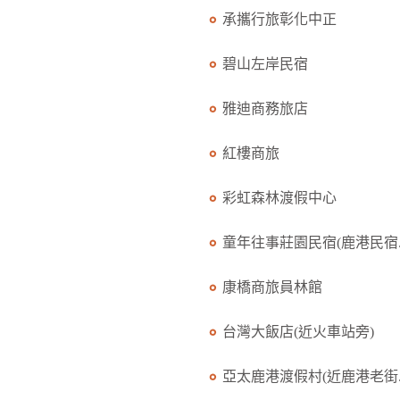
承攜行旅彰化中正
碧山左岸民宿
雅迪商務旅店
紅樓商旅
彩虹森林渡假中心
童年往事莊園民宿(鹿港民宿..
康橋商旅員林館
台灣大飯店(近火車站旁)
亞太鹿港渡假村(近鹿港老街..