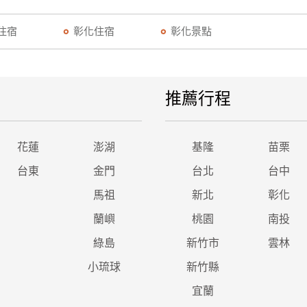
住宿
彰化住宿
彰化景點
推薦行程
花蓮
澎湖
基隆
苗栗
台東
金門
台北
台中
馬祖
新北
彰化
蘭嶼
桃園
南投
綠島
新竹市
雲林
小琉球
新竹縣
宜蘭