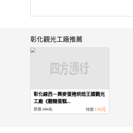
彰化觀光工廠推薦
彰化線西－興麥蛋捲烘焙王國觀光
工廠《翻糖蛋糕...
原價
180元
150元
特價