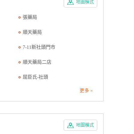
地圖模式
張藥局
順天藥局
7-11新社頭門市
順天藥局二店
屈臣氏-社頭
更多 »
地圖模式