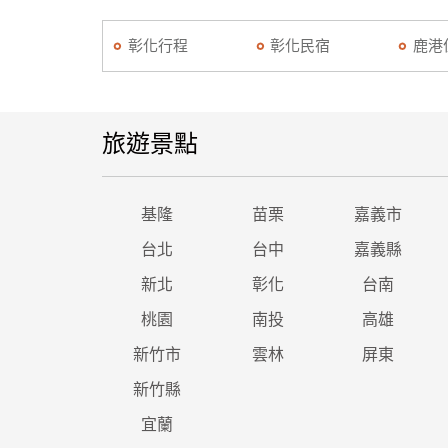
彰化行程
彰化民宿
鹿港
旅遊景點
基隆
苗栗
嘉義市
台北
台中
嘉義縣
新北
彰化
台南
桃園
南投
高雄
新竹市
雲林
屏東
新竹縣
宜蘭