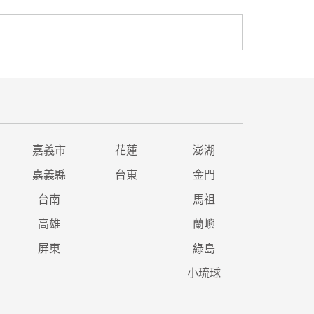
嘉義市
花蓮
澎湖
嘉義縣
台東
金門
台南
馬祖
高雄
蘭嶼
屏東
綠島
小琉球