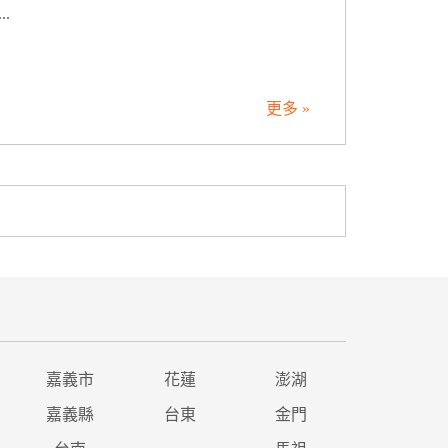
.
更多 »
嘉義市
花蓮
澎湖
嘉義縣
台東
金門