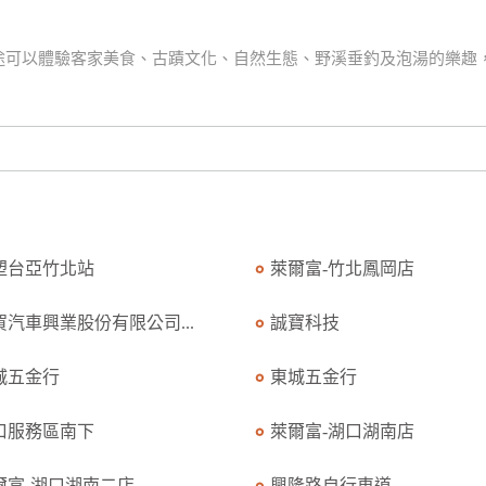
途可以體驗客家美食、古蹟文化、自然生態、野溪垂釣及泡湯的樂趣
塑台亞竹北站
萊爾富-竹北鳳岡店
賀汽車興業股份有限公司...
誠寶科技
城五金行
東城五金行
口服務區南下
萊爾富-湖口湖南店
爾富-湖口湖南二店
興隆路自行車道