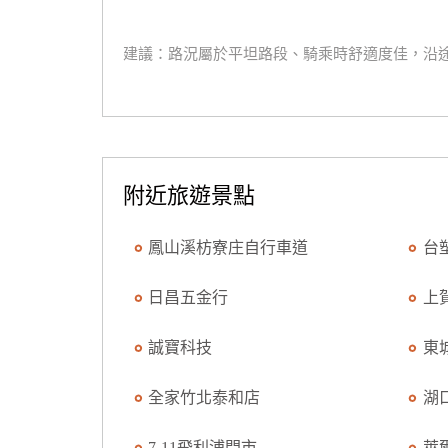
建議：路況屬於平坦路段、騎乘時舒適度佳，沿
附近旅遊景點
鳳山溪枋寮庄自行車道
台
日昌五金行
上
誠寶科技
東
全家竹北泰和店
湖
7-11飛利浦門市
萊