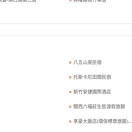
八五山泉民宿
托斯卡尼田間民宿
新竹安捷國際酒店
關西六福莊生態渡假旅館
享豪大飯店(環保標章旅館)...