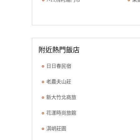
附近熱門飯店
日日春民宿
老農夫山莊
新大竹北商旅
花漾時尚旅館
淇岄莊園