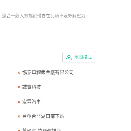
，適合一般大眾攜家帶眷在此騎車及紓解壓力。
地圖模式
協泰車體鈑金廠有限公司
誠寶科技
宏霖汽車
台塑台亞湖口南下站
萊爾富-竹縣竹祥店