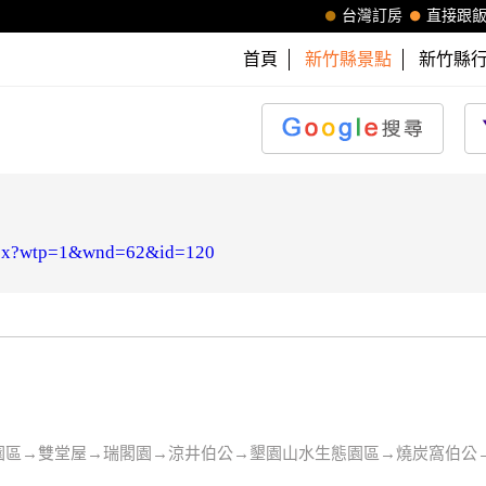
台灣訂房
直接跟
首頁
新竹縣景點
新竹縣
e.aspx?wtp=1&wnd=62&id=120
園區→雙堂屋→瑞閣園→涼井伯公→墾園山水生態園區→燒炭窩伯公