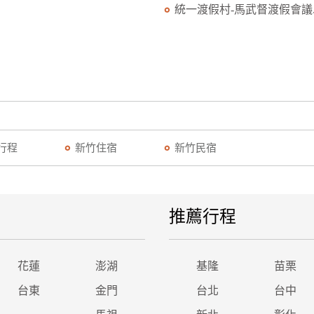
統一渡假村-馬武督渡假會議..
行程
新竹住宿
新竹民宿
推薦行程
花蓮
澎湖
基隆
苗栗
台東
金門
台北
台中