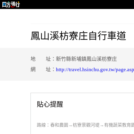
鳳山溪枋寮庄自行車道
地 址：新竹縣新埔鎮鳳山溪枋寮庄
網 址：
http://travel.hsinchu.gov.tw/pag
貼心提醒
路線：春和農園→枋寮景觀河堤→有機蔬菜教育