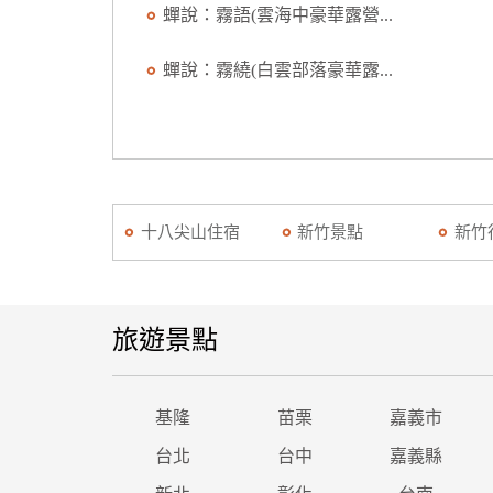
蟬說：霧語(雲海中豪華露營...
蟬說：霧繞(白雲部落豪華露...
十八尖山住宿
新竹景點
新竹
旅遊景點
基隆
苗栗
嘉義市
台北
台中
嘉義縣