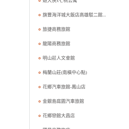
遊大俠x七桃公寓
旗豐海洋城大飯店高雄駁二館...
旅捷商務旅館
龍陽商務旅館
明山莊人文會館
梅蘭山莊(南橫中心點)
花鄉汽車旅館-鳳山店
金銀島庭園汽車旅館
花鄉戀館大昌店