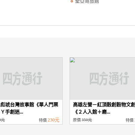
聖亞哥旅館
－彪琥台灣故事館《單人門票
高雄左營－紅頂穀創穀物文
Ｙ手創迷...
《２人入館＋磨...
0元
230元
原價
350元
特價
特價