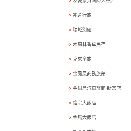
友愛京賞國際大飯店
兆舍行旅
瑞城別舘
木森林香草民宿
克來商旅
金鳳凰商務旅館
金銀島汽車旅館-新富店
信宗大飯店
金馬大飯店