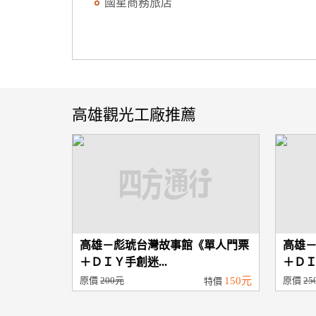
國星商務旅店
高雄觀光工廠推薦
高雄－彪琥台灣故事館《單人門票
高雄
＋ＤＩＹ手創迷...
＋ＤＩ
原價
200元
150元
原價
25
特價