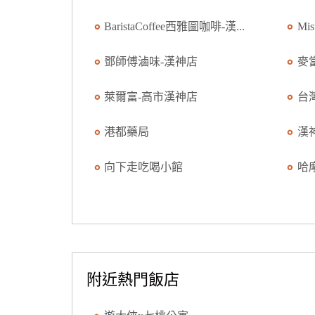
BaristaCoffee西雅圖咖啡-漢...
Mi
鄧師傅滷味-漢神店
麥
萊爾富-高市漢神店
台
港都藥局
漢
向下走吃喝小館
哈
附近熱門飯店