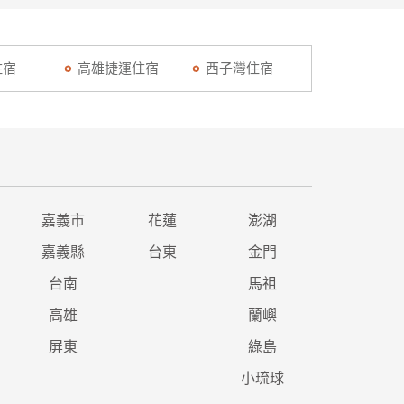
住宿
高雄捷運住宿
西子灣住宿
嘉義市
花蓮
澎湖
嘉義縣
台東
金門
台南
馬祖
高雄
蘭嶼
屏東
綠島
小琉球