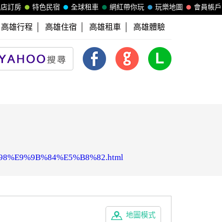
飯店訂房
特色民宿
全球租車
網紅帶你玩
玩樂地圖
會員帳戶
高雄行程
高雄住宿
高雄租車
高雄體驗
B%98%E9%9B%84%E5%B8%82.html
地圖模式