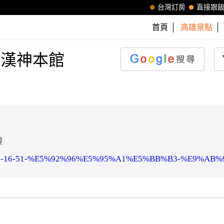
台灣訂房
直接跟
首頁
高雄景點
咖啡-漢神本館
樓
cht-5063-16-51-%E5%92%96%E5%95%A1%E5%BB%B3-%E9%A