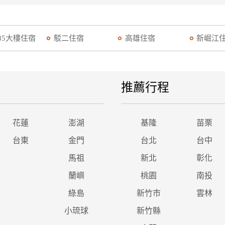
85大樓住宿
駁二住宿
高雄住宿
新崛江
推薦行程
花蓮
澎湖
基隆
苗栗
台東
金門
台北
台中
馬祖
新北
彰化
蘭嶼
桃園
南投
綠島
新竹市
雲林
小琉球
新竹縣