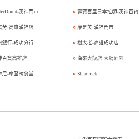
sterDonut-漢神門市
壽賀喜屋日本拉麵-漢神百貨..
當勞-高雄漢神店
康是美-漢神門市
灣銀行-成功分行
樹太老-高雄成功店
神百貨高雄店
漢來大飯店-大廳酒廊
摩尼-摩登韓食堂
Shamrock