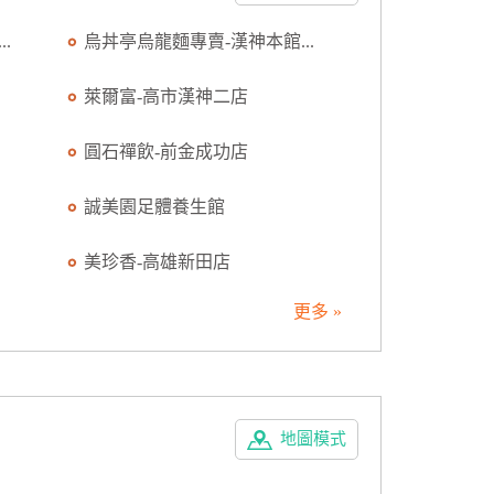
.
烏丼亭烏龍麵專賣-漢神本館...
萊爾富-高市漢神二店
圓石禪飲-前金成功店
誠美園足體養生館
美珍香-高雄新田店
更多 »
地圖模式